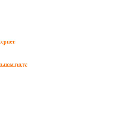
тернет
льном ряду