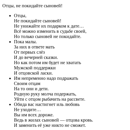
Отцы, не покидайте сыновей!
Отцы,
Не покидайте сыновей!
Не унижайте их подарком к дате…
Всё можно изменить в судьбе своей,
Но только сыновей не покидайте.
Пока малы.
За них в ответе мать
От первых слёз
И до вечерней сказки.
Но как потом им будет не хватать
Мужской поддержки
И отцовской ласки.
Им непременно надо подражать
Своим отцам
На то они и дети.
Родную руку молча подержать,
Уйти с отцом рыбачить на рассвете.
Обида вас настигнет иль любовь
Не уходите…
Вы им всех дороже.
Ведь в жилах сыновей — отцова кровь.
И заменить её уже никто не сможет.