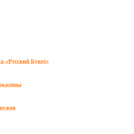
са «Русский Букет»
мокасины
 нужен