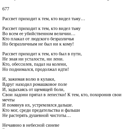
677
Рассвет приходит к тем, кто видел тьму…
Рассвет приходит к тем, кто видел тьму
Во всем ее убийственном величии…
Кто плакал от людского безразличья
Но безразличным не был ни к кому!
Рассвет приходит к тем, кто был в пути,
Не зная ни усталости, ни лени.
Кто, обессилев, падал на колени,
Но поднимался, продолжал идти!
И, зажимая волю в кулаки,
Вдруг находил ромашковое поле
И, задыхаясь от щемящей боли,
Свои ладони прятал в лепестки! К тем, кто, похоронив свои
мечты
И помянув их, устремлялся дальше.
Кто мог, среди предательства и фальши
Не растерять душевной чистоты…
Нечаянно в небесной синеве