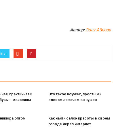
Автор:
Зиля Айпова
itter
ная, практичная и
Что такое коучинг, простыми
обувь – мокасины
словами и зачем он нужен
аникюра оптом
Как найти салон красоты в своем
городе через интернет