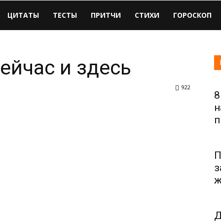
ЦИТАТЫ
ТЕСТЫ
ПРИТЧИ
СТИХИ
ГОРОСКОП
сейчас и здесь
922
8
н
п
П
з
ж
Д