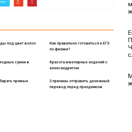
itter
м
ж
Е
П
ды под цвет волос
Как правильно готовиться к ЕГЭ
Ч
по физике?
с.
модные сумки в
Красота ювелирных изделий с
александритом
М
бирать прямые
3 причины отправить денежный
ж
перевод перед праздником