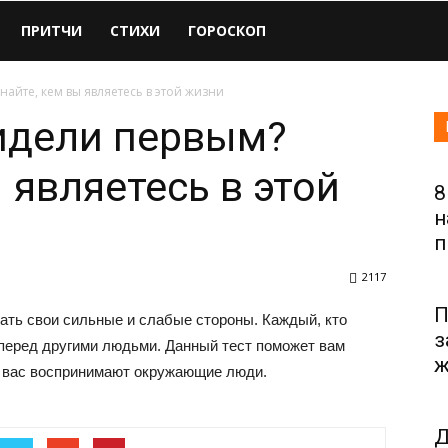
ПРИТЧИ
СТИХИ
ГОРОСКОП
знайте, кем вы являетесь в этой жизни
видели первым?
 являетесь в этой
8
н
п
2117
П
ать свои сильные и слабые стороны. Каждый, кто
з
 перед другими людьми. Данный тест поможет вам
ж
ак вас воспринимают окружающие люди.
Д