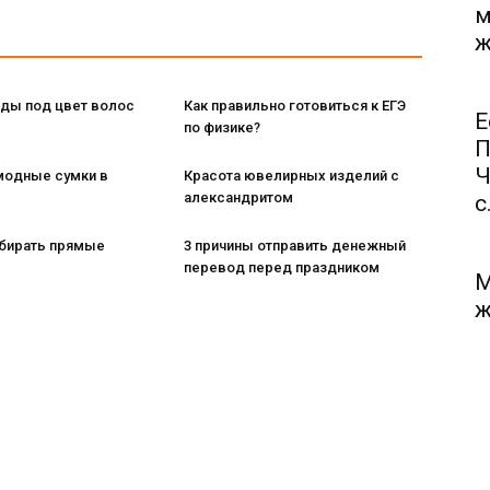
м
ж
ды под цвет волос
Как правильно готовиться к ЕГЭ
Е
по физике?
П
Ч
модные сумки в
Красота ювелирных изделий с
александритом
с.
бирать прямые
3 причины отправить денежный
перевод перед праздником
М
ж