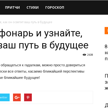
ПРИТЧИ
СТИХИ
ГОРОСКОП
, как он осветит ваш путь в будущее
фонарь и узнайте,
ваш путь в будущее
8
н
2638
п
 обращаться к гадалкам, можно просто довериться
чески все ответы, касаемо ближайшей перспективы
П
аше ближайшее будущее!
з
ж
witter
Д