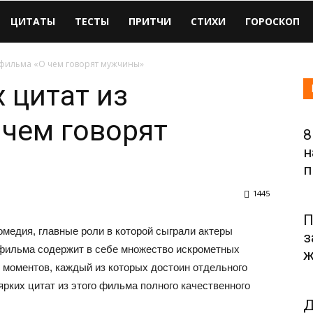
ЦИТАТЫ
ТЕСТЫ
ПРИТЧИ
СТИХИ
ГОРОСКОП
офильма «О чем говорят мужчины»
 цитат из
чем говорят
8
н
п
1445
П
едия, главные роли в которой сыграли актеры
з
 фильма содержит в себе множество искрометных
ж
 моментов, каждый из которых достоин отдельного
рких цитат из этого фильма полного качественного
Д