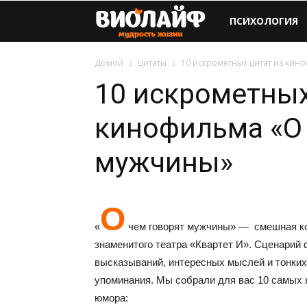
Виолайф
ПСИХОЛОГИЯ
Домой
Цитаты
10 искрометных цитат из кин
10 искрометных
кинофильма «О 
мужчины»
О
«
чем говорят мужчины» — смешная ком
знаменитого театра «Квартет И». Сценарий
высказываний, интересных мыслей и тонких
упоминания. Мы собрали для вас 10 самых я
юмора: