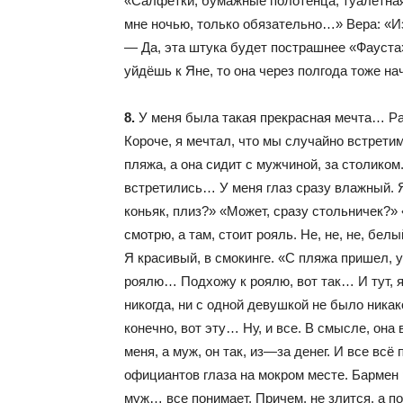
«Салфетки, бумажные полотенца, туалетная
мне ночью, только обязательно…» Вера: «И
— Да, эта штука будет пострашнее «Фауста»
уйдёшь к Яне, то она через полгода тоже на
8.
У меня была такая прекрасная мечта… Р
Короче, я мечтал, что мы случайно встретим
пляжа, а она сидит с мужчиной, за столиком
встретились… У меня глаз сразу влажный. 
коньяк, плиз?» «Может, сразу стольничек?
смотрю, а там, стоит рояль. Не, не, не, бел
Я красивый, в смокинге. «С пляжа пришел, 
роялю… Подхожу к роялю, вот так… И тут, 
никогда, ни с одной девушкой не было ника
конечно, вот эту… Ну, и все. В смысле, она
меня, а муж, он так, из—за денег. И все всё
официантов глаза на мокром месте. Бармен 
муж… все понимает. Причем, не злится, а п