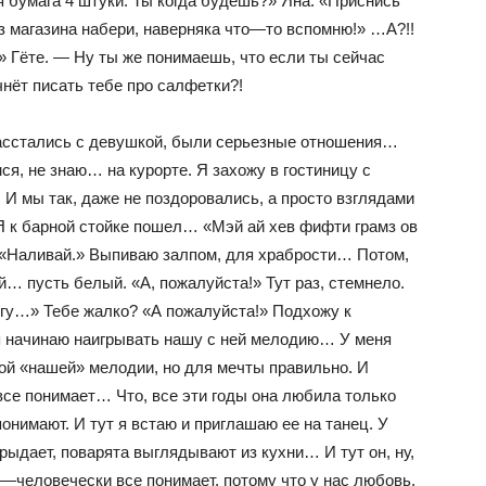
 бумага 4 штуки. Ты когда будешь?» Яна: «Приснись
з магазина набери, наверняка что—то вспомню!» …А?!!
 Гёте. — Ну ты же понимаешь, что если ты сейчас
чнёт писать тебе про салфетки?!
асстались с девушкой, были серьезные отношения…
ся, не знаю… на курорте. Я захожу в гостиницу с
. И мы так, даже не поздоровались, а просто взглядами
Я к барной стойке пошел… «Мэй ай хев фифти грамз ов
» «Наливай.» Выпиваю залпом, для храбрости… Потом,
ый… пусть белый. «А, пожалуйста!» Тут раз, стемнело.
угу…» Тебе жалко? «А пожалуйста!» Подхожу к
я начинаю наигрывать нашу с ней мелодию… У меня
кой «нашей» мелодии, но для мечты правильно. И
 все понимает… Что, все эти годы она любила только
 понимают. И тут я встаю и приглашаю ее на танец. У
рыдает, поварята выглядывают из кухни… И тут он, ну,
о—человечески все понимает, потому что у нас любовь,