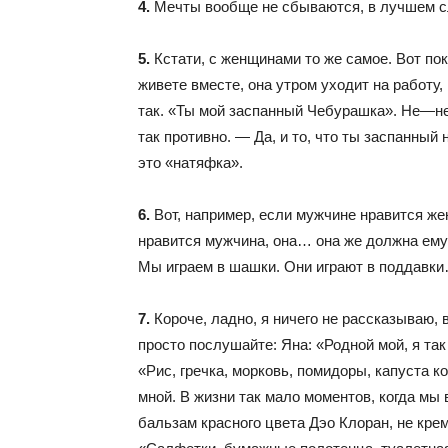
4.
Мечты вообще не сбываются, в лучшем сл
5.
Кстати, с женщинами то же самое. Вот пок
живете вместе, она утром уходит на работу,
так. «Ты мой заспанный Чебурашка». Не—не
так противно. — Да, и то, что ты заспанн
это «натяфка».
6.
Вот, например, если мужчине нравится же
нравится мужчина, она… она же должна ему 
Мы играем в шашки. Они играют в поддавки…
7.
Короче, ладно, я ничего не рассказываю, 
просто послушайте: Яна: «Родной мой, я так
«Рис, гречка, морковь, помидоры, капуста к
мной. В жизни так мало моментов, когда м
бальзам красного цвета Дэо Клоран, не кре