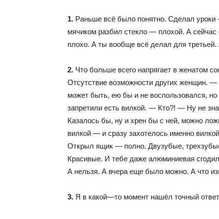
1.
Раньше всё было понятно. Сделал уроки 
мячиком разбил стекло — плохой. А сейчас
плохо. А ты вообще всё делал для третьей. 
2.
Что больше всего напрягает в женатом со
Отсутствие возможности других женщин. — 
может быть, ею бы и не воспользовался, н
запретили есть вилкой. — Кто?! — Ну не зн
Казалось бы, ну и хрен бы с ней, можно ло
вилкой — и сразу захотелось именно вилкой. 
Открыл ящик — полно. Двузубые, трехзуб
Красивые. И тебе даже алюминиевая сгодила
А нельзя. А вчера еще было можно. А что и
3.
Я в какой—то момент нашёл точный ответ 