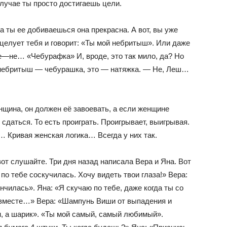
учае ты просто достигаешь цели.
а ты ее добиваешься она прекрасна. А вот, вы уже
 целует тебя и говорит: «Ты мой небритыш». Или даже
—не… «Чебурафка» И, вроде, это так мило, да? Но
ый небритыш — чебурашка, это — натяжка. — Не, Леш…
нщина, он должен её завоевать, а если женщине
сдаться. То есть проиграть. Проигрывает, выигрывая.
 Кривая женская логика… Всегда у них так.
вот слушайте. Три дня назад написала Вера и Яна. Вот
 по тебе соскучилась. Хочу видеть твои глаза!» Вера:
ончилась». Яна: «Я скучаю по тебе, даже когда ты со
ы вместе…» Вера: «Шампунь Виши от выпадения и
м, а шарик». «Ты мой самый, самый любимый».