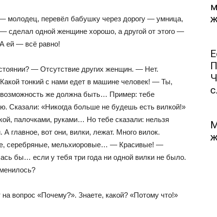
м
ж
— молодец, перевёл бабушку через дорогу — умница,
 — сделал одной женщине хорошо, а другой от этого —
А ей — всё равно!
Е
П
стоянии? — Отсутствие других женщин. — Нет.
Ч
Какой тонкий с нами едет в машине человек! — Ты,
с.
о возможность же должна быть… Пример: тебе
аю. Сказали: «Никогда больше не будешь есть вилкой!»
жкой, палочками, руками… Но тебе сказали: нельзя
М
А главное, вот они, вилки, лежат. Много вилок.
ж
ые, серебряные, мельхиоровые… — Красивые! —
сь бы… если у тебя три года ни одной вилки не было.
зменилось?
на вопрос «Почему?». Знаете, какой? «Потому что!»