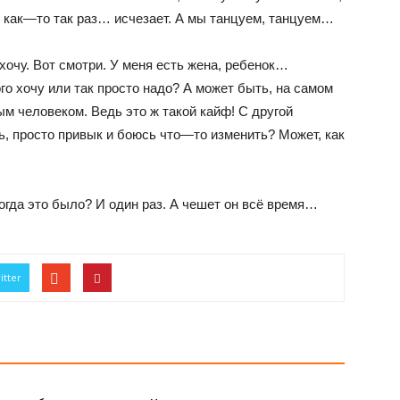
и как—то так раз… исчезает. А мы танцуем, танцуем…
 хочу. Вот смотри. У меня есть жена, ребенок…
го хочу или так просто надо? А может быть, на самом
ым человеком. Ведь это ж такой кайф! С другой
ь, просто привык и боюсь что—то изменить? Может, как
огда это было? И один раз. А чешет он всё время…
itter