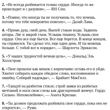
2.
«Не всегда разбивается только сердце. Иногда то же
происходит и с разумом», — RH Син.
3.
«Помни, что иногда ты не получаешь то, что хочешь,
потому что тебе невероятно повезло«, — Далай Лама.
4.
«Прими душ, смой день. Выпей стакан воды. Задвинь
шторы. Ляг и закрой глаза. Услышь тишину. Услышь свое
сердце. Оно все еще бьется. Все еще борется. В конце концов,
ты справился. Ты сделал это, еще один день. И ты можешь
больше. С тобой все в порядке», — Шарлотта Эрикксон.
5.
«У наших трудностей вечная цель», — Дональд Эль
Холлстром.
6.
«Твое прошлое как мешок с кирпичами: оставь его и уйди.
Хватит собирать каждое обидное слово, воспоминание и
ошибку. Собирай надежды«, — Брайант МакГилл.
7.
«Танцуй на разбитом стекле, строй замки из разбитых
мечтаний и носи свои слезы как драгоценный жемчуг. Гордо.
Сильно. Непоколебимо», — Анита Криззан.
8.
«Ты должен продолжать разбивать свое сердце, пока оно не
откроется», — Руми.