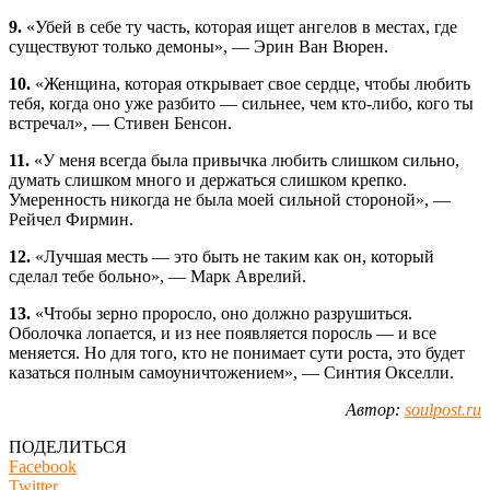
9.
«Убей в себе ту часть, которая ищет ангелов в местах, где
существуют только демоны», — Эрин Ван Вюрен.
10.
«Женщина, которая открывает свое сердце, чтобы любить
тебя, когда оно уже разбито — сильнее, чем кто-либо, кого ты
встречал», — Стивен Бенсон.
11.
«У меня всегда была привычка любить слишком сильно,
думать слишком много и держаться слишком крепко.
Умеренность никогда не была моей сильной стороной», —
Рейчел Фирмин.
12.
«Лучшая месть — это быть не таким как он, который
сделал тебе больно», — Марк Аврелий.
13.
«Чтобы зерно проросло, оно должно разрушиться.
Оболочка лопается, и из нее появляется поросль — и все
меняется. Но для того, кто не понимает сути роста, это будет
казаться полным самоуничтожением», — Синтия Окселли.
Автор:
soulpost.ru
ПОДЕЛИТЬСЯ
Facebook
Twitter