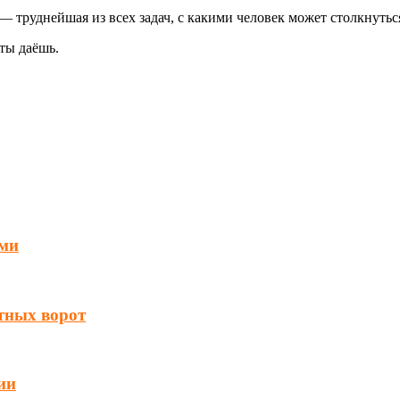
— труднейшая из всех задач, с какими человек может столкнутьс
 ты даёшь.
ьми
атных ворот
ии