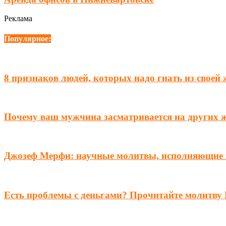
Реклама
Популярное:
8 признаков людей, которых надо гнать из своей
Почему ваш мужчина засматривается на других 
Джозеф Мерфи: научные молитвы, исполняющие
Есть проблемы с деньгами? Прочитайте молитву 