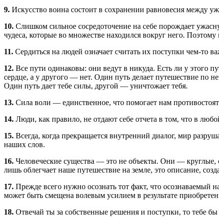
9.
Искусство воина состоит в сохранении равновесия между уж
10.
Слишком сильное сосредоточение на себе порождает ужасную 
чудеса, которые во множестве находился вокруг него. Поэтому 
11.
Сердиться на людей означает считать их поступки чем-то в
12.
Все пути одинаковы: они ведут в никуда. Есть ли у этого пут
сердце, а у другого — нет. Один путь делает путешествие по н
Один путь дает тебе силы, другой — уничтожает тебя.
13.
Сила воли — единственное, что помогает нам противостоят
14.
Люди, как правило, не отдают себе отчета в том, что в люб
15.
Всегда, когда прекращается внутренний диалог, мир разруша
наших слов.
16.
Человеческие существа — это не объекты. Они — круглые, с
лишь облегчает наше путешествие на земле, это описание, созда
17.
Прежде всего нужно осознать тот факт, что осознаваемый на
может быть смещена волевым усилием в результате приобрете
18.
Отвечай ты за собственные решения и поступки, то тебе бы и