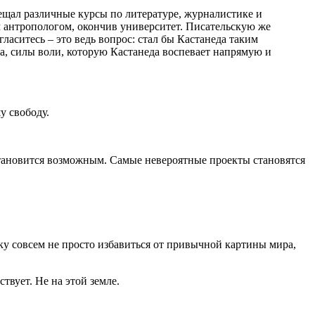
сещал различные курсы по литературе, журналистике и
м антропологом, окончив университет. Писательскую же
ласитесь – это ведь вопрос: стал бы Кастанеда таким
а, силы воли, которую Кастанеда воспевает напрямую и
у свободу.
 становится возможным. Самые невероятные проекты становятся
ку совсем не просто избавиться от привычной картины мира,
вует. Не на этой земле.