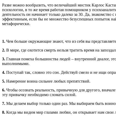
Разве можно вообразить, что величайший мистик Карлос Кастан
психологии, в то же время работая помощником у психоаналит
деятельность он начинает только далеко за 30. Да, знакомство 
эффективным, если бы не множество безуспешных попыток найт
метафорически.
1.
Чем больше окружающие знают, что из себя вы представляете 
2.
В мире, где охотится смерть нельзя тратить время на запозда
3.
Главная помеха большинства людей – внутренний диалог, это
выполнимыми.
4.
Поступай так, словно это сон. Действуй смело и не ищи опр
5.
Намерение воина сильнее любых препятствий.
6.
Чтобы осознать реальность, привычную для другого, вначале
эту привычку необходимо сломать силой.
7.
Мы делаем выбор только один раз. Мы выбираем быть воином
8.
Когда мы видим мир глазами любви, он открывает нам свои 