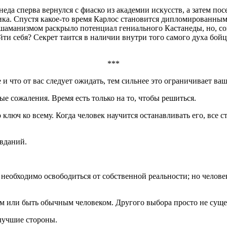
еда сперва вернулся с фиаско из академии искусств, а затем по
ика. Спустя какое-то время Карлос становится дипломированны
с шаманизмом раскрыло потенциал гениального Кастанеды, но, сог
и себя? Секрет таится в наличии внутри того самого духа бойц
***
и что от вас следует ожидать, тем сильнее это ограничивает ваш
лые сожаления. Время есть только на то, чтобы решиться.
 ключ ко всему. Когда человек научится останавливать его, все
авданий.
 необходимо освободиться от собственной реальности; но челове
 или быть обычным человеком. Другого выбора просто не сущест
лучшие стороны.