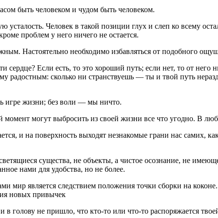
асом быть человеком и чудом быть человеком.
усталость. Человек в такой позиции глух и слеп ко всему остал
кроме проблем у него ничего не остается.
ажным. Настоятельно необходимо избавляться от подобного ощу
и сердце? Если есть, то это хороший путь; если нет, то от него н
ему радостным: сколько ни странствуешь — ты и твой путь нераз
ь игре жизни; без воли — мы ничто.
ой момент могут выбросить из своей жизни все что угодно. В лю
ется, и на поверхность выходят незнакомые грани нас самих, ка
ветящиеся существа, не объекты, а чистое осознание, не имеющ
нное нами для удобства, но не более.
ми мир является следствием положения точки сборки на коконе.
ния новых привычек
 в голову не пришло, что кто-то или что-то распоряжается твоей