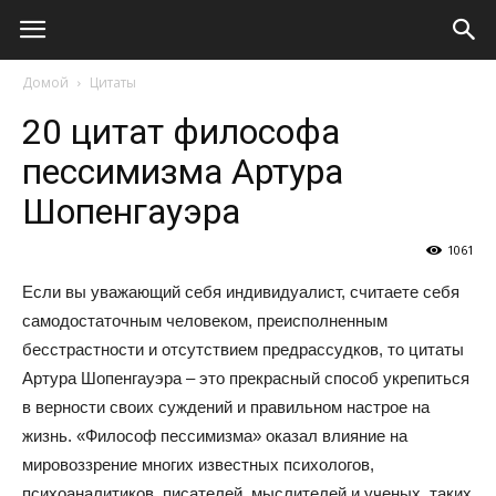
Виолайф
Домой
Цитаты
20 цитат философа
пессимизма Артура
Шопенгауэра
1061
Если вы уважающий себя индивидуалист, считаете себя
самодостаточным человеком, преисполненным
бесстрастности и отсутствием предрассудков, то цитаты
Артура Шопенгауэра – это прекрасный способ укрепиться
в верности своих суждений и правильном настрое на
жизнь. «Философ пессимизма» оказал влияние на
мировоззрение многих известных психологов,
психоаналитиков, писателей, мыслителей и ученых, таких