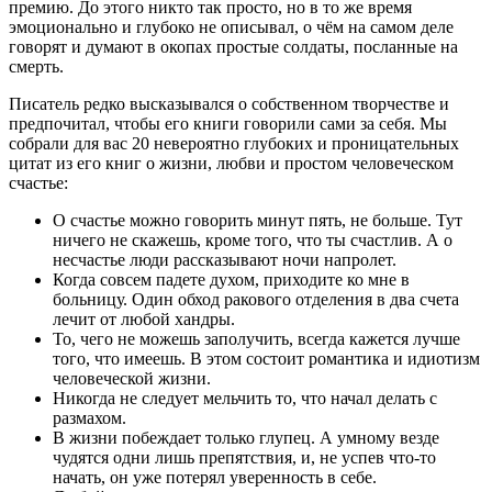
премию. До этого никто так просто, но в то же время
эмоционально и глубоко не описывал, о чём на самом деле
говорят и думают в окопах простые солдаты, посланные на
смерть.
Писатель редко высказывался о собственном творчестве и
предпочитал, чтобы его книги говорили сами за себя. Мы
собрали для вас 20 невероятно глубоких и проницательных
цитат из его книг о жизни, любви и простом человеческом
счастье:
О счастье можно говорить минут пять, не больше. Тут
ничего не скажешь, кроме того, что ты счастлив. А о
несчастье люди рассказывают ночи напролет.
Когда совсем падете духом, приходите ко мне в
больницу. Один обход ракового отделения в два счета
лечит от любой хандры.
То, чего не можешь заполучить, всегда кажется лучше
того, что имеешь. В этом состоит романтика и идиотизм
человеческой жизни.
Никогда не следует мельчить то, что начал делать с
размахом.
В жизни побеждает только глупец. А умному везде
чудятся одни лишь препятствия, и, не успев что-то
начать, он уже потерял уверенность в себе.