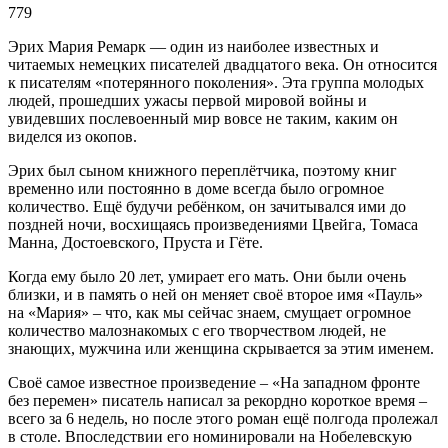
779
Эрих Мария Ремарк — один из наиболее известных и
читаемых немецких писателей двадцатого века. Он относится
к писателям «потерянного поколения». Эта группа молодых
людей, прошедших ужасы первой мировой войны и
увидевших послевоенный мир вовсе не таким, каким он
виделся из окопов.
Эрих был сыном книжного переплётчика, поэтому книг
временно или постоянно в доме всегда было огромное
количество. Ещё будучи ребёнком, он зачитывался ими до
поздней ночи, восхищаясь произведениями Цвейга, Томаса
Манна, Достоевского, Пруста и Гёте.
Когда ему было 20 лет, умирает его мать. Они были очень
близки, и в память о ней он меняет своё второе имя «Пауль»
на «Мария» – что, как мы сейчас знаем, смущает огромное
количество малознакомых с его творчеством людей, не
знающих, мужчина или женщина скрывается за этим именем.
Своё самое известное произведение – «На западном фронте
без перемен» писатель написал за рекордно короткое время –
всего за 6 недель, но после этого роман ещё полгода пролежал
в столе. Впоследствии его номинировали на Нобелевскую