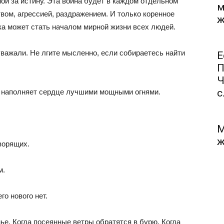
й за истину. Эта война будет в каждом отдельном
м
вом, агрессией, раздражением. И только коренное
ж
ка может стать началом мирной жизни всех людей.
 уважали. Не лгите мысленно, если собираетесь найти
Е
П
Ч
с.
о наполняет сердце лучшими мощными огнями.
М
ж
ворящих.
м.
го нового нет.
ье. Когда посеянные ветры обратятся в бурю. Когда