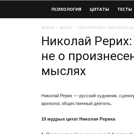
Виолайф
ПСИХОЛОГИЯ
ЦИТАТЫ
ТЕСТЫ
Домой
Цитаты
Николай Рерих: Заботиться на
Николай Рерих:
не о произнесен
мыслях
Николай Рерих — русский художник, сценог
археолог, общественный деятель.
10 мудрых цитат Николая Рериха