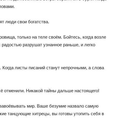
ловами.
ят люди свои богатства.
овища, только на теле своём. Бойтесь, когда возле
с радостью разрушат узнанное раньше, и легко
. Когда листы писаний станут непрочными, а слова
сё отменили. Никакой тайны дальше настоящего!
 завоёвывать мир. Ваше безумие назвало самую
ие танцующие хитрецы, вы готовы утопить себя в