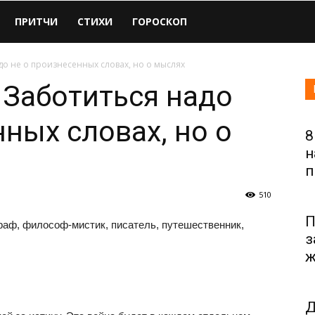
ПРИТЧИ
СТИХИ
ГОРОСКОП
до не о произнесенных словах, но о мыслях
 Заботиться надо
ных словах, но о
8
н
п
510
П
раф, философ-мистик, писатель, путешественник,
з
ж
Д