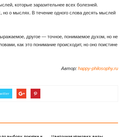
слей, которые заразительнее всех болезней.
, но о мыслях. В течение одного слова десять мыслей
ыражаемое, другое — точное, понимаемое духом, но не
ловами, как это понимание происходит, но оно поистине
Автор:
happy-philosophy.ru
witter
 по выбору, покупке и
Цветочная упаковка: виды,