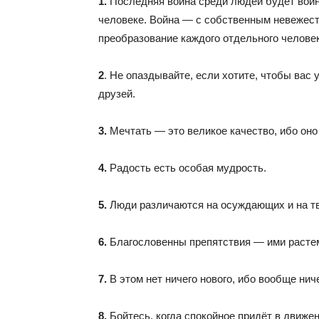
1.
Последняя война среди людей будет войно
человеке. Война — с собственным невежест
преобразование каждого отдельного челове
2
. Не опаздывайте, если хотите, чтобы вас
друзей.
3.
Мечтать — это великое качество, ибо он
4.
Радость есть особая мудрость.
5.
Люди различаются на осуждающих и на т
6.
Благословенны препятствия — ими расте
7.
В этом нет ничего нового, ибо вообще ниче
8.
Бойтесь, когда спокойное придёт в движен