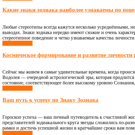
Какие знаки зодиака наиболее узнаваемы по пов
Любые стереотипы всегда кажутся несколько усреднёнными, н
выводах. Знаки зодиака нередко имеют схожие и очень характе
стереотипное поведение и четко узнаваемые качества личности. 
Узнать больше
Космическое формирование и развитие личности 
Сейчас мы живем в самые удивительные времена, когда происх
Водолея — очередной астрологической эры, которая продлится 
состояние, соответствующее более высокому уровню Сознания
Узнать больше
Ваш путь к успеху по Знаку Зодиака
Гороскоп успеха — ваш личный путеводитель к счастливой жиз
представителей зодиакального круга звезды сложились по-раз
рамки и достичь успешной жизни в кратчайшие сроки вам помо
Узнать больше