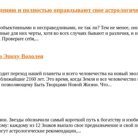
едению и полностью оправдывают свое астрологиче
еобъективными и несправедливыми, не так ли? Тем не менее, о
рные для них черты, хотя во всех случаях бывают и различия, и
Проверьте себя,...
в Эпоху Водолея
одит переход нашей планеты и всего человечества на новый эво
ближайшие 2160 лет. Это время, когда Земля и все человечество
, позволяющему Быть Творцами Новой Жизни. Что...
ни. Звезды обозначили самый короткий путь к богатству и изо
ному: каждому из 12 Знаков выпало свое предназначение и свой
гут астрологические рекомендации,...