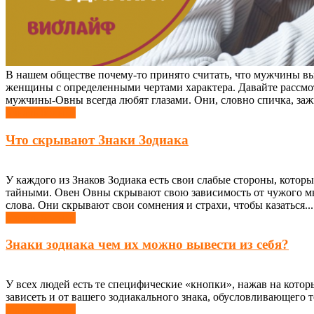
В нашем обществе почему-то принято считать, что мужчины в
женщины с определенными чертами характера. Давайте рассмо
мужчины-Овны всегда любят глазами. Они, словно спичка, зажи
Узнать больше
Что скрывают Знаки Зодиака
У каждого из Знаков Зодиака есть свои слабые стороны, которы
тайными. Овен Овны скрывают свою зависимость от чужого м
слова. Они скрывают свои сомнения и страхи, чтобы казаться...
Узнать больше
Знаки зодиака чем их можно вывести из себя?
У всех людей есть те специфические «кнопки», нажав на которы
зависеть и от вашего зодиакального знака, обусловливающего то
Узнать больше