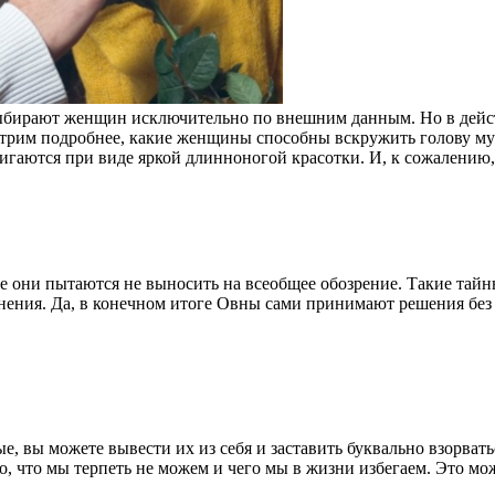
ыбирают женщин исключительно по внешним данным. Но в дейст
трим подробнее, какие женщины способны вскружить голову му
гаются при виде яркой длинноногой красотки. И, к сожалению,.
е они пытаются не выносить на всеобщее обозрение. Такие тайны
нения. Да, в конечном итоге Овны сами принимают решения бе
е, вы можете вывести их из себя и заставить буквально взорвать
, что мы терпеть не можем и чего мы в жизни избегаем. Это може