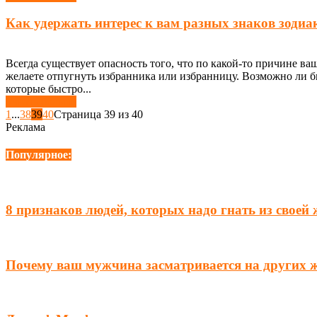
Как удержать интерес к вам разных знаков зодиа
Всегда существует опасность того, что по какой-то причине ва
желаете отпугнуть избранника или избранницу. Возможно ли бы
которые быстро...
Узнать больше
1
...
38
39
40
Страница 39 из 40
Реклама
Популярное:
8 признаков людей, которых надо гнать из своей
Почему ваш мужчина засматривается на других 