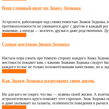
Ваш главный враг по Знаку Зодиака
Астрологи, работающие над совместимостью Знаков Зодиака, 
противоположности не уживаются друг с другом и каждый раз х
знакомые, а иногда — коллеги, друзья и даже родственники. Дум
Узнать больше
Самые жестокие Знаки Зодиака
Настала пора узнать про темную сторону каждого Знака Зодиа
жестокости покажет вам, с какими Знаками Зодиака следует бы
каждого из нас не только положительными качествами, но и зад
Узнать больше
Как Знаки Зодиака разрушают свою жизнь
Ни для кого не секрет, что мы — хозяева своей жизни. А взле
астрологического круга поможет этот гороскоп. Знак Зодиака 
и даже указывает на таланты, особенности поведения и рычаги
Узнать больше