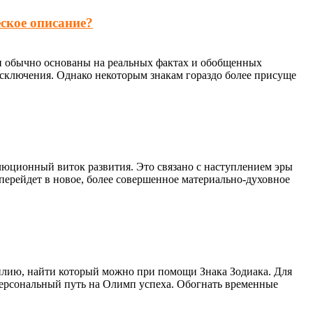
ское описание?
ни обычно основаны на реальных фактах и обобщенных
 исключения. Однако некоторым знакам гораздо более присуще
люционный виток развития. Это связано с наступлением эры
 перейдет в новое, более совершенное материально-духовное
билию, найти который можно при помощи Знака Зодиака. Для
 персональный путь на Олимп успеха. Обогнать временные