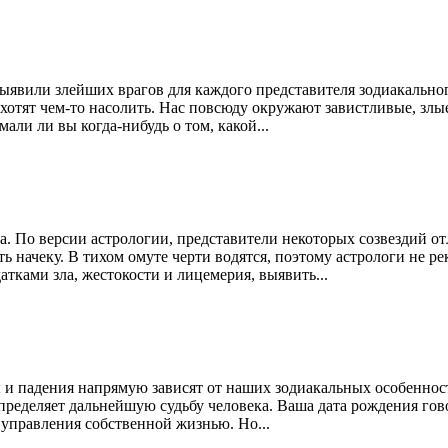
выявили злейших врагов для каждого представителя зодиакальн
отят чем-то насолить. Нас повсюду окружают завистливые, злые
али ли вы когда-нибудь о том, какой...
ка. По версии астрологии, представители некоторых созвездий 
ть начеку. В тихом омуте черти водятся, поэтому астрологи не 
атками зла, жестокости и лицемерия, выявить...
ты и падения напрямую зависят от наших зодиакальных особеннос
определяет дальнейшую судьбу человека. Ваша дата рождения гов
 управления собственной жизнью. Но...