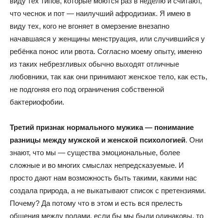
виду тех типов, которые моются раз в неделю и считают,
что чеснок и пот — наилучший афродизиак. Я имею в
виду тех, кого не вгоняет в омерзение внезапно
начавшаяся у женщины менструация, или случившийся у
ребёнка понос или рвота. Согласно моему опыту, именно
из таких небрезгливых обычно выходят отличные
любовники, так как они принимают женское тело, как есть,
не подгоняя его под ограничения собственной
бактериофобии.
Третий признак нормального мужика — понимание
разницы между мужской и женской психологией
. Они
знают, что мы — существа эмоциональные, более
сложные и во многих смыслах непредсказуемые. И
просто дают нам возможность быть такими, какими нас
создала природа, а не выкатывают список с претензиями.
Почему? Да потому что в этом и есть вся прелесть
общения между полами, если бы мы были одинаковы, то