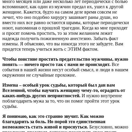
много месяцев или даже несколько лет периодически с болью
вспоминают, как один из мужчин предал их, ушел к другой
женщине. Кажется, будто на самом деле время совсем не
лечит, что оно подобно хирургу зашивает раны души, но
вместо них все равно остаются шрамы, которые периодически
ноют, напоминая о прошлой трагедии. Когда ко мне приходят
и просят помочь простить, то за этим желанием лежит
надежда получить пожизненную анестезию. Забыть факт
измены. Я объясняю, что вы никогда этого не забудете. Вам
придется теперь учиться жить с ЭТИМ фактом.
Чтобы поистине простить предательство мужчины, нужно
понять — ничего просто так с нами не происходит.
Все
события в нашей жизни несут особый смысл, и люди в нашем
окружении не случайные прохожие.
Измена – особый урок судьбы, который был дан вам
Вселенной, чтобы научить женщину чему-то, оградить от
каких-нибудь других неприятностей.
И нужно внутренне
поблагодарить мужа за то, что он помог пройти этот урок
судьбы.
Я понимаю, как это странно звучит. Как можно
благодарить за боль. Но порой это единственная
возможность стать живой и проснуться.
Безусловно, можно