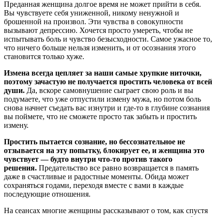
Преданная женщина долгое время не может прийти в себя.
Вы чувствуете себя униженной, никому ненужной и
брошенной на произвол. Эти чувства в совокупности
вызывают депрессию. Хочется просто умереть, чтобы не
испытывать боль и чувство безысходности. Самое ужасное то,
что ничего больше нельзя изменить, и от осознания этого
становится только хуже.
Измена всегда цепляет за наши самые хрупкие ниточки,
поэтому зачастую не получается простить человека от всей
души.
Да, вскоре самовнушение сыграет свою роль и вы
подумаете, что уже отпустили измену мужа, но потом боль
снова начнет съедать вас изнутри и где-то в глубине сознания
вы поймете, что не сможете просто так забыть и простить
измену.
Простить пытается сознание, но бессознательное не
отзывается на эту попытку, блокирует ее, и женщина это
чувствует — будто внутри что-то против такого
решения.
Предательство все равно возвращается в память
даже в счастливые и радостные моменты. Обида может
сохраняться годами, переходя вместе с вами в каждые
последующие отношения.
На сеансах многие женщины рассказывают о том, как спустя