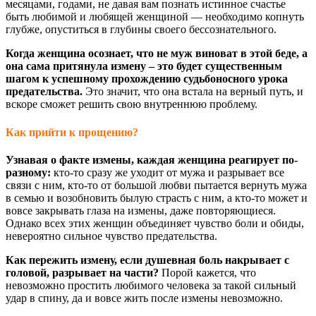
месяцами, годами, не давая вам познать истинное счастье
быть любимой и любящей женщиной — необходимо копнуть
глубже, опуститься в глубины своего бессознательного.
Когда женщина осознает, что не муж виноват в этой беде, а
она сама притянула измену – это будет существенным
шагом к успешному прохождению судьбоносного урока
предательства.
Это значит, что она встала на верный путь, и
вскоре сможет решить свою внутреннюю проблему.
Как прийти к прощению?
Узнавая о факте измены, каждая женщина реагирует по-
разному:
кто-то сразу же уходит от мужа и разрывает все
связи с ним, кто-то от большой любви пытается вернуть мужа
в семью и возобновить былую страсть с ним, а кто-то может и
вовсе закрывать глаза на измены, даже повторяющиеся.
Однако всех этих женщин объединяет чувство боли и обиды,
невероятно сильное чувство предательства.
Как пережить измену, если душевная боль накрывает с
головой, разрывает на части?
Порой кажется, что
невозможно простить любимого человека за такой сильный
удар в спину, да и вовсе жить после измены невозможно.