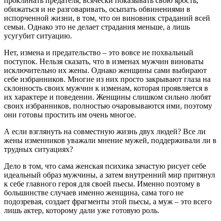
проклинать предателя, всячески показывать свою ярость,
обижаться и не разговаривать, осыпать обвинениями в
испорченной жизни, в том, что он виновник страданий всей
семьи. Однако это не делает страдания меньше, а лишь
усугубит ситуацию.
Нет, измена и предательство – это вовсе не похвальный
поступок. Нельзя сказать, что в изменах мужчин виноваты
исключительно их жены. Однако женщины сами выбирают
себе избранников. Многие из них просто закрывают глаза на
склонность своих мужчин к изменам, которая проявляется в
их характере и поведении. Женщины слишком сильно любят
своих избранников, полностью очаровываются ими, поэтому
они готовы простить им очень многое.
А если взглянуть на совместную жизнь двух людей? Все ли
жены изменников уважали мнение мужей, поддерживали ли в
трудных ситуациях?
Дело в том, что сама женская психика зачастую рисует себе
идеальный образ мужчины, а затем внутренний мир притянул
к себе главного героя для своей пьесы. Именно поэтому в
большинстве случаев именно женщина, сама того не
подозревая, создает фрагменты этой пьесы, а муж – это всего
лишь актер, которому дали уже готовую роль.