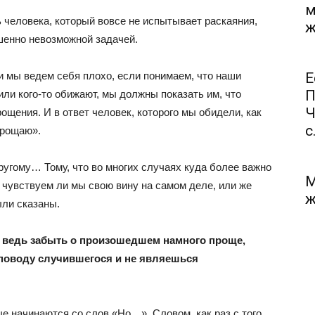
м
 человека, который вовсе не испытывает раскаяния,
ж
шенно невозможной задачей.
ли мы ведем себя плохо, если понимаем, что наши
Е
П
или кого-то обижают, мы должны показать им, что
Ч
ощения. И в ответ человек, которого мы обидели, как
с.
прощаю».
ругому… Тому, что во многих случаях куда более важно
М
 чувствуем ли мы свою вину на самом деле, или же
ж
ыли сказаны.
— ведь забыть о произошедшем намного проще,
поводу случившегося и не являешься
е начинаются со слов «Но…». Словом, как раз с того