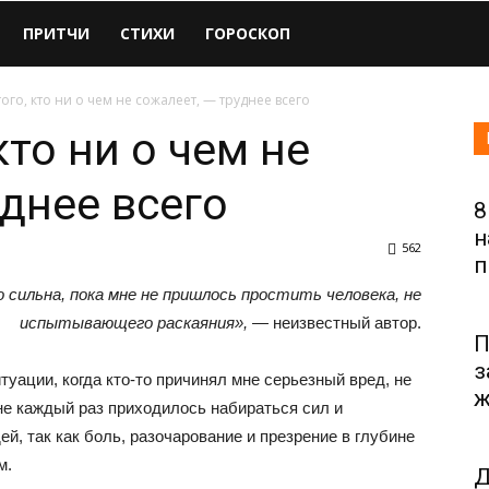
ПРИТЧИ
СТИХИ
ГОРОСКОП
ого, кто ни о чем не сожалеет, — труднее всего
кто ни о чем не
уднее всего
8
н
562
п
о сильна, пока мне не пришлось простить человека, не
испытывающего раскаяния», —
неизвестный автор.
П
з
уации, когда кто-то причинял мне серьезный вред, не
ж
не каждый раз приходилось набираться сил и
й, так как боль, разочарование и презрение в глубине
м.
Д