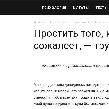
Виолайф
ПСИХОЛОГИЯ
ЦИТАТЫ
ТЕСТЫ
Домой
Психология
Отношения
Простить т
Простить того, 
сожалеет, — тр
«Я никогда не представляла, наскольк
Мне не единожды доводилось попадать в сит
испытывая ни малейшего раскаяния. Ну а м
смелости, чтобы все-таки прощать этих люде
моей души вредили мне куда больше, чем и