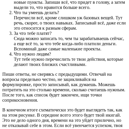
новые пункты. Запиши всё, что придет в голову, а затем
выдели то, что нравится больше всего.
Что ты умеешь делать?
Перечисли всё, кроме слишком уж базовых вещей. Тут
речь, скорее, о твоих навыках. Записывай всё, даже если
это относится к разным сферам.
За что тебе платят?
Сюда можно записать то, чем ты зарабатываешь сейчас,
а еще всё то, за что тебе когда-либо платили деньги.
Вспоминай даже самые маленькие проекты.
Что нужно людям?
Тут тебе нужно перечислить те твои действия, которые
делают твоих близких счастливыми.
Пиши ответы, не сверяясь с предыдущими. Отвечай на
вопросы предельно честно, не зацикливайся на
формулировке, просто записывай, как думаешь. Можешь
потратить на это столько времени, сколько считаешь нужным.
После того, как список будет закончен, ищи точки
соприкосновения.
В конечном итоге схематически это будет выглядеть так, как
на этом рисунке. В середине всего этого будет твой икигай.
Это не дело одного дня, времени на это уйдет прилично, но
не отказывай себе в этом. Если всё увенчается успехом, твоя