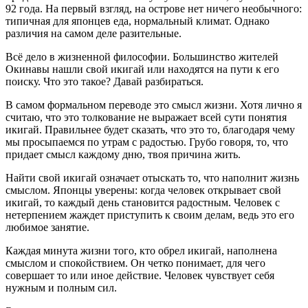
92 года. На первый взгляд, на острове нет ничего необычного:
типичная для японцев еда, нормальный климат. Однако
различия на самом деле разительные.
Всё дело в жизненной философии. Большинство жителей
Окинавы нашли свой икигай или находятся на пути к его
поиску. Что это такое? Давай разбираться.
В самом формальном переводе это смысл жизни. Хотя лично я
считаю, что это толкование не выражает всей сути понятия
икигай. Правильнее будет сказать, что это то, благодаря чему
мы просыпаемся по утрам с радостью. Грубо говоря, то, что
придает смысл каждому дню, твоя причина жить.
Найти свой икигай означает отыскать то, что наполнит жизнь
смыслом. Японцы уверены: когда человек открывает свой
икигай, то каждый день становится радостным. Человек с
нетерпением жаждет приступить к своим делам, ведь это его
любимое занятие.
Каждая минута жизни того, кто обрел икигай, наполнена
смыслом и спокойствием. Он четко понимает, для чего
совершает то или иное действие. Человек чувствует себя
нужным и полным сил.