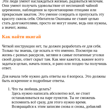
Эти люди умеют наслаждаться жизнью, радоваться мелочам.
Они умеют получать удовольствие от неспешной чайной
церемонии, наблюдения за пролетающими птицами или
прекрасным закатом. Это умение созерцать и пропускать эту
красоту сквозь себя. Обитатели Окинавы не ставят целью
стать долгожителями, просто не могут иначе, ведь они нужны,
а значит, живы.
Как найти икигай
Четкой инструкции нет, ты должен разработать ее для себя.
Только ты знаешь, где искать и что именно. Посмотри на
жизнь с разных ракурсов, загляни в самые потаенные уголки
своей души, ответ скрыт там. Как мне кажется, важнее всего
задаться целью, начать поиск, и рано или поздно ты получишь
ответ.
Для начала тебе нужно дать ответы на 4 вопроса. Это должны
быть искренние и подробные ответы.
Что ты любишь делать?
Здесь нужно написать абсолютно всё, не стоит
останавливаться на паре пунктов. Ты не сможешь
вспомнить всё сразу, для этого нужно время.
Возвращайся к этим записям снова и снова, добавляй