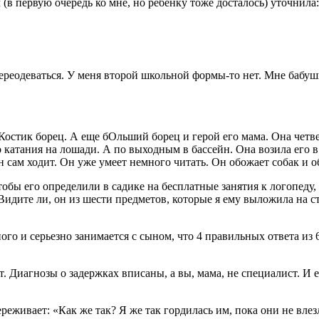
(в первую очередь ко мне, но ребенку тоже досталось) уточнила:
переодеваться. У меня второй школьной формы-то нет. Мне бабу
остик борец. А еще бОльший борец и герой его мама. Она четве
 катания на лошади. А по выходным в бассейн. Она возила его в
н сам ходит. Он уже умеет немного читать. Он обожает собак и о
обы его определили в садике на бесплатные занятия к логопеду,
Видите ли, он из шести предметов, которые я ему выложила на ст
ого и серьезно занимается с сыном, что 4 правильных ответа из 6
. Диагнозы о задержках вписаны, а вы, мама, не специалист. И 
реживает: «Как же так? Я же так гордилась им, пока они не вле