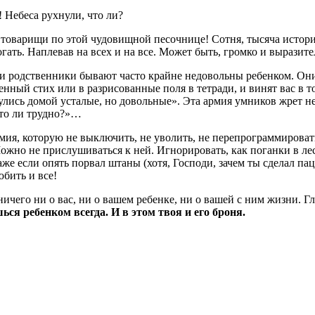
 Небеса рухнули, что ли?
, товарищи по этой чудовищной песочнице! Сотня, тысяча истор
огать. Наплевав на всех и на все. Может быть, громко и выразите
-то и родственники бывают часто крайне недовольны ребенком. Он
ный стих или в разрисованные поля в тетради, и винят вас в том
улись домой усталые, но довольные». Эта армия умников жрет не
что ли трудно?»…
мия, которую не выключить, не уволить, не перепрограммировать.
 Можно не прислушиваться к ней. Игнорировать, как поганки в ле
же если опять порвал штаны (хотя, Господи, зачем ты сделал пац
юбить и все!
ничего ни о вас, ни о вашем ребенке, ни о вашей с ним жизни. Г
ся ребенком всегда. И в этом твоя и его броня.