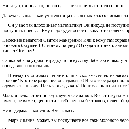
Ни завуч, ни педагог, ни сосед — никто не знает ничего ни о в
Давеча слышала, как учительница начальных классов оглашала
— Он у вас так плохо знает математику! Он никуда не поступит
поступить никогда. Ему надо будет освоить какую-то полегче 
Небесные педагоги! Святой Макаренко! Или к кому там обраща
рисовать будущее 10-летнему пацану? Откуда этот невиданный д
кивает? Кивает!
Сашка забыла утром тетрадку по искусству. Забегаю в школу, ч
опоздавшего школьника:
— Почему ты опоздал? Ты не видишь, сколько сейчас на часах
вообще? Кто тебе разрешил опаздывать?! И кто тебе разрешил в
одеваться в школу! Нельзя опаздывать! Понимаешь ты или нет?
Мальчишечка стоит перед завучем еле живой. Все эти жутким го
нужен, не важен, ценности в тебе нет, ты бестолков, нелеп, бе
Не выдержала, конечно. Вмешалась.
— Марь Иванна, может, вы послушаете все-таки молодого челов