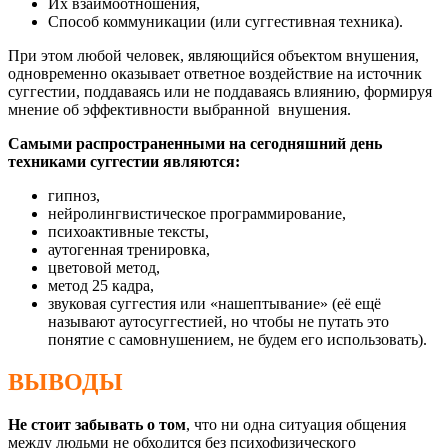
Их взаимоотношения,
Способ коммуникации (или суггестивная техника).
При этом любой человек, являющийся объектом внушения,
одновременно оказывает ответное воздействие на источник
суггестии, поддаваясь или не поддаваясь влиянию, формируя
мнение об эффективности выбранной внушения.
Самыми распространенными на сегодняшний день
техниками суггестии являются:
гипноз,
нейролингвистическое программирование,
психоактивные тексты,
аутогенная тренировка,
цветовой метод,
метод 25 кадра,
звуковая суггестия или «нашептывание» (её ещё
называют аутосуггестией, но чтобы не путать это
понятие с самовнушением, не будем его использовать).
ВЫВОДЫ
Не стоит забывать о том
, что ни одна ситуация общения
между людьми не обходится без психофизического