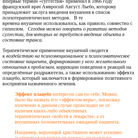
Впервые термин «суггестия» применил в 1866 году
французский врач Амвросий Август Льебо, которому
принадлежит заслуга введения внушения в список
психотерапевтических методов. В те
времена внушение использовалось, как правило, совместно с
гипнозом.
Сегодня можно говорить о развитии методов
суггестии, для которых не требуется введение объекта в
состояние транса.
Терапевтическое применение внушений сводится
к
воздействию на психоэмоциональное и психосоматическое
состояние пациента, формированию у него желательного
отношения к проблемам
, коррекции поведения и реакций на
определённые раздражители, а также использованию эффекта
плацебо, который заключается в формировании позитивного
восприятия назначенного лечения.
Эффект плацебо
интересен сам по себе. Можно
было бы назвать его «эффектом веры», поскольку
излечение в данном случае происходит не от
наличия каких-либо объективных
терапевтических свойств в лекарстве, а от
внушенных положительных ожиданий пациента.
Например, верующий христианин может успешно
вылечиться не только от ангины, но и от рака,