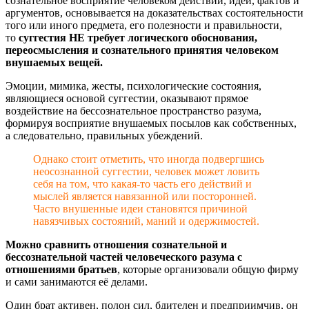
сознательное восприятие человеком действий, идей, фактов и
аргументов, основывается на доказательствах состоятельности
того или иного предмета, его полезности и правильности,
то
суггестия НЕ требует логического обоснования,
переосмысления и сознательного принятия человеком
внушаемых вещей.
Эмоции, мимика, жесты, психологические состояния,
являющиеся основой суггестии, оказывают прямое
воздействие на бессознательное пространство разума,
формируя восприятие внушаемых посылов как собственных,
а следовательно, правильных убеждений.
Однако стоит отметить, что иногда подвергшись
неосознанной суггестии, человек может ловить
себя на том, что какая-то часть его действий и
мыслей является навязанной или посторонней.
Часто внушенные идеи становятся причиной
навязчивых состояний, маний и одержимостей.
Можно сравнить отношения сознательной и
бессознательной частей человеческого разума с
отношениями братьев
, которые организовали общую фирму
и сами занимаются её делами.
Один брат активен, полон сил, бдителен и предприимчив, он