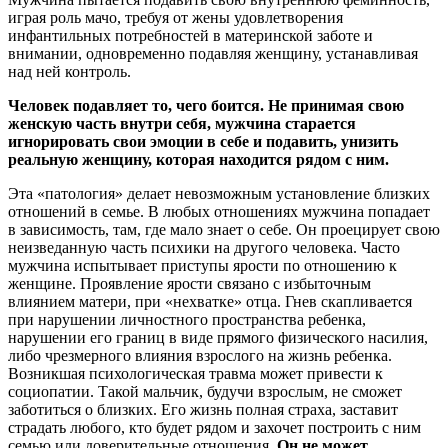
играя роль мачо, требуя от жены удовлетворения
инфантильных потребностей в материнской заботе и
внимании, одновременно подавляя женщину, устанавливая
над ней контроль.
Человек подавляет то, чего боится. Не принимая свою
женскую часть внутри себя, мужчина старается
игнорировать свои эмоции в себе и подавить, унизить
реальную женщину, которая находится рядом с ним.
Эта «патология» делает невозможным установление близких
отношений в семье. В любых отношениях мужчина попадает
в зависимость, там, где мало знает о себе. Он проецирует свою
неизведанную часть психики на другого человека. Часто
мужчина испытывает приступы ярости по отношению к
женщине. Проявление ярости связано с избыточным
влиянием матери, при «нехватке» отца. Гнев скапливается
при нарушении личностного пространства ребенка,
нарушении его границ в виде прямого физического насилия,
либо чрезмерного влияния взрослого на жизнь ребенка.
Возникшая психологическая травма может привести к
социопатии. Такой мальчик, будучи взрослым, не сможет
заботиться о близких. Его жизнь полная страха, заставит
страдать любого, кто будет рядом и захочет построить с ним
семью или доверительные отношения.
Он не может