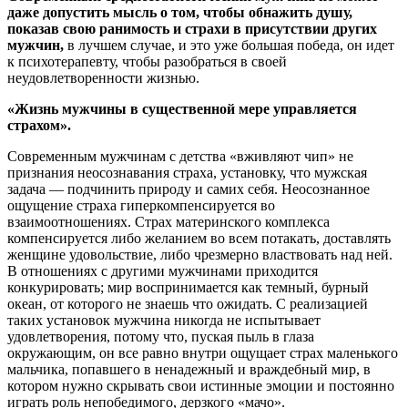
даже допустить мысль о том, чтобы обнажить душу,
показав свою ранимость и страхи в присутствии других
мужчин,
в лучшем случае, и это уже большая победа, он идет
к психотерапевту, чтобы разобраться в своей
неудовлетворенности жизнью.
«Жизнь мужчины в существенной мере управляется
страхом».
Современным мужчинам с детства «вживляют чип» не
признания неосознавания страха, установку, что мужская
задача — подчинить природу и самих себя. Неосознанное
ощущение страха гиперкомпенсируется во
взаимоотношениях. Страх материнского комплекса
компенсируется либо желанием во всем потакать, доставлять
женщине удовольствие, либо чрезмерно властвовать над ней.
В отношениях с другими мужчинами приходится
конкурировать; мир воспринимается как темный, бурный
океан, от которого не знаешь что ожидать. С реализацией
таких установок мужчина никогда не испытывает
удовлетворения, потому что, пуская пыль в глаза
окружающим, он все равно внутри ощущает страх маленького
мальчика, попавшего в ненадежный и враждебный мир, в
котором нужно скрывать свои истинные эмоции и постоянно
играть роль непобедимого, дерзкого «мачо».