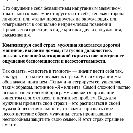
Это ощущение себя беззащитным напуганным мальчиком,
тщательно скрываемое от других и от себя, теневая сторона
личности или «тень» проецируется на окружающих или
отыгрывается в социально неприемлемом поведении.
Проявляется проекция в виде критики других, осуждения,
высмеивания.
Компенсируя свой страх, мужчина хвастается дорогой
машиной, высоким домом, статусной должностью,
пытаясь внешней маскировкой скрыть свое внутреннее
ощущение беспомощности и несостоятельности.
Так сказать, «свистеть в темноте» — значит вести себя так,
как буд — то ты не ощущаешь страха. В психотерапии мы
обозначаем, признаем «Тень» и интегрируем ее, укрепляя,
таким образом, истинное «Я» клиента. Самой сложной частью
психотерапевтической программы является признание
клиентом своих страхов и истинных проблем. Ведь для
мужчины признать свои страхи – это расписаться в своей
мужской несостоятельности, это значит признать свое
несоответствие образу мужчины, стать проигравшим,
неспособным защитить свою семью. И этот страх страшнее
смерти.