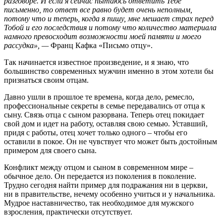
разговоре. И если я сейчас пытаюсь ответить Тебе
письменно, то ответ все равно будет очень неполным,
потому что и теперь, когда я пишу, мне мешает страх перед
Тобой и его последствия и потому что количество материала
намного превосходит возможности моей памяти и моего
рассудка», —
Франц Кафка «Письмо отцу».
Так начинается известное произведение, и я знаю, что
большинство современных мужчин именно в этом хотели бы
признаться своим отцам.
Давно ушли в прошлое те времена, когда дело, ремесло,
профессиональные секреты в семье передавались от отца к
сыну. Связь отца с сыном разорвана. Теперь отец покидает
свой дом и идет на работу, оставляя свою семью. Уставший,
придя с работы, отец хочет только одного – чтобы его
оставили в покое. Он не чувствует что может быть достойным
примером для своего сына.
Конфликт между отцом и сыном в современном мире –
обычное дело. Он передается из поколения в поколение.
Трудно сегодня найти пример для подражания ни в церкви,
ни в правительстве, нечему особенно учиться и у начальника.
Мудрое наставничество, так необходимое для мужского
взросления, практически отсутствует.