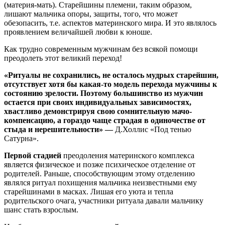
(материя-мать). Старейшины племени, таким образом,
лишают мальчика опоры, защиты, того, что может
обезопасить, т.е. аспектов материнского мира. И это являлось
проявлением величайшей любви к юноше.
Как трудно современным мужчинам без всякой помощи
преодолеть этот великий переход!
«Ритуалы не сохранились, не осталось мудрых старейшин,
отсутствует хотя бы какая-то модель перехода мужчины к
состоянию зрелости. Поэтому большинство из мужчин
остается при своих индивидуальных зависимостях,
хвастливо демонстрируя свою сомнительную мачо-
компенсацию, а гораздо чаще страдая в одиночестве от
стыда и нерешительности» —
Д.Холлис «Под тенью
Сатурна».
Первой стадией
преодоления материнского комплекса
является физическое и позже психическое отделение от
родителей. Раньше, способствующим этому отделению
являлся ритуал похищения мальчика неизвестными ему
старейшинами в масках. Лишая его уюта и тепла
родительского очага, участники ритуала давали мальчику
шанс стать взрослым.