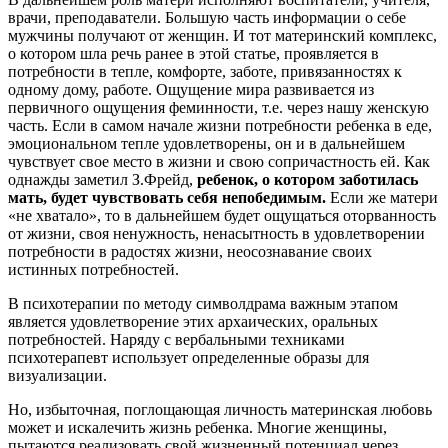
врачи, преподаватели. Большую часть информации о себе
мужчины получают от женщин. И тот материнский комплекс,
о котором шла речь ранее в этой статье, проявляется в
потребности в тепле, комфорте, заботе, привязанностях к
одному дому, работе. Ощущение мира развивается из
первичного ощущения феминности, т.е. через нашу женскую
часть. Если в самом начале жизни потребности ребенка в еде,
эмоциональном тепле удовлетворены, он и в дальнейшем
чувствует свое место в жизни и свою сопричастность ей. Как
однажды заметил З.Фрейд,
ребенок, о котором заботилась
мать, будет чувствовать себя непобедимым.
Если же матери
«не хватало», то в дальнейшем будет ощущаться оторванность
от жизни, своя ненужность, ненасытность в удовлетворении
потребности в радостях жизни, неосознавание своих
истинных потребностей.
В психотерапии по методу символдрама важным этапом
является удовлетворение этих архаических, оральных
потребностей. Наряду с вербальными техниками
психотерапевт использует определенные образы для
визуализации.
Но, избыточная, поглощающая личность материнская любовь
может и искалечить жизнь ребенка. Многие женщины,
пытаются реализовать свой жизненный потенциал через