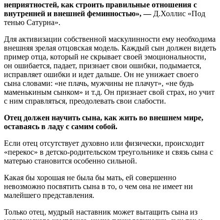
неприятностей, как строить правильные отношения с
внутренней и внешней феминностью», —
Д.Холлис «Под
тенью Сатурна».
Для активизации собственной маскулинности ему необходима
внешняя зрелая отцовская модель. Каждый сын должен видеть
пример отца, который не скрывает своей эмоциональности,
он ошибается, падает, признает свои ошибки, подымается,
исправляет ошибки и идет дальше. Он не унижает своего
сына словами: «не плачь, мужчины не плачут», «не будь
маменькиным сынком» и т.д. Он признает свой страх, но учит
с ним справляться, преодолевать свои слабости.
Отец должен научить сына, как жить во внешнем мире,
оставаясь в ладу с самим собой.
Если отец отсутствует духовно или физически, происходит
«перекос» в детско-родительском треугольнике и связь сына с
матерью становится особенно сильной.
Какая бы хорошая не была бы мать, ей совершенно
невозможно посвятить сына в то, о чем она не имеет ни
малейшего представления.
Только отец, мудрый наставник может вытащить сына из