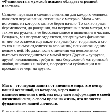
«Феминность в мужской психике обладает огромной
властью».
Самыми первыми и самыми сильными для каждого человека
являются переживания, связанные с матерью. Мама – это
источник, из которого мы все берем начало. То как во время
беременности, до рождения, мы погружены в тело матери, мы
так же погружены в ее бессознательное и являемся его частью.
Рождаясь, мы впервые отделяемся, сепарируемся физически
от нее, но остаемся еще какое-то время (кто- то дольше, а кто-
то так и не смог отделится за всю жизнь) психически одним
целым с ней. Но даже после отделения мы неосознанно
пытаемся воссоединиться с мамой через Других – супругов,
друзей, начальников, требуя от них безусловной материнской
любви, внимания и заботы, посредством сублимации или
проекции ее черт на других.
Мать – это первая защита от внешнего мира, это центр
нашей вселенной, из которого, через наши
взаимоотношения с ней, мы получаем информацию о своей
жизненной силе, о своем праве на жизнь, что является
фундаментом нашей личности.
В дальнейшем роль матери исполняют воспитатели, учителя,