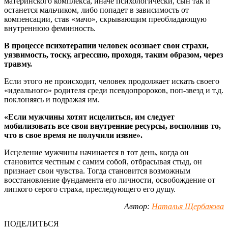
материнского комплекса, иначе психологически, сын так и
останется мальчиком, либо попадет в зависимость от
компенсации, став «мачо», скрывающим преобладающую
внутреннюю феминность.
В процессе психотерапии человек осознает свои страхи,
уязвимость, тоску, агрессию, проходя, таким образом, через
травму.
Если этого не происходит, человек продолжает искать своего
«идеального» родителя среди псевдопророков, поп-звезд и т.д.
поклоняясь и подражая им.
«Если мужчины хотят исцелиться, им следует
мобилизовать все свои внутренние ресурсы, восполнив то,
что в свое время не получили извне».
Исцеление мужчины начинается в тот день, когда он
становится честным с самим собой, отбрасывая стыд, он
признает свои чувства. Тогда становится возможным
восстановление фундамента его личности, освобождение от
липкого серого страха, преследующего его душу.
Автор:
Наталья Щербакова
ПОДЕЛИТЬСЯ