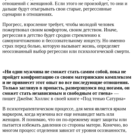
отношений с женщиной. Если этого не произойдет, то они и
дальше будут отыгрывать свои старые, регрессивные
сценарии в отношениях.
Прогресс, взросление требует, чтобы молодой человек
пожертвовал своим комфортом, своим детством. Иначе,
регрессия в детство будет сродни стремлению к
самоуничтожению и бессознательному инцесту. Но именно
страх перед болью, которую вызывает жизнь, определяет
неосознанный выбор регрессии или психологической смерти.
«Ни один мужчина не сможет стать самим собой, пока не
пройдет конфронтацию со своим материнским комплексом
и не привнесет этот опыт во все последующие отношения.
Только заглянув в пропасть, разверзшуюся под ногами, он
сможет стать независимым и свободным от гнева»
—
пишет Джеймс Холлис в своей книге «Под тенью Сатурна»
В психотерапевтическом процессе, для меня является ярким
маркером, когда мужчина все еще ненавидит мать или
женщин. Я понимаю, что он по-прежнему ищет защиты или
пытается избежать давления со стороны матери. Конечно, во
многом процесс отделения зависит от уровня осознанности,