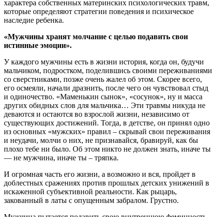
характера собственных материнских психологических травм,
которые определяют стратегии поведения и психическое
наследие ребенка.
«Мужчины хранят молчание с целью подавить свои
истинные эмоции».
У каждого мужчины есть в жизни история, когда он, будучи
мальчиком, подростком, поделившись своими переживаниями
со сверстниками, позже очень жалел об этом. Скорее всего,
его осмеяли, начали дразнить, после чего он чувствовал стыд
и одиночество. «Маменькин сынок», «сосунок», ну и масса
других обидных слов для мальчика… Эти травмы никуда не
деваются и остаются во взрослой жизни, независимо от
существующих достижений. Тогда, в детстве, он принял одно
из основных «мужских» правил – скрывай свои переживания
и неудачи, молчи о них, не признавайся, бравируй, как бы
плохо тебе ни было. Об этом никто не должен знать, иначе ты
— не мужчина, иначе ты – тряпка.
И огромная часть его жизни, а возможно и вся, пройдет в
доблестных сражениях против прошлых детских унижений в
искаженной субъективной реальности. Как рыцарь,
закованный в латы с опущенным забралом. Грустно.
Мужчина пытается подавить свою внутреннюю феминность,