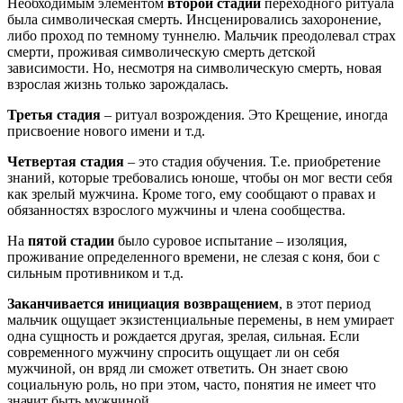
Необходимым элементом
второй стадии
переходного ритуала
была символическая смерть. Инсценировались захоронение,
либо проход по темному туннелю. Мальчик преодолевал страх
смерти, проживая символическую смерть детской
зависимости. Но, несмотря на символическую смерть, новая
взрослая жизнь только зарождалась.
Третья стадия
– ритуал возрождения. Это Крещение, иногда
присвоение нового имени и т.д.
Четвертая стадия
– это стадия обучения. Т.е. приобретение
знаний, которые требовались юноше, чтобы он мог вести себя
как зрелый мужчина. Кроме того, ему сообщают о правах и
обязанностях взрослого мужчины и члена сообщества.
На
пятой стадии
было суровое испытание – изоляция,
проживание определенного времени, не слезая с коня, бои с
сильным противником и т.д.
Заканчивается инициация возвращением
, в этот период
мальчик ощущает экзистенциальные перемены, в нем умирает
одна сущность и рождается другая, зрелая, сильная. Если
современного мужчину спросить ощущает ли он себя
мужчиной, он вряд ли сможет ответить. Он знает свою
социальную роль, но при этом, часто, понятия не имеет что
значит быть мужчиной.