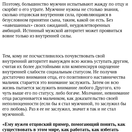
Поэтому, большинство мужчин испытывают жажду по отцу и
скорбят о его утрате. Мужчине нужны не столько знания,
сколько отцовская внутренняя сила, проявляющаяся в
безусловном принятии сына, таким, какой он есть. Без
«навешанных» своих ожиданий, неудовлетворенных
амбиций. Истинный мужской авторитет может проявиться
вовне только из внутренней силы.
Тем, кому не посчастливилось почувствовать свой
внутренний авторитет вынужден всю жизнь уступать другим,
считая их более достойными или компенсируя ощущение
внутренней слабости социальным статусом. Не получив
достаточно внимания отца, его позитивного наставничества
мальчик старается это внимание заслужить. Затем он всю
жизнь пытается заслужить внимание любого Другого, кто
чуть выше его по статусу, либо богаче. Молчание, невнимание
отца расценивается мальчиком, как доказательство своей
неполноценности (если бы я стал мужчиной, то заслужил бы
его любовь). Раз я ее не заслужил, значит я так и не стал
мужчиной.
«Ему нужен отцовский пример, помогающий понять, как
существовать в этом мире, как работать, как избегать