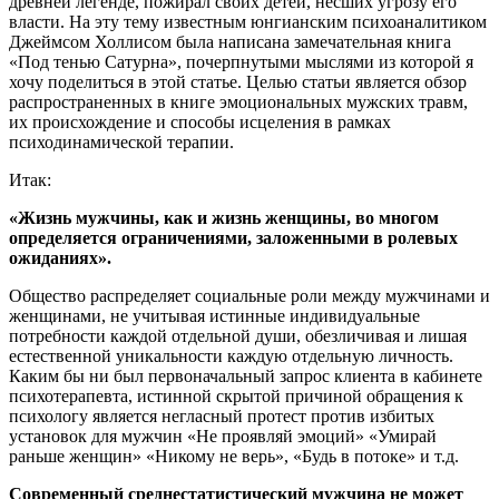
древней легенде, пожирал своих детей, несших угрозу его
власти. На эту тему известным юнгианским психоаналитиком
Джеймсом Холлисом была написана замечательная книга
«Под тенью Сатурна», почерпнутыми мыслями из которой я
хочу поделиться в этой статье. Целью статьи является обзор
распространенных в книге эмоциональных мужских травм,
их происхождение и способы исцеления в рамках
психодинамической терапии.
Итак:
«Жизнь мужчины, как и жизнь женщины, во многом
определяется ограничениями, заложенными в ролевых
ожиданиях».
Общество распределяет социальные роли между мужчинами и
женщинами, не учитывая истинные индивидуальные
потребности каждой отдельной души, обезличивая и лишая
естественной уникальности каждую отдельную личность.
Каким бы ни был первоначальный запрос клиента в кабинете
психотерапевта, истинной скрытой причиной обращения к
психологу является негласный протест против избитых
установок для мужчин «Не проявляй эмоций» «Умирай
раньше женщин» «Никому не верь», «Будь в потоке» и т.д.
Современный среднестатистический мужчина не может