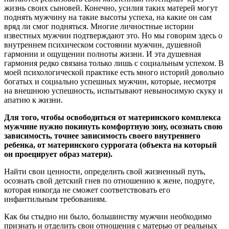
жизнь своих сыновей. Конечно, усилия таких матерей могут
поднять мужчину на такие высоты успеха, на какие он сам
вряд ли смог подняться. Многие личностные истории
известных мужчин подтверждают это. Но мы говорим здесь о
внутреннем психическом состоянии мужчин, душевной
гармонии и ощущении полноты жизни. И эта душевная
гармония редко связана только лишь с социальным успехом. В
моей психологической практике есть много историй довольно
богатых и социально успешных мужчин, которые, несмотря
на внешнюю успешность, испытывают невыносимую скуку и
апатию к жизни.
Для того, чтобы освободиться от материнского комплекса
мужчине нужно покинуть комфортную зону, осознать свою
зависимость, точнее зависимость своего внутреннего
ребенка, от материнского суррогата (объекта на который
он проецирует образ матери).
Найти свои ценности, определить свой жизненный путь,
осознать свой детский гнев по отношению к жене, подруге,
которая никогда не сможет соответствовать его
инфантильным требованиям.
Как бы стыдно ни было, большинству мужчин необходимо
признать и отделить свои отношения с матерью от реальных