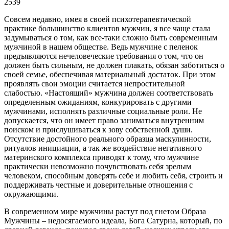
2539
Совсем недавно, имея в своей психотерапевтической
практике большинство клиентов мужчин, я все чаще стала
задумываться о том, как все-таки сложно быть современным
мужчиной в нашем обществе. Ведь мужчине с пеленок
предъявляются нечеловеческие требования о том, что он
должен быть сильным, не должен плакать, обязан заботиться о
своей семье, обеспечивая материальный достаток. При этом
проявлять свои эмоции считается непростительной
слабостью. «Настоящий» мужчина должен соответствовать
определенным ожиданиям, конкурировать с другими
мужчинами, исполнять различные социальные роли. Не
допускается, что он имеет право заниматься внутренним
поиском и прислушиваться к зову собственной души.
Отсутствие достойного реального образца маскулинности,
ритуалов инициации, а так же воздействие негативного
материнского комплекса приводят к тому, что мужчине
практически невозможно почувствовать себя зрелым
человеком, способным доверять себе и любить себя, строить и
поддерживать честные и доверительные отношения с
окружающими.
В современном мире мужчины растут под гнетом Образа
Мужчины – недосягаемого идеала, Бога Сатурна, который, по