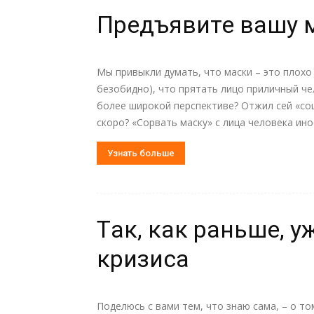
Предъявите вашу 
Мы привыкли думать, что маски – это плохо
безобидно), что прятать лицо приличный чел
более широкой перспективе? Отжил сей «со
скоро? «Сорвать маску» с лица человека ино
Узнать больше
Тaк, кaк рaньше, у
кризиса
Подeлюсь с вaми тем, что знaю сaма, – о то