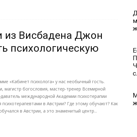
Д
м
ж
и из Висбадена Джон
ть психологическую
Е
П
Ч
с.
амме «Кабинет психолога» у нас необычный гость.
и, магистр богословия, мастер-тренер Всемирной
М
подаватель международной Академии психотерапии
ж
я психотерапевтами в Австрии? Где этому обучают? Как
бучался в Австрии, а это знаменитый центр...