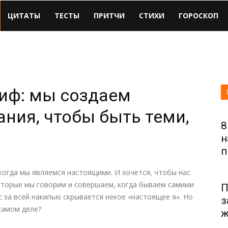
ЦИТАТЫ
ТЕСТЫ
ПРИТЧИ
СТИХИ
ГОРОСКОП
миф: мы создаем
ния, чтобы быть теми,
8
н
п
когда мы являемся настоящими. И хочется, чтобы нас
которые мы говорим и совершаем, когда бываем самими
П
с за всей накипью скрывается некое «настоящее я». Но
з
самом деле?
ж