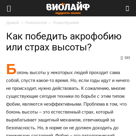
Виолайф
Домой
Психология
Психотерапия
Как победить акрофобию
или страх высоты?
533
Б
оязнь высоты у некоторых людей проходит сама
собой, спустя какое-то время. Но, если годы идут и ничего
не происходит, нужно действовать. К сожалению, многие
существующие сегодня техники по борьбе с этим типом
фобии, являются неэффективными. Проблема в том, что
боязнь высоты – это естественный страх, который
вырабатывает защитный механизм, отвечающий за
безопасность. Но, в норме он не должен доходить до
панических состояний. Фобия – это патологический,