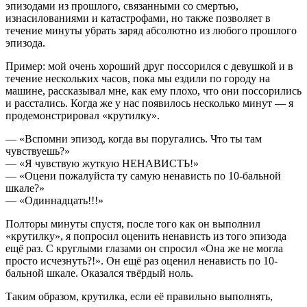
эпизодами из прошлого, связанными со смертью,
изнасилованиями и катастрофами, но также позволяет в
течение минуты убрать заряд абсолютно из любого прошлого
эпизода.
Пример: мой очень хороший друг поссорился с девушкой и в
течение нескольких часов, пока мы ездили по городу на
машине, рассказывал мне, как ему плохо, что они поссорились
и расстались. Когда же у нас появилось несколько минут — я
продемонстрировал «крутилку».
— «Вспомни эпизод, когда вы поругались. Что ты там
чувствуешь?»
— «Я чувствую жуткую НЕНАВИСТЬ!»
— «Оцени пожалуйста ту самую ненависть по 10-бальной
шкале?»
— «Одиннадцать!!!»
Полторы минуты спустя, после того как он выполнил
«крутилку», я попросил оценить ненависть из того эпизода
ещё раз. С круглыми глазами он спросил «Она же не могла
просто исчезнуть?!». Он ещё раз оценил ненависть по 10-
бальной шкале. Оказался твёрдый ноль.
Таким образом, крутилка, если её правильно выполнять,