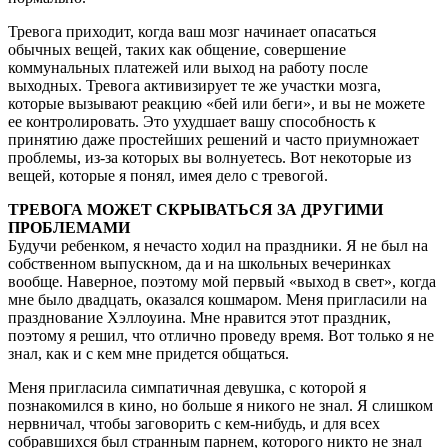
Тревога приходит, когда ваш мозг начинает опасаться
обычных вещей, таких как общение, совершение
коммунальных платежей или выход на работу после
выходных. Тревога активизирует те же участки мозга,
которые вызывают реакцию «бей или беги», и вы не можете
ее контролировать. Это ухудшает вашу способность к
принятию даже простейших решений и часто приумножает
проблемы, из-за которых вы волнуетесь. Вот некоторые из
вещей, которые я понял, имея дело с тревогой.
ТРЕВОГА МОЖЕТ СКРЫВАТЬСЯ ЗА ДРУГИМИ
ПРОБЛЕМАМИ
Будучи ребенком, я нечасто ходил на праздники. Я не был на
собственном выпускном, да и на школьных вечеринках
вообще. Наверное, поэтому мой первый «выход в свет», когда
мне было двадцать, оказался кошмаром. Меня пригласили на
празднование Хэллоуина. Мне нравится этот праздник,
поэтому я решил, что отлично проведу время. Вот только я не
знал, как и с кем мне придется общаться.
Меня пригласила симпатичная девушка, с которой я
познакомился в кино, но больше я никого не знал. Я слишком
нервничал, чтобы заговорить с кем-нибудь, и для всех
собравшихся был странным парнем, которого никто не знал