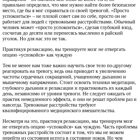
правильно определил, что мне нужно найти более безопасное
место, где бы я мог справиться со своей тревогой. «Просто
успокоиться» – не плохой совет сам по себе, просто он не
работает для людей с тревожными расстройствами. Обычный
человек может «просто успокоиться», сделав глубокий вход,
сосчитав до десяти или перенесясь мысленно в райский
уголок. Но для нас это не так.
Практикуя релаксацию, вы тренируете мозг не отвергать
опцию «успокойся» как чуждую
Тем не менее нам тоже важно научить свое тело по-другому
реагировать на тревогу, ведь она приводит к увеличению
частоты сердечных сокращений, учащенному дыханию и
мышечному напряжению. Стоит освоить техники медитации,
глубокого дыхания и релаксации и практиковать их каждый
день, независимо от уровня тревоги. Не следует ожидать от
практик немедленного эффекта, и они не решат проблем раз и
навсегда. Тревожные расстройства требуют
квалифицированного медицинского вмешательства.
Несмотря на это, практикуя релаксацию, мы тренируем мозг
не отвергать опцию «успокойся» как чуждую. Часть проблемы
тревожных расстройств состоит в том, что мы не можем
перейти из состояния испуга в состояние покоя. Но чем