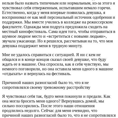
нельзя было назвать типичным или нормальным, из-за этого я
чувствовал себя отверженным, испытавшим немало горечи.
Естественно, когда у меня впервые появилась девушка, я
воспринимал ее как мой персональный источник одобрения и
поддержки. Мы вместе учились в колледже на режиссерском
факультете. Однажды моя подруга предложила сходить на
местный кинофестиваль. Сама идея того, чтобы отправиться в
шумное людное место и «встретиться с новыми людьми»,
звучала ужасающе. Но я решился, рассчитывая на то, что моя
девушка поддержит меня в трудную минуту.
Мне не удалось справиться с ситуацией. Я ни с кем не
общался и в конце концов сказал своей девушке, что буду
ждать ее в машине. Она спросила, как я себя чувствую, мы
немного поговорили, но она оставила меня одного в машине
«отдыхать» и вернулась на фестиваль.
Причиной наших разногласий было то, что я не
сопротивлялся своему тревожному расстройству
Я чувствовал себя так, будто меня покинули и предали. Как
она могла бросить меня одного? Вернувшись домой, мы
сильно поссорились. После этого наши отношения
продлились недолго. Сейчас для меня очевидно, что
причиной наших разногласий было то, что я не сопротивлялся