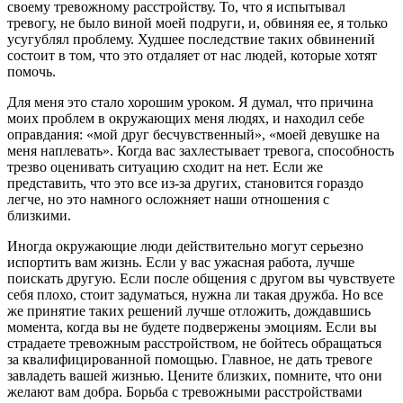
своему тревожному расстройству. То, что я испытывал
тревогу, не было виной моей подруги, и, обвиняя ее, я только
усугублял проблему. Худшее последствие таких обвинений
состоит в том, что это отдаляет от нас людей, которые хотят
помочь.
Для меня это стало хорошим уроком. Я думал, что причина
моих проблем в окружающих меня людях, и находил себе
оправдания: «мой друг бесчувственный», «моей девушке на
меня наплевать». Когда вас захлестывает тревога, способность
трезво оценивать ситуацию сходит на нет. Если же
представить, что это все из-за других, становится гораздо
легче, но это намного осложняет наши отношения с
близкими.
Иногда окружающие люди действительно могут серьезно
испортить вам жизнь. Если у вас ужасная работа, лучше
поискать другую. Если после общения с другом вы чувствуете
себя плохо, стоит задуматься, нужна ли такая дружба. Но все
же принятие таких решений лучше отложить, дождавшись
момента, когда вы не будете подвержены эмоциям. Если вы
страдаете тревожным расстройством, не бойтесь обращаться
за квалифицированной помощью. Главное, не дать тревоге
завладеть вашей жизнью. Цените близких, помните, что они
желают вам добра. Борьба с тревожными расстройствами