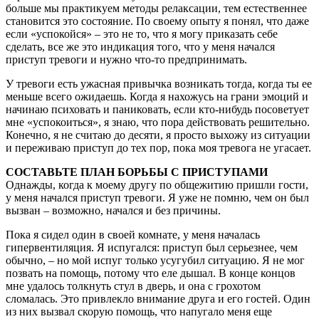
больше мы практикуем методы релаксации, тем естественнее
становится это состояние. По своему опыту я понял, что даже
если «успокойся» – это не то, что я могу приказать себе
сделать, все же это индикация того, что у меня начался
приступ тревоги и нужно что-то предпринимать.
У тревоги есть ужасная привычка возникать тогда, когда ты ее
меньше всего ожидаешь. Когда я нахожусь на грани эмоций и
начинаю психовать и паниковать, если кто-нибудь посоветует
мне «успокоиться», я знаю, что пора действовать решительно.
Конечно, я не считаю до десяти, я просто выхожу из ситуации
и переживаю приступ до тех пор, пока моя тревога не угасает.
СОСТАВЬТЕ ПЛАН БОРЬБЫ С ПРИСТУПАМИ
Однажды, когда к моему другу по общежитию пришли гости,
у меня начался приступ тревоги. Я уже не помню, чем он был
вызван – возможно, начался и без причины.
Пока я сидел один в своей комнате, у меня началась
гипервентиляция. Я испугался: приступ был серьезнее, чем
обычно, – но мой испуг только усугубил ситуацию. Я не мог
позвать на помощь, потому что еле дышал. В конце концов
мне удалось толкнуть стул в дверь, и она с грохотом
сломалась. Это привлекло внимание друга и его гостей. Один
из них вызвал скорую помощь, что напугало меня еще