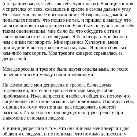
(по крайней мере, я себя так себя чувствовал). В конце концов
я спрятался от всех, сжавшись в кресле в самом дальнем углу.
Не самое мое лучшее воспоминание. Возвращаясь домой, я
попытался понять, что пошло не так, и пришел к выводу, что
во всем виновата моя депрессия. Если бы я не чувствовал себя
таким оцепеневшим, мне было бы что обсудить с этими
светящимися от счастья людьми. Я был неправ: мне было о
чем с ними поговорить. Мне нравился Хэллоуин, меня
приводили в восторг костюмы и музыка. Я просто боялся с
кем-либо заговорить. Моя тревога коварно скрывалась за
депрессией.
Мои депрессия и тревога были двумя отдельными, но тесно
переплетенными между собой проблемами
На самом деле мои депрессия и тревога были двумя
отдельными, но тесно переплетенными между собой
проблемами. Из-за депрессии я избегал общения, потому что
социальные связи мне казались бесполезными. Изолируя себя,
я пришел к тому, что не знал, как поддержать простой
разговор. Из-за этого я стал ощущать острую тревогу при
знакомстве с новыми людьми.
Я винил депрессию в том, что она лишала меня энергии для
общения с людьми, и не понимал, что помимо депрессии у