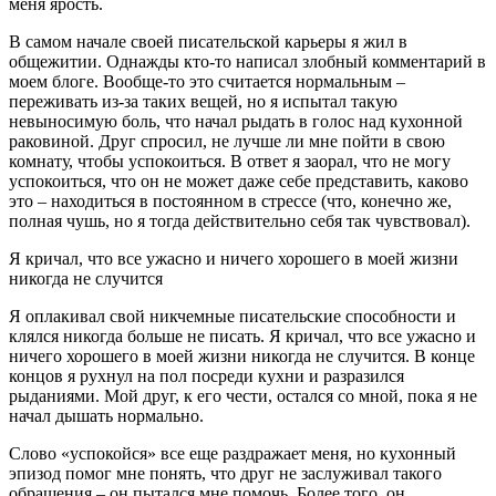
меня ярость.
В самом начале своей писательской карьеры я жил в
общежитии. Однажды кто-то написал злобный комментарий в
моем блоге. Вообще-то это считается нормальным –
переживать из-за таких вещей, но я испытал такую
невыносимую боль, что начал рыдать в голос над кухонной
раковиной. Друг спросил, не лучше ли мне пойти в свою
комнату, чтобы успокоиться. В ответ я заорал, что не могу
успокоиться, что он не может даже себе представить, каково
это – находиться в постоянном в стрессе (что, конечно же,
полная чушь, но я тогда действительно себя так чувствовал).
Я кричал, что все ужасно и ничего хорошего в моей жизни
никогда не случится
Я оплакивал свой никчемные писательские способности и
клялся никогда больше не писать. Я кричал, что все ужасно и
ничего хорошего в моей жизни никогда не случится. В конце
концов я рухнул на пол посреди кухни и разразился
рыданиями. Мой друг, к его чести, остался со мной, пока я не
начал дышать нормально.
Слово «успокойся» все еще раздражает меня, но кухонный
эпизод помог мне понять, что друг не заслуживал такого
обращения – он пытался мне помочь. Более того, он