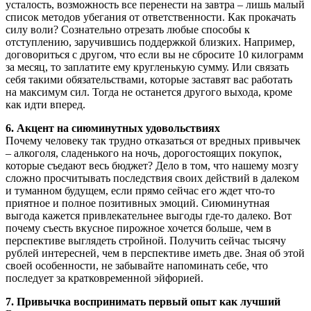
усталость, возможность все перенести на завтра – лишь малый
список методов убегания от ответственности. Как прокачать
силу воли? Сознательно отрезать любые способы к
отступлению, заручившись поддержкой близких. Например,
договориться с другом, что если вы не сбросите 10 килограмм
за месяц, то заплатите ему кругленькую сумму. Или связать
себя такими обязательствами, которые заставят вас работать
на максимум сил. Тогда не останется другого выхода, кроме
как идти вперед.
6. Акцент на сиюминутных удовольствиях
Почему человеку так трудно отказаться от вредных привычек
– алкоголя, сладенького на ночь, дорогостоящих покупок,
которые съедают весь бюджет? Дело в том, что нашему мозгу
сложно просчитывать последствия своих действий в далеком
и туманном будущем, если прямо сейчас его ждет что-то
приятное и полное позитивных эмоций. Сиюминутная
выгода кажется привлекательнее выгоды где-то далеко. Вот
почему съесть вкусное пирожное хочется больше, чем в
перспективе выглядеть стройной. Получить сейчас тысячу
рублей интересней, чем в перспективе иметь две. Зная об этой
своей особенности, не забывайте напоминать себе, что
последует за кратковременной эйфорией.
7. Привычка воспринимать первый опыт как лучший