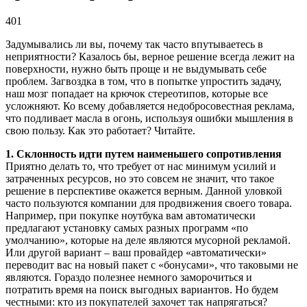
401
Задумывались ли вы, почему так часто впутываетесь в
неприятности? Казалось бы, верное решение всегда лежит на
поверхности, нужно быть проще и не выдумывать себе
проблем. Загвоздка в том, что в попытке упростить задачу,
наш мозг попадает на крючок стереотипов, которые все
усложняют. Ко всему добавляется недобросовестная реклама,
что подливает масла в огонь, используя ошибки мышления в
свою пользу. Как это работает? Читайте.
1. Склонность идти путем наименьшего сопротивления
Приятно делать то, что требует от нас минимум усилий и
затраченных ресурсов, но это совсем не значит, что такое
решение в перспективе окажется верным. Данной уловкой
часто пользуются компании для продвижения своего товара.
Например, при покупке ноутбука вам автоматически
предлагают установку самых разных программ «по
умолчанию», которые на деле являются мусорной рекламой.
Или другой вариант – ваш провайдер «автоматически»
переводит вас на новый пакет с «бонусами», что таковыми не
являются. Гораздо полезнее немного заморочиться и
потратить время на поиск выгодных вариантов. Но будем
честными: кто из покупателей захочет так напрягаться?