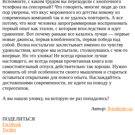
Вспомните, с каким трудом вы переходили с кнопочного
телефона на сенсорный? Что говорить, многие люди до сих
пор уверены, что вкус мороженого из детства никому из
современных компаний так и не удалось повторить. А все
потому, что мозг человека запрограммирован воспринимать
первый опыт как эталон, с которым впоследствии и идет
сравнение. Вот почему раньше все казалось лучше — первые
новые джинсы, первая влюбленность, первая победа над
собой. Волна ностальгии захлестывает именно по чувству
удовольствия, которое мы испытали, столкнувшись с чем-то
впервые. Но это уловка! Не всегда прошлое лучше
настоящего, не всегда первая прочитанная книга или
самостоятельный отпуск действительно так хороши. Нужно
помнить об этой особенности своего мышления и стараться
оставаться открытыми для нового опыта. Наслаждайтесь
достижениями современности, не идите на поводу у
стереотипов.
А вы нашли уловку, на которую не раз попадались?
Автор:
flytothesky.ru
ПОДЕЛИТЬСЯ
Facebook
Twitter