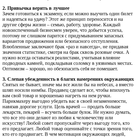
2. Привычка верить в лучшее
Зачем готовиться к экзамену, если можно выучить один билет
и надеяться на удачу? Этот же принцип переносится и на
другие сферы жизни – семью, работу, здоровье. Каждый
новоиспеченный бизнесмен уверен, что добьется успеха,
поэтому не слишком парится с придумыванием запасных
вариантов продвижения или безопасного отступления.
Влюбленные заключают брак «раз и навсегда», не придавая
значения статистике, смотря на брак сквозь розовые очки. А
нужно всегда оставаться реалистами, учитывая влияние
подводных камней, подкладывая соломку в уязвимых местах.
Оптимизм – хорошо, но обезопасить себя не помешает.
3. Слепая убежденность в благих намерениях окружающих
Святых не бывает, иначе мы все жили бы на небесах, а вместо
шляп носили нимбы. Продавец сделает все, чтобы впихнуть
вам свой товар и хорошенько нагреть на нем ручки.
Парикмахеру выгодно убедить вас в своей незаменимости,
навязав дорогие услуги. Цель врачей — продать больше
лекарств, пекарей – всучить больше булок. Не нужно думать,
что все это они делают из любви к человечеству или
искусству! Любой совет пропускайте через выгоду того, кто
его предлагает. Любой товар оценивайте с точки зрения того,
кто его продвигает. В чем мотивация окружающих людей,