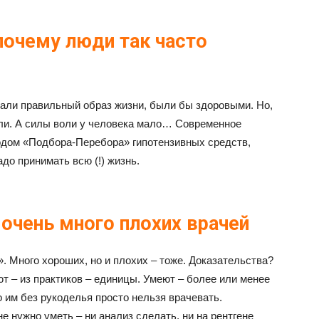
почему люди так часто
али правильный образ жизни, были бы здоровыми. Но,
ли. А силы воли у человека мало… Современное
дом «Подбора-Перебора» гипотензивных средств,
адо принимать всю (!) жизнь.
 очень много плохих врачей
». Много хороших, но и плохих – тоже. Доказательства?
ют – из практиков – единицы. Умеют – более или менее
о им без рукоделья просто нельзя врачевать.
не нужно уметь – ни анализ сделать, ни на рентгене