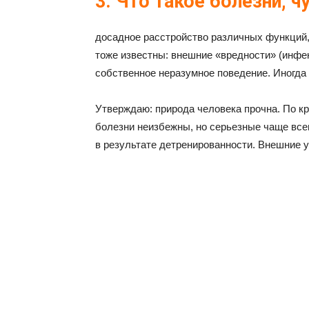
3. Что такое болезни, 
досадное расстройство различных функций
тоже известны: внешние «вредности» (инфек
собственное неразумное поведение. Иногда
Утверждаю: природа человека прочна. По к
болезни неизбежны, но серьезные чаще всег
в результате детренированности. Внешние у