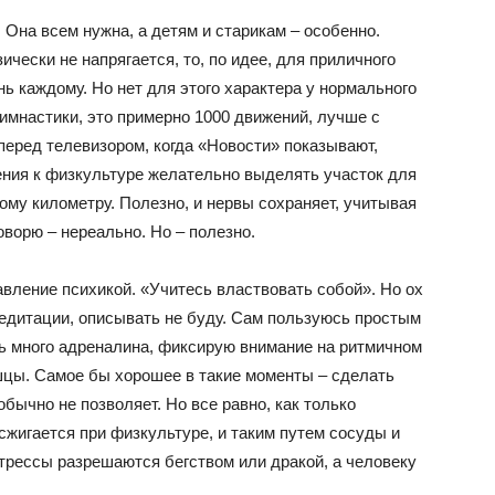
 Она всем нужна, а детям и старикам – особенно.
ически не напрягается, то, по идее, для приличного
нь каждому. Но нет для этого характера у нормального
гимнастики, это примерно 1000 движений, лучше с
 перед телевизором, когда «Новости» показывают,
ения к физкультуре желательно выделять участок для
ному километру. Полезно, и нервы сохраняет, учитывая
говорю – нереально. Но – полезно.
авление психикой. «Учитесь властвовать собой». Но ох
 медитации, описывать не буду. Сам пользуюсь простым
ь много адреналина, фиксирую внимание на ритмичном
цы. Самое бы хорошее в такие моменты – сделать
обычно не позволяет. Но все равно, как только
сжигается при физкультуре, и таким путем сосуды и
трессы разрешаются бегством или дракой, а человеку