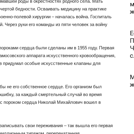
мавшей роды в окрестностях родного села. Мать
м
 чертой бедности. Осваивать медицину на практике
ж
оенно-полевой хирургии – началась война. Госпиталь
 Через руки его команды из пяти человек за войну
Е
П
Ч
ороками сердца были сделаны им в 1955 году. Первая
с.
амосовского аппарата искусственного кровообращения,
сов придумал особые искусственные клапаны для
М
ж
 бы не его собственное сердце. Его организм был
ошибку, за каждый смертельный случай во время
 с пороком сердца Николай Михайлович вошел в
 записывать свои переживания – так вышла его первая
ехмиллионным тиражом, перепечатанная