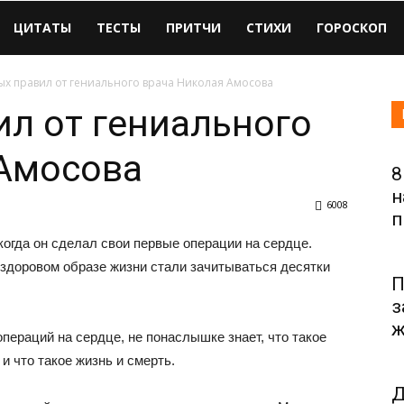
ЦИТАТЫ
ТЕСТЫ
ПРИТЧИ
СТИХИ
ГОРОСКОП
ых правил от гениального врача Николая Амосова
ил от гениального
 Амосова
8
н
6008
п
огда он сделал свои первые операции на сердце.
о здоровом образе жизни стали зачитываться десятки
П
з
ж
операций на сердце, не понаслышке знает, что такое
и что такое жизнь и смерть.
Д