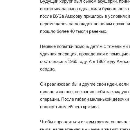
Будущий хирург был сыном акушерки, прини
воспитывала сына одна, жили буквально за
после ВУЗа Амосову пришлось в условиях в
перемещался на лошадях по полям сражений.
прошло более 40 тысяч раненых.
Первые попытки помочь детям с тяжелыми п
удачная операция, проведенная с помощью 
состоялась в 1960 году. А в 1962 году Амо
сердца.
Он реализовал бы и другие свои идеи, если
сильно изношен, он казнил себя за каждую 
операции. После гибели маленькой девочки
полосу тяжелейшего кризиса.
Чтобы справляться с этим грузом, он начал
книга, напечатанная в «Науке и жизни» тр