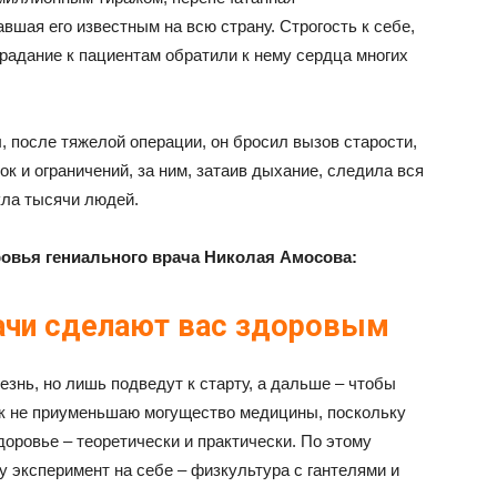
шая его известным на всю страну. Строгость к себе,
радание к пациентам обратили к нему сердца многих
, после тяжелой операции, он бросил вызов старости,
к и ограничений, за ним, затаив дыхание, следила вся
кла тысячи людей.
ровья гениального врача Николая Амосова:
рачи сделают вас здоровым
езнь, но лишь подведут к старту, а дальше – чтобы
как не приуменьшаю могущество медицины, поскольку
доровье – теоретически и практически. По этому
у эксперимент на себе – физкультура с гантелями и