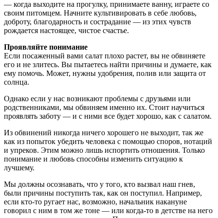
— когда выходите на прогулку, принимаете ванну, играете со
своим питомцем. Начните культивировать в себе любовь,
доброту, благодарность и сострадание — из этих чувств
рождается настоящее, чистое счастье.
Проявляйте понимание
Если посаженный вами салат плохо растет, вы не обвиняете
его и не злитесь. Вы пытаетесь найти причины и думаете, как
ему помочь. Может, нужны удобрения, полив или защита от
солнца.
Однако если у нас возникают проблемы с друзьями или
родственниками, мы обвиняем именно их. Стоит научиться
проявлять заботу — и с ними все будет хорошо, как с салатом.
Из обвинений никогда ничего хорошего не выходит, так же
как из попыток убедить человека с помощью споров, нотаций
и упреков. Этим можно лишь испортить отношения. Только
понимание и любовь способны изменить ситуацию к
лучшему.
Мы должны осознавать, что у того, кто вызвал наш гнев,
были причины поступить так, как он поступил. Например,
если кто-то ругает нас, возможно, начальник накануне
говорил с ним в том же тоне — или когда-то в детстве на него