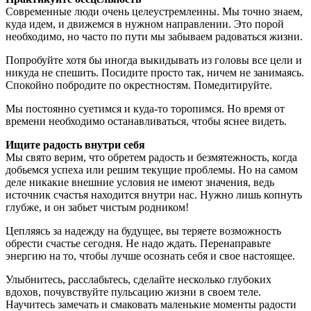
Современные люди очень целеустремленны. Мы точно знаем,
куда идем, и движемся в нужном направлении. Это порой
необходимо, но часто по пути мы забываем радоваться жизни.
Попробуйте хотя бы иногда выкидывать из головы все цели и
никуда не спешить. Посидите просто так, ничем не занимаясь.
Спокойно побродите по окрестностям. Помедитируйте.
Мы постоянно суетимся и куда-то торопимся. Но время от
времени необходимо останавливаться, чтобы яснее видеть.
Ищите радость внутри себя
Мы свято верим, что обретем радость и безмятежность, когда
добьемся успеха или решим текущие проблемы. Но на самом
деле никакие внешние условия не имеют значения, ведь
источник счастья находится внутри нас. Нужно лишь копнуть
глубже, и он забьет чистым родником!
Цепляясь за надежду на будущее, вы теряете возможность
обрести счастье сегодня. Не надо ждать. Перенаправьте
энергию на то, чтобы лучше осознать себя и свое настоящее.
Улыбнитесь, расслабьтесь, сделайте несколько глубоких
вдохов, почувствуйте пульсацию жизни в своем теле.
Научитесь замечать и смаковать маленькие моменты радости