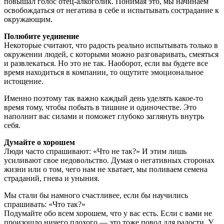
повышал голос отец-алкоголик. Понимая это, мы начинаем
освобождаться от негатива в себе и испытывать сострадание к
окружающим.
Полюбите уединение
Некоторые считают, что радость реально испытывать только в
окружении людей, с которыми можно разговаривать, смеяться
и развлекаться. Но это не так. Наоборот, если вы будете все
время находиться в компании, то ощутите эмоциональное
истощение.
Именно поэтому так важно каждый день уделять какое-то
время тому, чтобы побыть в тишине и одиночестве. Это
наполнит вас силами и поможет глубоко заглянуть внутрь
себя.
Думайте о хорошем
Люди часто спрашивают: «Что не так?» И этим лишь
усиливают свое недовольство. Думая о негативных сторонах
жизни или о том, чего нам не хватает, мы поливаем семена
страданий, гнева и уныния.
Мы стали бы намного счастливее, если бы научились
спрашивать: «Что так?»
Подумайте обо всем хорошем, что у вас есть. Если с вами не
произошло ничего плохого — это тоже повод для радости. У