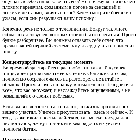
ощущать в себе сил выключить его? Но почему вы позволяете
плохим передачам, созданным в погоне за сенсацией и
легкими деньгами, влиять на вас? Зачем смотрите боевики и
ужасы, если они разрушают вашу психику?
Конечно, речь не только о телевидении. Вокруг так много
соблазнов и ловушек, которых стоило бы остерегаться! Просто
будьте разборчивее. Вы должны отдавать себе отчет, что
вредит вашей нервной системе, уму и сердцу, а что приносит
пользу.
Концентрируйтесь на текущем моменте
Во время обеда старайтесь распробовать каждый кусочек
пищи, а не проглатывайте ее в спешке. Общаясь с другом,
полностью сосредоточьтесь на разговоре, а не витайте в
облаках. Прогуливаясь по парку, внимательно наблюдайте за
всем, что вас окружает, и наслаждайтесь ощущениями, а не
размышляйте о своих проблемах.
Если вы все делаете на автопилоте, то жизнь проходит без
вашего участия. Учитесь присутствовать «здесь и сейчас». И
тогда даже такие простые действия, как мытье посуды или
чистка зубов, начнут приносить вам радость и чувство
полноты бытия.
Практикуйте бесцельность