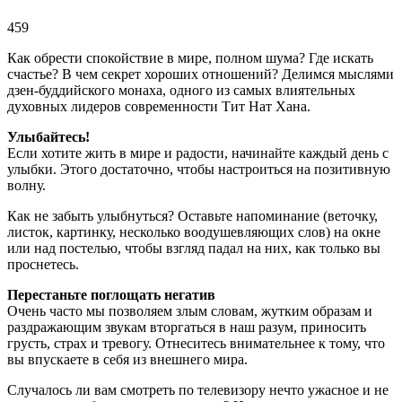
459
Как обрести спокойствие в мире, полном шума? Где искать
счастье? В чем секрет хороших отношений? Делимся мыслями
дзен-буддийского монаха, одного из самых влиятельных
духовных лидеров современности Тит Нат Хана.
Улыбайтесь!
Если хотите жить в мире и радости, начинайте каждый день с
улыбки. Этого достаточно, чтобы настроиться на позитивную
волну.
Как не забыть улыбнуться? Оставьте напоминание (веточку,
листок, картинку, несколько воодушевляющих слов) на окне
или над постелью, чтобы взгляд падал на них, как только вы
проснетесь.
Перестаньте поглощать негатив
Очень часто мы позволяем злым словам, жутким образам и
раздражающим звукам вторгаться в наш разум, приносить
грусть, страх и тревогу. Отнеситесь внимательнее к тому, что
вы впускаете в себя из внешнего мира.
Случалось ли вам смотреть по телевизору нечто ужасное и не