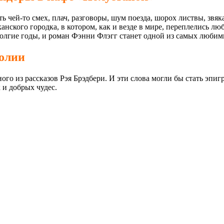
ть чей-то смех, плач, разговоры, шум поезда, шорох листвы, зв
анского городка, в котором, как и везде в мире, переплелись лю
 долгие годы, и роман Фэнни Флэгг станет одной из самых любим
холии
дного из рассказов Рэя Брэдбери. И эти слова могли бы стать эпи
 и добрых чудес.