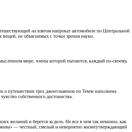
утешествующий на взятом напрокат автомобиле по Центральной
 вещей, не объяснимых с точки зрения науки.
мысленном мире, члены которой пытаются, каждый по-своему,
ть о путешествии трех джентльменов по Темзе наполнена
чувство собственного достоинства.
оих желаний и берется за дело. Не все в нем так невинно, как
ка я жива» — честный, смелый и невероятно жизнеутверждающий