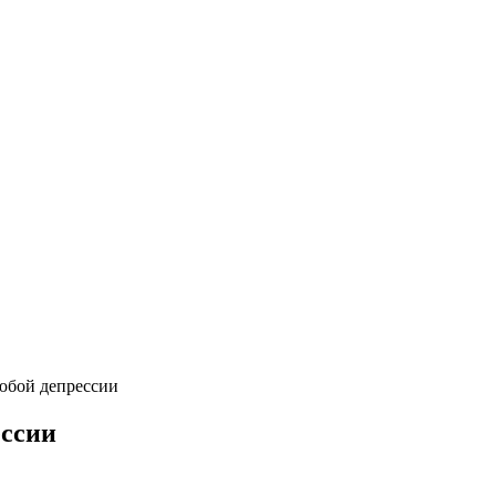
любой депрессии
ессии