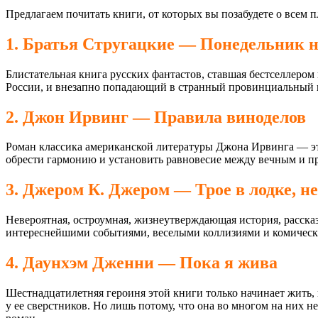
Предлагаем почитать книги, от которых вы позабудете о всем п
1. Братья Стругацкие — Понедельник н
Блистательная книга русских фантастов, ставшая бестселлер
России, и внезапно попадающий в странный провинциальный го
2. Джон Ирвинг — Правила виноделов
Роман классика американской литературы Джона Ирвинга — это
обрести гармонию и установить равновесие между вечным и п
3. Джером К. Джером — Трое в лодке, н
Невероятная, остроумная, жизнеутверждающая история, расск
интереснейшими событиями, веселыми коллизиями и комическим
4. Даунхэм Дженни — Пока я жива
Шестнадцатилетняя героиня этой книги только начинает жить, и
у ее сверстников. Но лишь потому, что она во многом на них 