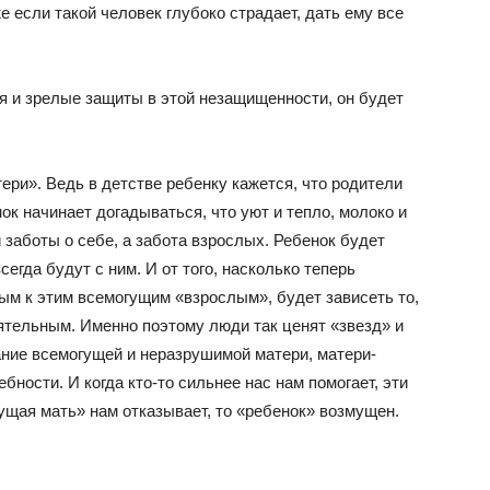
 если такой человек глубоко страдает, дать ему все
я и зрелые защиты в этой незащищенности, он будет
ри». Ведь в детстве ребенку кажется, что родители
нок начинает догадываться, что уют и тепло, молоко и
 заботы о себе, а забота взрослых. Ребенок будет
всегда будут с ним. И от того, насколько теперь
м к этим всемогущим «взрослым», будет зависеть то,
ятельным. Именно поэтому люди так ценят «звезд» и
ание всемогущей и неразрушимой матери, матери-
бности. И когда кто-то сильнее нас нам помогает, эти
ущая мать» нам отказывает, то «ребенок» возмущен.