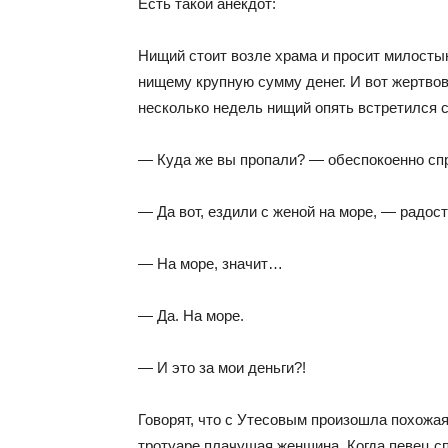
Есть такой анекдот:
Нищий стоит возле храма и просит милосты
нищему крупную сумму денег. И вот жертвов
несколько недель нищий опять встретился 
— Куда же вы пропали? — обеспокоенно сп
— Да вот, ездили с женой на море, — радос
— На море, значит…
— Да. На море.
— И это за мои деньги?!
Говорят, что с Утесовым произошла похожая
тротуаре плачущая женщина. Когда певец сп