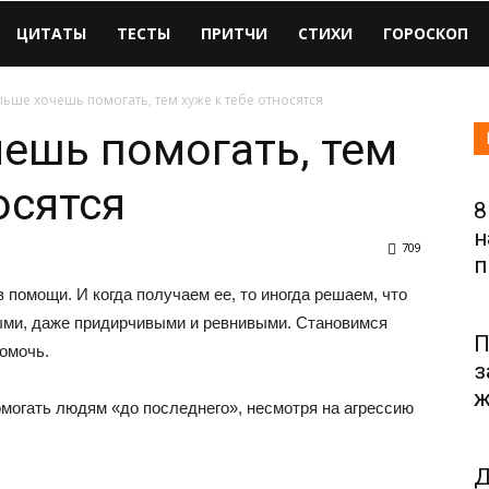
ЦИТАТЫ
ТЕСТЫ
ПРИТЧИ
СТИХИ
ГОРОСКОП
ьше хочешь помогать, тем хуже к тебе относятся
ешь помогать, тем
осятся
8
н
709
п
помощи. И когда получаем ее, то иногда решаем, что
ми, даже придирчивыми и ревнивыми. Становимся
П
омочь.
з
ж
омогать людям «до последнего», несмотря на агрессию
Д