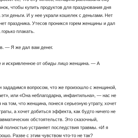
ынок, чтобы купить продуктов для празднования дня
эти деньги. И у нее украли кошелек с деньгами. Нет
, нет праздника. Утесов проникся горем женщины и дал
горько плакать.
. — Я же дал вам денег.
е и искривленное от обиды лицо женщина. — А
и зададимся вопросом, что же произошло с женщиной,
ает», или «Она неблагодарна, инфантильна», — нас не
 на том, что женщина, понеся серьезную утрату, хочет
раты, а хочет добиться эффекта, как будто ничего не
авматических обстоятельств. Это сказочный,
й полностью устраняет последствия травмы. «И я
ошо. Разве с этим чувством что-то не так?