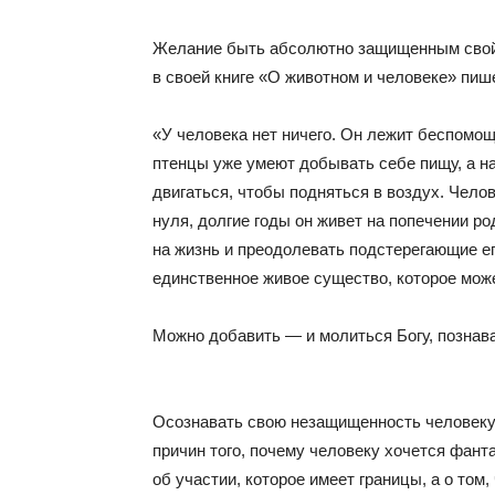
Желание быть абсолютно защищенным свой
в своей книге «О животном и человеке» пиш
«У человека нет ничего. Он лежит беспомощ
птенцы уже умеют добывать себе пищу, а на
двигаться, чтобы подняться в воздух. Чело
нуля, долгие годы он живет на попечении р
на жизнь и преодолевать подстерегающие ег
единственное живое существо, которое може
Можно добавить — и молиться Богу, познава
Осознавать свою незащищенность человеку 
причин того, почему человеку хочется фант
об участии, которое имеет границы, а о том