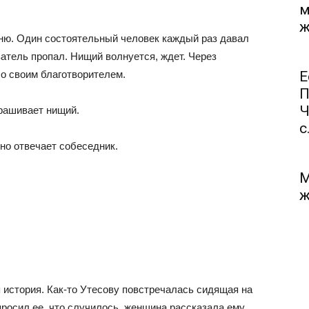
м
ж
ню. Один состоятельный человек каждый раз давал
атель пропал. Нищий волнуется, ждет. Через
со своим благотворителем.
Е
П
Ч
рашивает нищий.
с.
тно отвечает собеседник.
М
ж
 история. Как-то Утесову повстречалась сидящая на
росил ее, что случилось, женщина рассказала ему