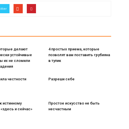
itter
которые делают
4 простых приема, которые
чески устойчивые
позволят вам поставить грубияна
ы их не сломили
в тупик
падения
ила честности
Разреши себе
 к истинному
Простое искусство не быть
«здесь и сейчас»
несчастным