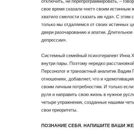
отключить, ни перепрограммировать, – говори
свое время сказали «нет» своим истинным ж
хватило смелости сказать им «да». С этим 
только мы отдаляемся от своих истинных ц
двери разочарованию и апатии. Длительное 
депрессии».
Системный семейный психотерапевт Инна Ха
внутри пары. Поэтому нередко расстановко
Персонолог и транзактный аналитик Вадим 
отношениях, добавляет, что и «демотивация
своим личным потребностям. И только если
руля и направить свою жизнь в нужное русл
четыре упражнения, созданные нашими четы
свои приоритеты.
ПОЗНАНИЕ СЕБЯ. НАПИШИТЕ ВАШИ Ж