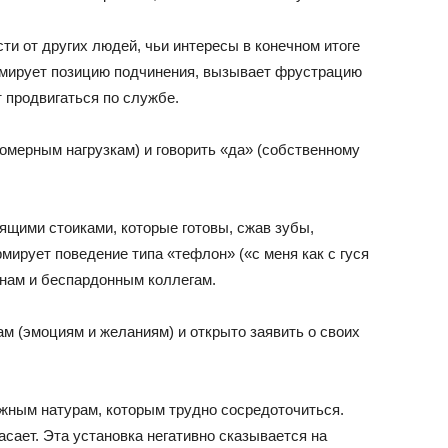
ти от других людей, чьи интересы в конечном итоге
мирует позицию подчинения, вызывает фрустрацию
т продвигаться по службе.
померным нагрузкам) и говорить «да» (собственному
ящими стоиками, которые готовы, сжав зубы,
мирует поведение типа «тефлон» («с меня как с гуся
анам и беспардонным коллегам.
м (эмоциям и желаниям) и открыто заявить о своих
ожным натурам, которым трудно сосредоточиться.
асает. Эта установка негативно сказывается на