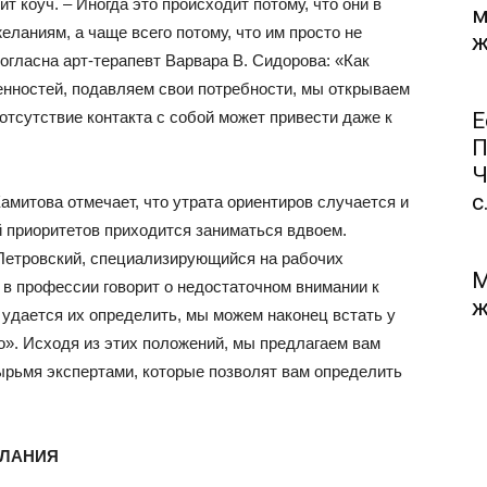
т коуч. – Иногда это происходит потому, что они в
м
еланиям, а чаще всего потому, что им просто не
ж
согласна арт-терапевт Варвара В. Сидорова: «Как
енностей, подавляем свои потребности, мы открываем
отсутствие контакта с собой может привести даже к
Е
П
Ч
с.
митова отмечает, что утрата ориентиров случается и
й приоритетов приходится заниматься вдвоем.
Петровский, специализирующийся на рабочих
М
 в профессии говорит о недостаточном внимании к
ж
 удается их определить, мы можем наконец встать у
о». Исходя из этих положений, мы предлагаем вам
рьмя экспертами, которые позволят вам определить
ЕЛАНИЯ