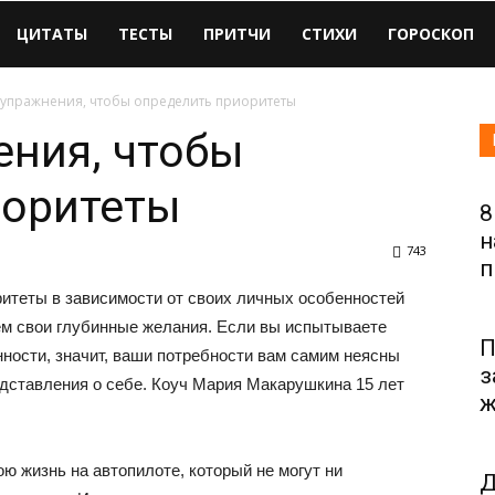
ЦИТАТЫ
ТЕСТЫ
ПРИТЧИ
СТИХИ
ГОРОСКОП
 упражнения, чтобы определить приоритеты
ния, чтобы
иоритеты
8
н
743
п
ритеты в зависимости от своих личных особенностей
уем свои глубинные желания. Если вы испытываете
П
ности, значит, ваши потребности вам самим неясны
з
дставления о себе. Коуч Мария Макарушкина 15 лет
ж
 жизнь на автопилоте, который не могут ни
Д