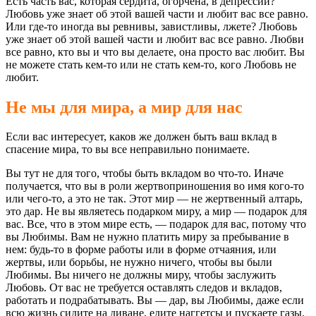
Есть часть вас, которая сердита, огорчена, в депрессии?
Любовь уже знает об этой вашей части и любит вас все равно.
Или где-то иногда вы ревнивы, завистливы, лжете? Любовь
уже знает об этой вашей части и любит вас все равно. Любви
все равно, кто вы и что вы делаете, она просто вас любит. Вы
не можете стать кем-то или не стать кем-то, кого Любовь не
любит.
Не мы для мира, а мир для нас
Если вас интересует, каков же должен быть ваш вклад в
спасение мира, то вы все неправильно понимаете.
Вы тут не для того, чтобы быть вкладом во что-то. Иначе
получается, что вы в роли жертвоприношения во имя кого-то
или чего-то, а это не так. Этот мир — не жертвенный алтарь,
это дар. Не вы являетесь подарком миру, а мир — подарок для
вас. Все, что в этом мире есть, — подарок для вас, потому что
вы Любимы. Вам не нужно платить миру за пребывание в
нем: будь-то в форме работы или в форме отчаяния, или
жертвы, или борьбы, не нужно ничего, чтобы вы были
Любимы. Вы ничего не должны миру, чтобы заслужить
Любовь. От вас не требуется оставлять следов и вкладов,
работать и подрабатывать. Вы — дар, вы Любимы, даже если
всю жизнь сидите на диване, едите наггетсы и пускаете газы.