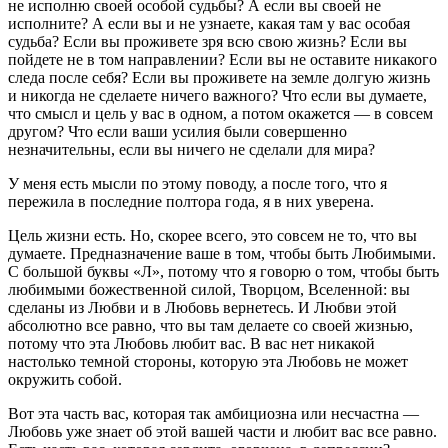
не исполню своей особой судьбы? А если вы своей не
исполните? А если вы и не узнаете, какая там у вас особая
судьба? Если вы проживете зря всю свою жизнь? Если вы
пойдете не в том направлении? Если вы не оставите никакого
следа после себя? Если вы проживете на земле долгую жизнь
и никогда не сделаете ничего важного? Что если вы думаете,
что смысл и цель у вас в одном, а потом окажется — в совсем
другом? Что если ваши усилия были совершенно
незначительны, если вы ничего не сделали для мира?
У меня есть мысли по этому поводу, а после того, что я
пережила в последние полтора года, я в них уверена.
Цель жизни есть. Но, скорее всего, это совсем не то, что вы
думаете. Предназначение ваше в том, чтобы быть Любимыми.
С большой буквы «Л», потому что я говорю о том, чтобы быть
любимыми божественной силой, Творцом, Вселенной: вы
сделаны из Любви и в Любовь вернетесь. И Любви этой
абсолютно все равно, что вы там делаете со своей жизнью,
потому что эта Любовь любит вас. В вас нет никакой
настолько темной стороны, которую эта Любовь не может
окружить собой.
Вот эта часть вас, которая так амбициозна или несчастна —
Любовь уже знает об этой вашей части и любит вас все равно.