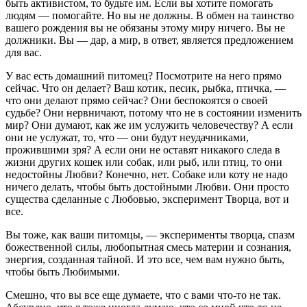
быть активистом, то будьте им. Если вы хотите помогать
людям — помогайте. Но вы не должны. В обмен на таинство
вашего рождения вы не обязаны этому миру ничего. Вы не
должники. Вы — дар, а мир, в ответ, является предложением
для вас.
У вас есть домашний питомец? Посмотрите на него прямо
сейчас. Что он делает? Ваш котик, песик, рыбка, птичка, —
что они делают прямо сейчас? Они беспокоятся о своей
судьбе? Они нервничают, потому что не в состоянии изменить
мир? Они думают, как же им услужить человечеству? А если
они не услужат, то, что — они будут неудачниками,
прожившими зря? А если они не оставят никакого следа в
жизни других кошек или собак, или рыб, или птиц, то они
недостойны Любви? Конечно, нет. Собаке или коту не надо
ничего делать, чтобы быть достойными Любви. Они просто
существа сделанные с Любовью, эксперимент Творца, вот и
все.
Вы тоже, как ваши питомцы, — эксперименты творца, спазм
божественной силы, любопытная смесь материи и сознания,
энергия, созданная тайной. И это все, чем вам нужно быть,
чтобы быть Любимыми.
Смешно, что вы все еще думаете, что с вами что-то не так.