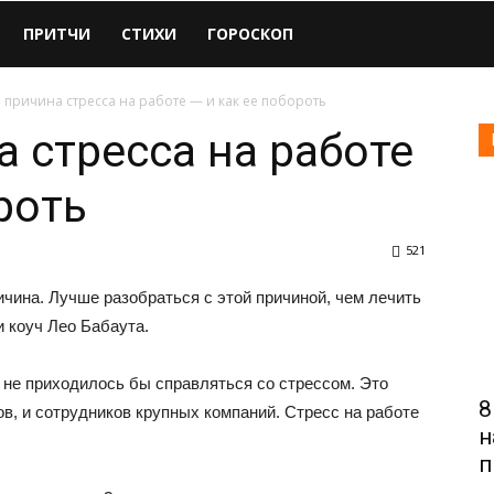
ПРИТЧИ
СТИХИ
ГОРОСКОП
 причина стресса на работе — и как ее побороть
а стресса на работе
роть
521
ичина. Лучше разобраться с этой причиной, чем лечить
 коуч Лео Бабаута.
 не приходилось бы справляться со стрессом. Это
8
в, и сотрудников крупных компаний. Стресс на работе
н
п