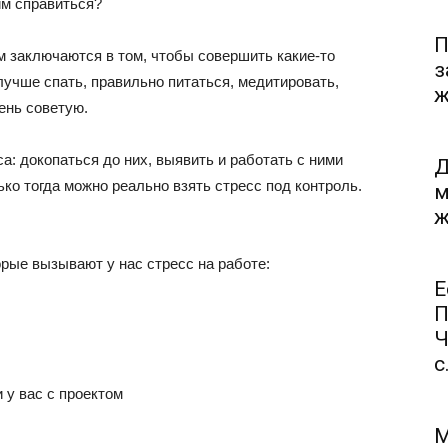
ним справиться?
П
м заключаются в том, чтобы совершить какие-то
з
лучше спать, правильно питаться, медитировать,
ж
чень советую.
: докопаться до них, выявить и работать с ними
Д
ько тогда можно реально взять стресс под контроль.
м
ж
рые вызывают у нас стресс на работе:
Е
П
Ч
с.
 у вас с проектом
М