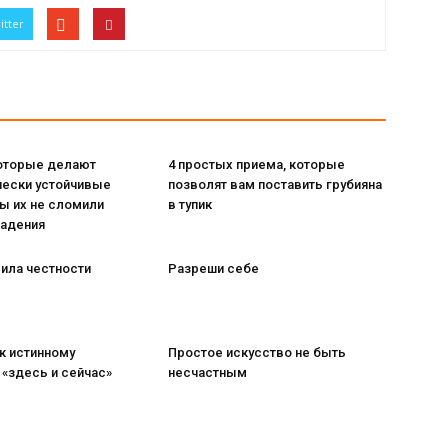
itter
которые делают
4 простых приема, которые
чески устойчивые
позволят вам поставить грубияна
ы их не сломили
в тупик
падения
ила честности
Разреши себе
 к истинному
Простое искусство не быть
«здесь и сейчас»
несчастным