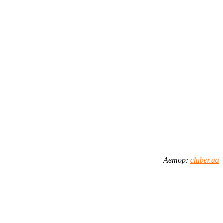
Автор:
cluber.ua