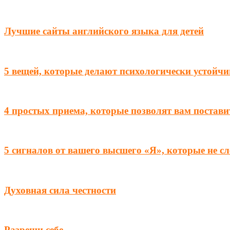
Лучшие сайты английского языка для детей
5 вещей, которые делают психологически устойчи
4 простых приема, которые позволят вам постави
5 сигналов от вашего высшего «Я», которые не с
Духовная сила честности
Разреши себе