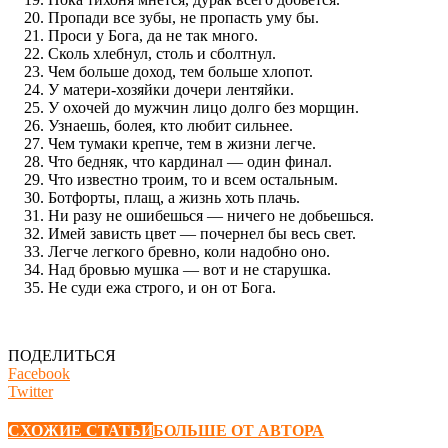
Пропади все зубы, не пропасть уму бы.
Проси у Бога, да не так много.
Сколь хлебнул, столь и сболтнул.
Чем больше доход, тем больше хлопот.
У матери-хозяйки дочери лентяйки.
У охочей до мужчин лицо долго без морщин.
Узнаешь, болея, кто любит сильнее.
Чем тумаки крепче, тем в жизни легче.
Что бедняк, что кардинал — один финал.
Что известно троим, то и всем остальным.
Ботфорты, плащ, а жизнь хоть плачь.
Ни разу не ошибешься — ничего не добьешься.
Имей зависть цвет — почернел бы весь свет.
Легче легкого бревно, коли надобно оно.
Над бровью мушка — вот и не старушка.
Не суди ежа строго, и он от Бога.
ПОДЕЛИТЬСЯ
Facebook
Twitter
СХОЖИЕ СТАТЬИ
БОЛЬШЕ ОТ АВТОРА