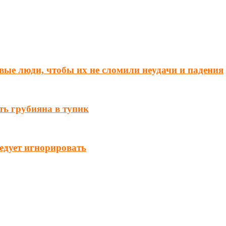
вые люди, чтобы их не сломили неудачи и падения
ть грубияна в тупик
ледует игнорировать