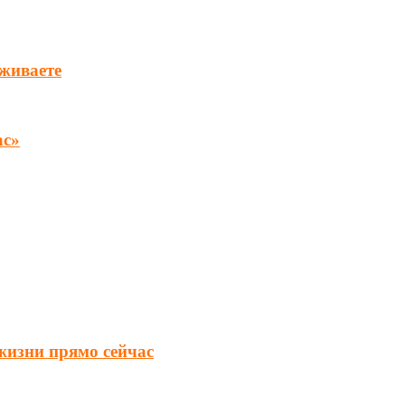
уживаете
ас»
 жизни прямо сейчас