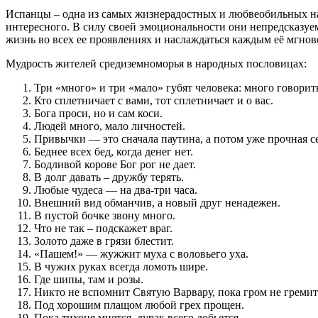
Испанцы – одна из самых жизнерадостных и любвеобильных наци
интересного. В силу своей эмоциональности они непредсказуем
жизнь во всех ее проявлениях и наслаждаться каждым её мгнов
Мудрость жителей средиземноморья в народных пословицах:
Три «много» и три «мало» губят человека: много говорить
Кто сплетничает с вами, тот сплетничает и о вас.
Бога проси, но и сам коси.
Людей много, мало личностей.
Привычки — это сначала паутина, а потом уже прочная се
Беднее всех бед, когда денег нет.
Бодливой корове Бог рог не дает.
В долг давать – дружбу терять.
Любые чудеса — на два-три часа.
Внешний вид обманчив, а новый друг ненадежен.
В пустой бочке звону много.
Что не так – подскажет враг.
Золото даже в грязи блестит.
«Пашем!» — жужжит муха с воловьего уха.
В чужих руках всегда ломоть шире.
Где шипы, там и розы.
Никто не вспомнит Святую Варвару, пока гром не гремит
Под хорошим плащом любой грех прощен.
Пока тихоня мнется, дурак всего добьется.