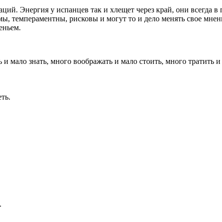
й. Энергия у испанцев так и хлещет через край, они всегда в п
ы, темпераментны, рисковы и могут то и дело менять свое мнени
еньем.
 и мало знать, много воображать и мало стоить, много тратить и
ть.
.