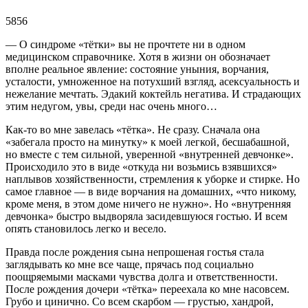
5856
— О синдроме «тётки» вы не прочтете ни в одном
медицинском справочнике. Хотя в жизни он обозначает
вполне реальное явление: состояние уныния, ворчания,
усталости, умноженное на потухший взгляд, асексуальность и
нежелание мечтать. Эдакий коктейль негатива. И страдающих
этим недугом, увы, среди нас очень много…
Как-то во мне завелась «тётка». Не сразу. Сначала она
«забегала просто на минутку» к моей легкой, бесшабашной,
но вместе с тем сильной, уверенной «внутренней девчонке».
Происходило это в виде «откуда ни возьмись взявшихся»
наплывов хозяйственности, стремления к уборке и стирке. Но
самое главное — в виде ворчания на домашних, «что никому,
кроме меня, в этом доме ничего не нужно». Но «внутренняя
девчонка» быстро выдворяла засидевшуюся гостью. И всем
опять становилось легко и весело.
Правда после рождения сына непрошеная гостья стала
заглядывать ко мне все чаще, прячась под социально
поощряемыми масками чувства долга и ответственности.
После рождения дочери «тётка» переехала ко мне насовсем.
Грубо и цинично. Со всем скарбом — грустью, хандрой,