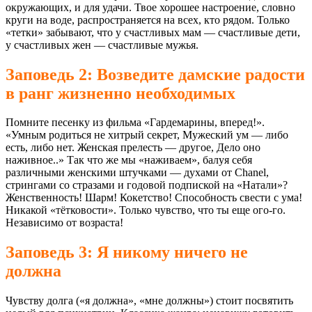
окружающих, и для удачи. Твое хорошее настроение, словно
круги на воде, распространяется на всех, кто рядом. Только
«тетки» забывают, что у счастливых мам — счастливые дети,
у счастливых жен — счастливые мужья.
Заповедь 2: Возведите дамские радости
в ранг жизненно необходимых
Помните песенку из фильма «Гардемарины, вперед!».
«Умным родиться не хитрый секрет, Мужеский ум — либо
есть, либо нет. Женская прелесть — другое, Дело оно
наживное..» Так что же мы «наживаем», балуя себя
различными женскими штучками — духами от Chanel,
стрингами со стразами и годовой подпиской на «Натали»?
Женственность! Шарм! Кокетство! Способность свести с ума!
Никакой «тётковости». Только чувство, что ты еще ого-го.
Независимо от возраста!
Заповедь 3: Я никому ничего не
должна
Чувству долга («я должна», «мне должны») стоит посвятить