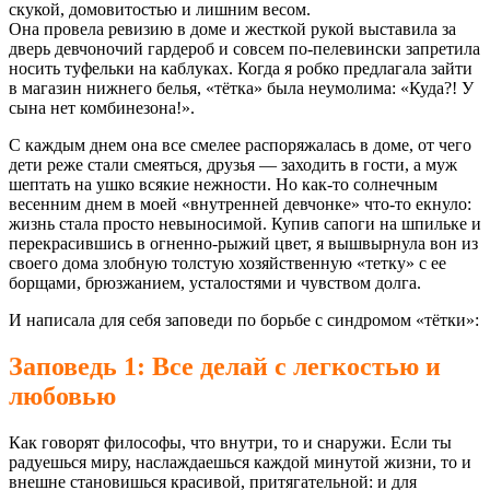
скукой, домовитостью и лишним весом.
Она провела ревизию в доме и жесткой рукой выставила за
дверь девчоночий гардероб и совсем по-пелевински запретила
носить туфельки на каблуках. Когда я робко предлагала зайти
в магазин нижнего белья, «тётка» была неумолима: «Куда?! У
сына нет комбинезона!».
С каждым днем она все смелее распоряжалась в доме, от чего
дети реже стали смеяться, друзья — заходить в гости, а муж
шептать на ушко всякие нежности. Но как-то солнечным
весенним днем в моей «внутренней девчонке» что-то екнуло:
жизнь стала просто невыносимой. Купив сапоги на шпильке и
перекрасившись в огненно-рыжий цвет, я вышвырнула вон из
своего дома злобную толстую хозяйственную «тетку» с ее
борщами, брюзжанием, усталостями и чувством долга.
И написала для себя заповеди по борьбе с синдромом «тётки»:
Заповедь 1: Все делай с легкостью и
любовью
Как говорят философы, что внутри, то и снаружи. Если ты
радуешься миру, наслаждаешься каждой минутой жизни, то и
внешне становишься красивой, притягательной: и для