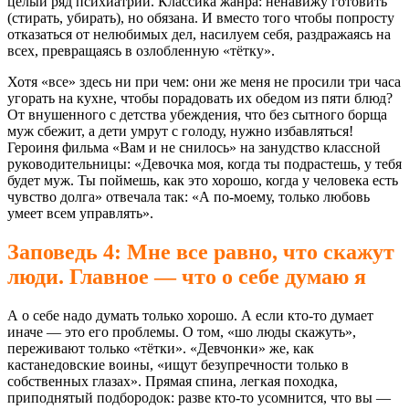
целый ряд психиатрии. Классика жанра: ненавижу готовить
(стирать, убирать), но обязана. И вместо того чтобы попросту
отказаться от нелюбимых дел, насилуем себя, раздражаясь на
всех, превращаясь в озлобленную «тётку».
Хотя «все» здесь ни при чем: они же меня не просили три часа
угорать на кухне, чтобы порадовать их обедом из пяти блюд?
От внушенного с детства убеждения, что без сытного борща
муж сбежит, а дети умрут с голоду, нужно избавляться!
Героиня фильма «Вам и не снилось» на занудство классной
руководительницы: «Девочка моя, когда ты подрастешь, у тебя
будет муж. Ты поймешь, как это хорошо, когда у человека есть
чувство долга» отвечала так: «А по-моему, только любовь
умеет всем управлять».
Заповедь 4: Мне все равно, что скажут
люди. Главное — что о себе думаю я
А о себе надо думать только хорошо. А если кто-то думает
иначе — это его проблемы. О том, «шо люды скажуть»,
переживают только «тётки». «Девчонки» же, как
кастанедовские воины, «ищут безупречности только в
собственных глазах». Прямая спина, легкая походка,
приподнятый подбородок: разве кто-то усомнится, что вы —