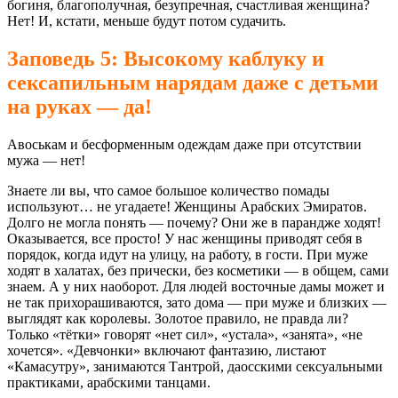
богиня, благополучная, безупречная, счастливая женщина?
Нет! И, кстати, меньше будут потом судачить.
Заповедь 5: Высокому каблуку и
сексапильным нарядам даже с детьми
на руках — да!
Авоськам и бесформенным одеждам даже при отсутствии
мужа — нет!
Знаете ли вы, что самое большое количество помады
используют… не угадаете! Женщины Арабских Эмиратов.
Долго не могла понять — почему? Они же в парандже ходят!
Оказывается, все просто! У нас женщины приводят себя в
порядок, когда идут на улицу, на работу, в гости. При муже
ходят в халатах, без прически, без косметики — в общем, сами
знаем. А у них наоборот. Для людей восточные дамы может и
не так прихорашиваются, зато дома — при муже и близких —
выглядят как королевы. Золотое правило, не правда ли?
Только «тётки» говорят «нет сил», «устала», «занята», «не
хочется». «Девчонки» включают фантазию, листают
«Камасутру», занимаются Тантрой, даосскими сексуальными
практиками, арабскими танцами.