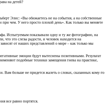
рава на детей?
льберт Элис: «Вы обижаетесь не на события, а на собственные
ни при чем. У него просто плохой день». Как только вы меняете
афа. Испытуемым показывали одну и ту же фотографию, на
, что это слезы радости, и человек находится на
зависят от наших представлений о мире – как только мы
и негативные эмоции будут вытеснены позитивными. Результат
 применяют подобные техники замещения гнева на практике,
вии. Вам больше не придется жалеть о словах, сказанных кому-то
ия все равно портятся.