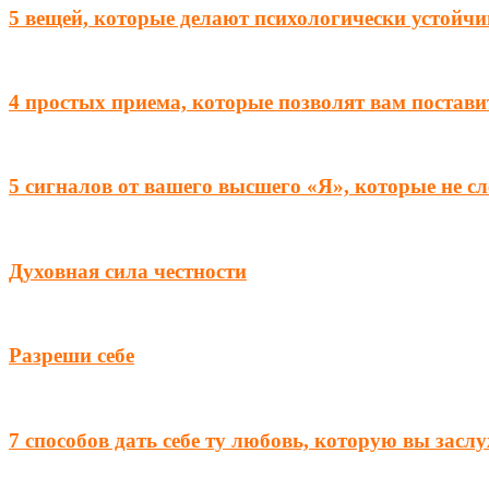
5 вещей, которые делают психологически устойчи
4 простых приема, которые позволят вам постави
5 сигналов от вашего высшего «Я», которые не с
Духовная сила честности
Разреши себе
7 способов дать себе ту любовь, которую вы засл