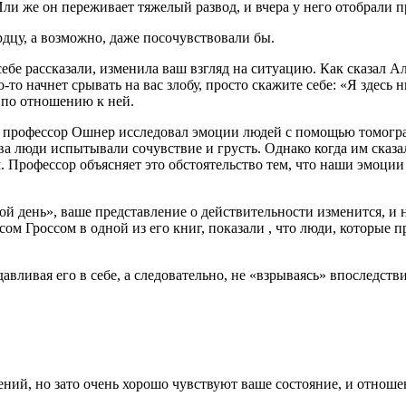
 Или же он переживает тяжелый развод, и вчера у него отобрали п
ердцу, а возможно, даже посочувствовали бы.
ебе рассказали, изменила ваш взгляд на ситуацию. Как сказал А
то начнет срывать на вас злобу, просто скажите себе: «Я здесь 
 по отношению к ней.
: профессор Ошнер исследовал эмоции людей с помощью томогр
 люди испытывали сочувствие и грусть. Однако когда им сказали
Профессор объясняет это обстоятельство тем, что наши эмоции 
охой день», ваше представление о действительности изменится, 
сом Гроссом в одной из его книг, показали , что люди, которые
адавливая его в себе, а следовательно, не «взрываясь» впоследст
ний, но зато очень хорошо чувствуют ваше состояние, и отношен