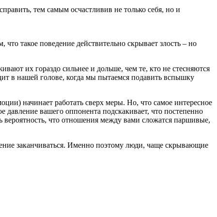
справить, тем самым осчастливив не только себя, но и
м, что такое поведение действительно скрывает злость – но
ают их гораздо сильнее и дольше, чем те, кто не стесняются
одит в нашей голове, когда мы пытаемся подавить вспышку
ции) начинает работать сверх меры. Но, что самое интересное
ное давление вашего оппонента подскакивает, что постепенно
ь вероятность, что отношения между вами сложатся паршивые,
вение заканчиваться. Именно поэтому люди, чаще скрывающие