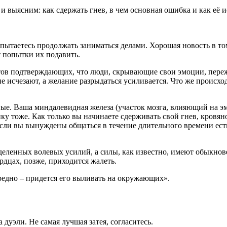
и выясним: как сдержать гнев, в чем основная ошибка и как её и
и пытаетесь продолжать заниматься делами. Хорошая новость в то
 попытки их подавить.
в подтверждающих, что люди, скрывающие свои эмоции, пережив
не исчезают, а желание разрыдаться усиливается. Что же происх
е. Ваша миндалевидная железа (участок мозга, влияющий на эмо
ику тоже. Как только вы начинаете сдерживать свой гнев, кровя
сли вы вынуждены общаться в течение длительного времени ест
деленных волевых усилий, а силы, как известно, имеют обыкно
рдцах, позже, приходится жалеть.
 вредно – придется его выливать на окружающих».
а дуэли. Не самая лучшая затея, согласитесь.