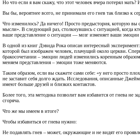
Но что если я вам скажу, что этот человек вчера потерял мать?
Вы бы, вероятнее всего, не принимали его гнев так близко к с
Что изменилось? Да ничего! Просто предыстория, которую вы с
мысли». В следующий раз, столкнувшись с ситуацией, когда кто-
ваше представление о ситуации — мозг изменяет ваши эмоции
В одной из книг Дэвида Рока описан интересный эксперимент
которой был изображен человек, плачущий около церкви. Сперва
бракосочетании – эмоции людей изменились коренным образом. 
меняем представления – эмоции тоже меняются.
Таким образом, если вы скажете сами себе: «у него просто пл
не заставит себя долго ждать. Исследования, описанные Джейм
имеют больше друзей и близких контактов.
Более того, эта методика позволит вам избавится от гнева не з
сгоряча.
Что же мы имеем в итоге?
Чтобы избавиться от гнева нужно:
Не подавлять гнев – может, окружающие и не видят его проявле