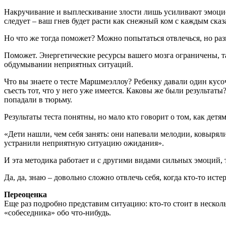
Накручивание и выплескивание злости лишь усиливают эмоцион
следует – ваш гнев будет расти как снежный ком с каждым ска
Но что же тогда поможет? Можно попытаться отвлечься, но раз
Поможет. Энергетические ресурсы вашего мозга ограничены, та
обдумывании неприятных ситуаций.
Что вы знаете о тесте Маршмеэллоу? Ребенку давали один кусоч
съесть тот, что у него уже имеется. Каковы же были результаты?
попадали в тюрьму.
Результаты теста понятны, но мало кто говорит о том, как детя
«Дети нашли, чем себя занять: они напевали мелодии, ковыряли
устранили неприятную ситуацию ожидания».
И эта методика работает и с другими видами сильных эмоций, т
Да, да, знаю – довольно сложно отвлечь себя, когда кто-то ист
Переоценка
Еще раз подробно представим ситуацию: кто-то стоит в несколь
«собеседника» обо что-нибудь.