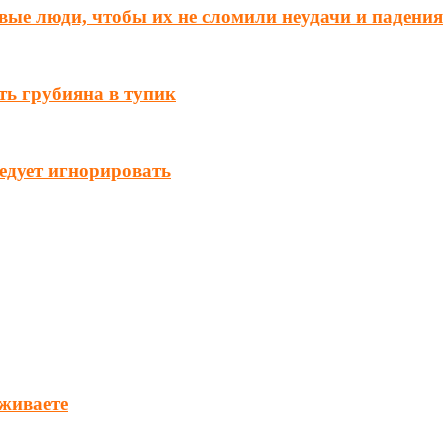
вые люди, чтобы их не сломили неудачи и падения
ть грубияна в тупик
ледует игнорировать
уживаете