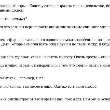
альный взрыв. Конструктивно выразить свое недовольство, без
занным словом.
ве это поможет?
к что если вы переключаете внимание на что-то еще, мозг уже 
ек зефира и оставляли его одного в комнате, пообещав в конце в
 Дети, которые смогли взять себя в руки и не съели зефир, в буд
м удалось удержать себя и не съесть конфету. Очень просто – он
сь в ушах, играли с пальцами или с тем, что смогли найти в ко
аких как, например, гнев.
ерично кричит вам прямо в лицо. Однако есть один способ.
ких сантиметрах от вас и орет на вас, почем зря. Вам очень хоч