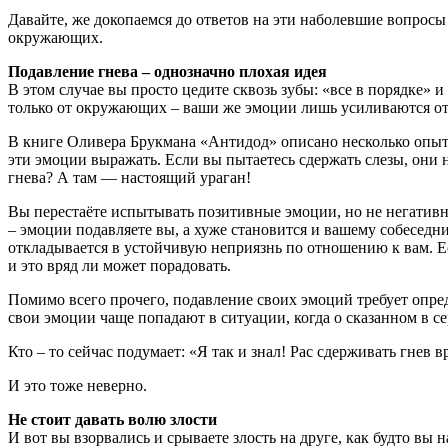
Давайте, же докопаемся до ответов на эти наболевшие вопросы 
окружающих.
Подавление гнева – однозначно плохая идея
В этом случае вы просто цедите сквозь зубы: «все в порядке» 
только от окружающих – ваши же эмоции лишь усиливаются от
В книге Оливера Брукмана «Антидод» описано несколько опыто
эти эмоции выражать. Если вы пытаетесь сдержать слезы, они 
гнева? А там — настоящий ураган!
Вы перестаёте испытывать позитивные эмоции, но не негативны
– эмоции подавляете вы, а хуже становится и вашему собеседн
откладывается в устойчивую неприязнь по отношению к вам. Е
и это вряд ли может порадовать.
Помимо всего прочего, подавление своих эмоций требует опре
свои эмоции чаще попадают в ситуации, когда о сказанном в се
Кто – то сейчас подумает: «Я так и знал! Рас сдерживать гнев
И это тоже неверно.
Не стоит давать волю злости
И вот вы взорвались и срываете злость на друге, как будто вы н