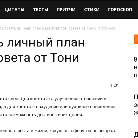
ЦИТАТЫ
ТЕСТЫ
ПРИТЧИ
СТИХИ
ГОРОСКОП
работать личный план развития: три совета от Тони Роббинса
ь личный план
овета от Тони
8
н
п
531
П
-то свое. Для кого-то это улучшение отношений в
з
, а для кого-то – похудение или духовное обновление.
ж
 это возможность достичь твоих целей.
ешного роста в жизни, какую бы сферу ты не выбрал.
Д