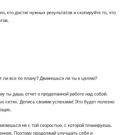
го, кто достиг нужных результатов и скопируйте то, что
атов.
т ли все по плану? Движешься ли ты к целям?
ому ты дашь отчет о проделанной работе над собой.
ых сетях. Делись своими успехами! Это будет полезно
ающих.
вигаешься не с той скоростью, с которой планируешь.
епенное. Поэтому продолжай улучшать себя и