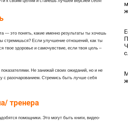
ти к своим целям и станешь лучшей версией себя!
м
ж
ь
Е
та — это понять, какие именно результаты ты хочешь
П
 ты стремишься? Если улучшение отношений, как ты
Ч
я твое здоровье и самочувствие, если твоя цель –
с.
показателями. Не занижай своих ожиданий, но и не
М
ку с разочарованием. Стремись быть лучше себя
ж
а/ тренера
адобятся помощники. Это могут быть книги, видео-