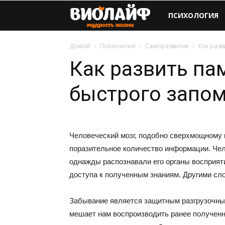
Виолайф
ПСИХОЛОГИЯ
Домой
Психология
Саморазвитие
Как раз
Как развить па
быстрого запо
Человеческий мозг, подобно сверхмощному 
поразительное количество информации. Чел
однажды распознавали его органы восприяти
доступа к полученным знаниям. Другими сл
Забывание является защитным разгрузочным
мешает нам воспроизводить ранее полученн