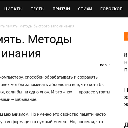
ЦИТАТЫ
ТЕСТЫ
ПРИТЧИ
СТИХИ
ГОРОСКОП
вить память. Методы быстрого запоминания
мять. Методы
минания
8
н
595
п
компьютеру, способен обрабатывать и сохранять
овек мог бы запоминать абсолютно все, что хотя бы
П
я, если бы ни одно «но». И это «но» — процесс утраты
з
овами – забывание.
ж
 механизмом. Но именно это свойство памяти часто
ую информацию в нужный момент. Но, понимая, что
Д