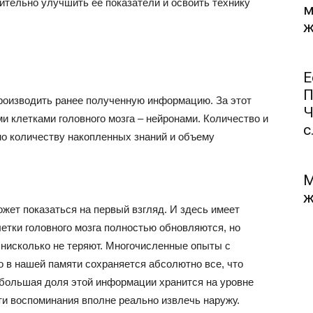
чительно улучшить ее показатели и освоить технику
м
ж
Е
П
производить ранее полученную информацию. За этот
Ч
 клетками головного мозга – нейронами. Количество и
с.
но количеству накопленных знаний и объему
М
ж
может показаться на первый взгляд. И здесь имеет
летки головного мозга полностью обновляются, но
 нисколько не теряют. Многочисленные опыты с
о в нашей памяти сохраняется абсолютно все, что
я большая доля этой информации хранится на уровне
ти воспоминания вполне реально извлечь наружу.