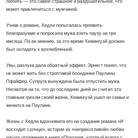
любить — это самое страшное и разрушительное, что
может приключиться с мужчиной.
Узнав о романе, Хедли попыталась проявить
благоразумие и попросила мужа взять паузу на три
месяца. По ее мнению, за это время Хемингуэй должен
был охладеть к возлюбленной.
Увы, разлука дала обратный эффект. Эрнест понял, что
не может жить без строптивой блондинки Паулины
Пфайфер. Супруга вынуждена была отпустить мужа.
Несмотря на то, что до последних дней он считал это
главным грехом своей жизни, Хемингуэй ушел из семьи и
женился на Паулине.
Жизнь с Хедли вдохновила его на создание романа «И
восходит солнце», история их «неприхотливой» любви
нашла отражение в книге «Праздник, который всегда с