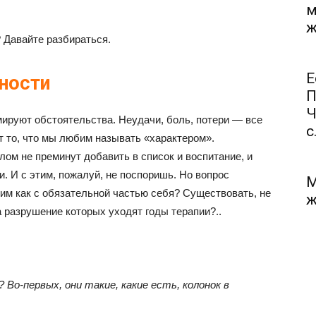
м
ж
 Давайте разбираться.
Е
ности
П
Ч
мируют обстоятельства. Неудачи, боль, потери — все
с.
т то, что мы любим называть «характером».
ом не преминут добавить в список и воспитание, и
и. И с этим, пожалуй, не поспоришь. Но вопрос
М
тим как с обязательной частью себя? Существовать, не
ж
 разрушение которых уходят годы терапии?..
о-первых, они такие, какие есть, колонок в