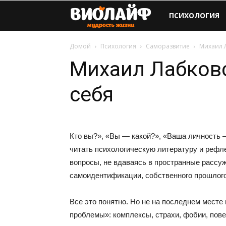
Виолайф
ПСИХОЛОГИЯ
Домой
Психология
Саморазвитие
Михаил Л
Михаил Лабковс
себя
Кто вы?», «Вы — какой?», «Ваша личность 
читать психологическую литературу и рефлек
вопросы, не вдаваясь в пространные рассуж
самоидентификации, собственного прошлог
Все это понятно. Но не на последнем месте
проблемы»: комплексы, страхи, фобии, пов