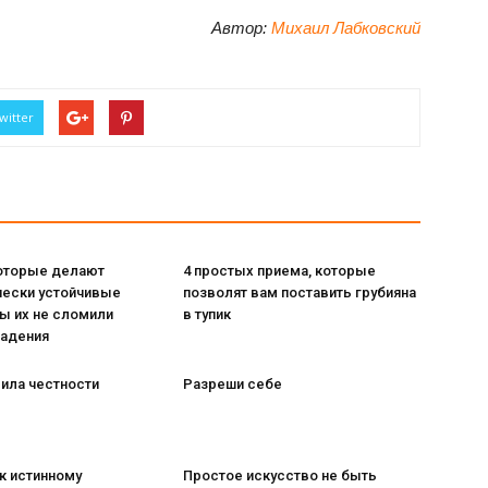
Автор:
Михаил Лабковский
witter
которые делают
4 простых приема, которые
чески устойчивые
позволят вам поставить грубияна
ы их не сломили
в тупик
падения
ила честности
Разреши себе
 к истинному
Простое искусство не быть