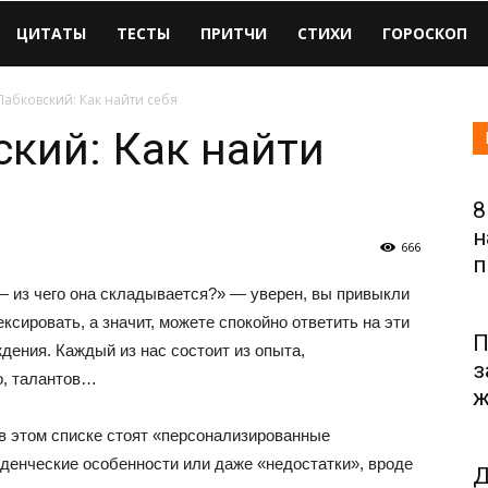
ЦИТАТЫ
ТЕСТЫ
ПРИТЧИ
СТИХИ
ГОРОСКОП
абковский: Как найти себя
кий: Как найти
8
н
666
п
— из чего она складывается?» — уверен, вы привыкли
сировать, а значит, можете спокойно ответить на эти
П
дения. Каждый из нас состоит из опыта,
з
о, талантов…
ж
 в этом списке стоят «персонализированные
еденческие особенности или даже «недостатки», вроде
Д