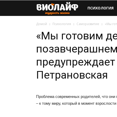
Виолайф
ПСИХОЛОГИЯ
Домой
Психология
Саморазвитие
«Мы го
«Мы готовим де
позавчерашнем
предупреждает
Петрановская
Проблема современных родителей, что они п
– к тому миру, который в момент взрослости