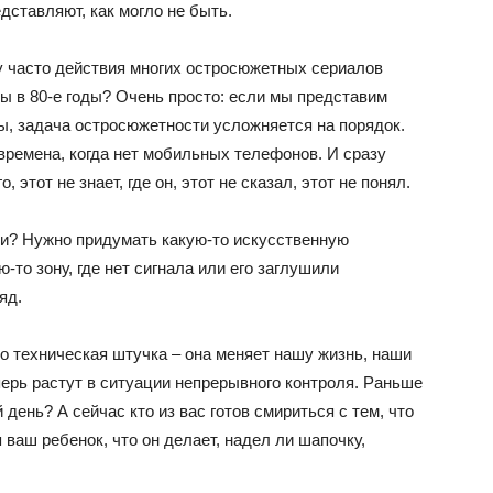
едставляют, как могло не быть.
му часто действия многих остросюжетных сериалов
бы в 80-е годы? Очень просто: если мы представим
ы, задача остросюжетности усложняется на порядок.
времена, когда нет мобильных телефонов. И сразу
, этот не знает, где он, этот не сказал, этот не понял.
ки? Нужно придумать какую-то искусственную
ю-то зону, где нет сигнала или его заглушили
яд.
о техническая штучка – она меняет нашу жизнь, наши
перь растут в ситуации непрерывного контроля. Раньше
день? А сейчас кто из вас готов смириться с тем, что
я ваш ребенок, что он делает, надел ли шапочку,