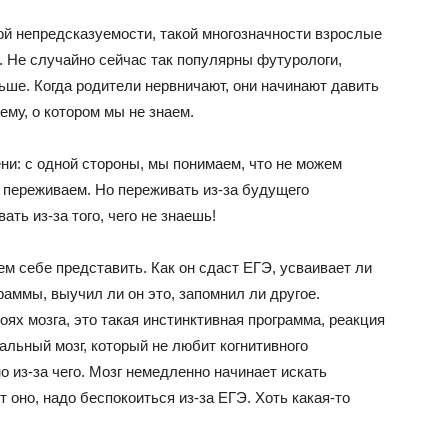
ой непредсказуемости, такой многозначности взрослые
е. Не случайно сейчас так популярны футурологи,
ьше. Когда родители нервничают, они начинают давить
ему, о котором мы не знаем.
ни: с одной стороны, мы понимаем, что не можем
 переживаем. Но переживать из-за будущего
ть из-за того, чего не знаешь!
ем себе представить. Как он сдаст ЕГЭ, усваивает ли
аммы, выучил ли он это, запомнил ли другое.
оях мозга, это такая инстинктивная программа, реакция
альный мозг, который не любит когнитивного
о из-за чего. Мозг немедленно начинает искать
от оно, надо беспокоиться из-за ЕГЭ. Хоть какая-то