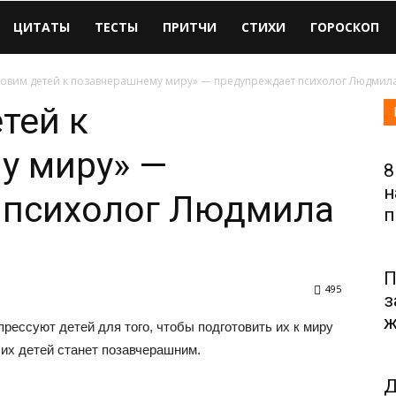
ЦИТАТЫ
ТЕСТЫ
ПРИТЧИ
СТИХИ
ГОРОСКОП
товим детей к позавчерашнему миру» — предупреждает психолог Людмил
тей к
у миру» —
8
н
 психолог Людмила
п
П
495
з
ж
рессуют детей для того, чтобы подготовить их к миру
 их детей станет позавчерашним.
Д