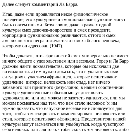
Далее следует комментарий Ла Барра.
Итак, даже если проявляется некое физиологическое
поведение, его культурные и эмоциональные функции могут
быть совсем иными. Безусловно, даже в рамках одной
культуры смех девочек-подростков и смех президента
корпорации функционально различаются, оттого и смех
американского негра отличается от смеха белого человека,
которому он адресован (1947).
Чтобы доказать, что африканский смех универсально не имеет
ничего общего с удовольствием или весельем, Горер и Ла Барр
должны найти доказательства, которые бы исключали две
возможности: а) им нужно доказать, что в указанных ими
ситуациях с участием африканцев, которые испытывают
удивление, интерес, неловкость или стыд, нет ничего
забавного или приятного (безусловно, в нашей собственной
культуре удивительные события могут доставлять
удовольствие, или мы можем не захотеть удивляться, или мы
можем посмеяться над тем, что нам стало неловко); b) им
нужно доказать, что напускное веселье не используется для
того, чтобы замаскировать и компенсировать неловкость или
стыд, которые испытывает африканец. Представители нашей
культуры могут засмеяться или улыбнуться, когда чувствуют
себя неловко, или для того, чтобы скрыть эту неловкость, либо