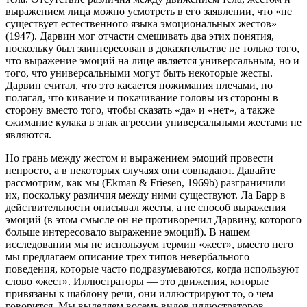
выражением лица можно усмотреть в его заявлении, что «не
существует естественного языка эмоциональных жестов»
(1947). Дарвин мог отчасти смешивать два этих понятия,
поскольку был заинтересован в доказательстве не только того,
что выражение эмоций на лице является универсальным, но и
того, что универсальными могут быть некоторые жесты.
Дарвин считал, что это касается пожимания плечами, но
полагал, что кивание и покачивание головы из стороны в
сторону вместо того, чтобы сказать «да» и «нет», а также
сжимание кулака в знак агрессии универсальными жестами не
являются.
Но грань между жестом и выражением эмоций провести
непросто, а в некоторых случаях они совпадают. Давайте
рассмотрим, как мы (Ekman & Friesen, 1969b) разграничили
их, поскольку различия между ними существуют. Ла Барр в
действительности описывал жесты, а не способ выражения
эмоций (в этом смысле он не противоречил Дарвину, которого
больше интересовало выражение эмоций). В нашем
исследовании мы не используем термин «жест», вместо него
мы предлагаем описание трех типов невербального
поведения, которые часто подразумеваются, когда используют
слово «жест». Иллюстраторы — это движения, которые
привязаны к шаблону речи, они иллюстрируют то, о чем
говорится. Мы выделяем восемь видов иллюстраторов,