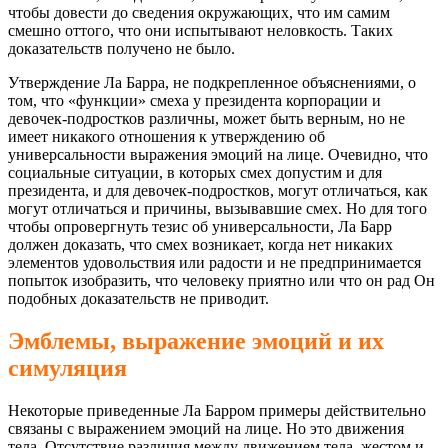
чтобы довести до сведения окружающих, что им самим
смешно оттого, что они испытывают неловкость. Таких
доказательств получено не было.
Утверждение Ла Барра, не подкрепленное объяснениями, о
том, что «функции» смеха у президента корпорации и
девочек-подростков различны, может быть верным, но не
имеет никакого отношения к утверждению об
универсальности выражения эмоций на лице. Очевидно, что
социальные ситуации, в которых смех допустим и для
президента, и для девочек-подростков, могут отличаться, как
могут отличаться и причины, вызывавшие смех. Но для того
чтобы опровергнуть тезис об универсальности, Ла Барр
должен доказать, что смех возникает, когда нет никаких
элементов удовольствия или радости и не предпринимается
попыток изобразить, что человеку приятно или что он рад Он
подобных доказательств не приводит.
Эмблемы, выражение эмоций и их
симуляция
Некоторые приведенные Ла Барром примеры действительно
связаны с выражением эмоций на лице. Но это движения
тела. Отсутствие различия между движением тела, жестом и