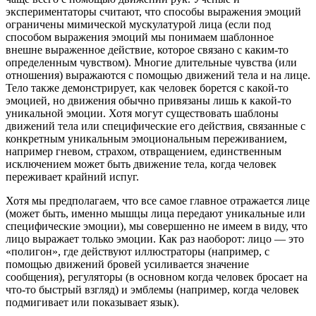
экспериментаторы считают, что способы выражения эмоций
ограничены мимической мускулатурой лица (если под
способом выражения эмоций мы понимаем шаблонное
внешне выраженное действие, которое связано с каким-то
определенным чувством). Многие длительные чувства (или
отношения) выражаются с помощью движений тела и на лице.
Тело также демонстрирует, как человек борется с какой-то
эмоцией, но движения обычно привязаны лишь к какой-то
уникальной эмоции. Хотя могут существовать шаблоны
движений тела или специфические его действия, связанные с
конкретным уникальным эмоциональным переживанием,
например гневом, страхом, отвращением, единственным
исключением может быть движение тела, когда человек
переживает крайний испуг.
Хотя мы предполагаем, что все самое главное отражается лице
(может быть, именно мышцы лица передают уникальные или
специфические эмоции), мы совершенно не имеем в виду, что
лицо выражает только эмоции. Как раз наоборот: лицо — это
«полигон», где действуют иллюстраторы (например, с
помощью движений бровей усиливается значение
сообщения), регуляторы (в основном когда человек бросает на
что-то быстрый взгляд) и эмблемы (например, когда человек
подмигивает или показывает язык).