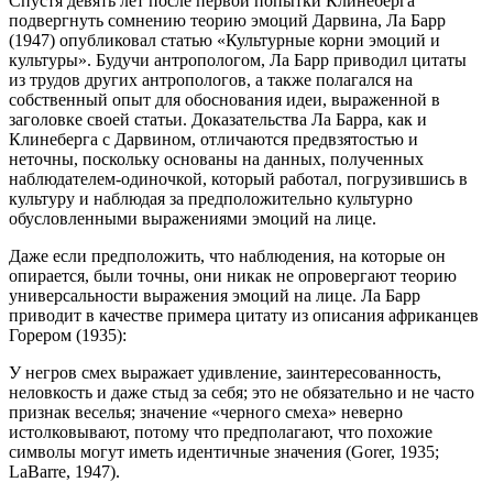
Спустя девять лет после первой попытки Клинеберга
подвергнуть сомнению теорию эмоций Дарвина, Ла Барр
(1947) опубликовал статью «Культурные корни эмоций и
культуры». Будучи антропологом, Ла Барр приводил цитаты
из трудов других антропологов, а также полагался на
собственный опыт для обоснования идеи, выраженной в
заголовке своей статьи. Доказательства Ла Барра, как и
Клинеберга с Дарвином, отличаются предвзятостью и
неточны, поскольку основаны на данных, полученных
наблюдателем-одиночкой, который работал, погрузившись в
культуру и наблюдая за предположительно культурно
обусловленными выражениями эмоций на лице.
Даже если предположить, что наблюдения, на которые он
опирается, были точны, они никак не опровергают теорию
универсальности выражения эмоций на лице. Ла Барр
приводит в качестве примера цитату из описания африканцев
Горером (1935):
У негров смех выражает удивление, заинтересованность,
неловкость и даже стыд за себя; это не обязательно и не часто
признак веселья; значение «черного смеха» неверно
истолковывают, потому что предполагают, что похожие
символы могут иметь идентичные значения (Gorer, 1935;
LaBarre, 1947).