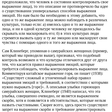
предположили, что человек в состоянии контролировать свое
выражение лица), то это описание не противоречило бы идее
о существовании универсальных способов выражения
эмоций. Но нам было бы необходимо к этому добавить, что
одно и то же выражение лица можно наблюдать в различных
культурах, только если: а) имелось одно и то же выражение
лица, и ни в одной культуре человеку не приходилось бы
скрывать или маскировать его; б) в этих культурах люди
стремятся вызвать одну и ту же эмоцию или маскируют свои
чувства с помощью одного и того же выражения лица.
Сам Клинеберг, упоминая о самурайских женщинах (пример,
который мы приводили выше), признавал, что подобный
контроль возможен и что культуры отличаются друг от друга
тем, что касается правил выражения эмоций, которые
требуется соблюдать, чтобы контролировать выражение лица.
Комментируя китайское выражение горя, он пишет (1938):
«Существует сложный и утонченный набор правил
выражения эмоций и требований, в соответствии с которыми
нужно выражать [горе]». А описывая улыбки горюющих
самурайских женщин, Клинеберг (1940) написал, что эта
улыбка, совершенно очевидно, не является выражением
скорби, хотя и появляется в обстоятельствах, которые нельзя
назвать счастливыми. Скорее всего, здесь просто существуют
запрет на выражение скорби и требование демонстрировать