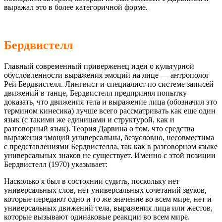
выражал это в более категоричной форме.
Бердвистелл
Главный современный приверженец идеи о культурной
обусловленности выражения эмоций на лице — антрополог
Рей Бердвистелл. Лингвист и специалист по системе записей
движений в танце, Бердвистелл предпринял попытку
доказать, что движения тела и выражение лица (обозначил это
термином кинесика) лучше всего рассматривать как еще один
язык (с такими же единицами и структурой, как и
разговорный язык). Теория Дарвина о том, что средства
выражения эмоций универсальны, безусловно, несовместима
с представлениями Бердвистелла, так как в разговорном языке
универсальных знаков не существует. Именно с этой позиции
Бердвистелл (1970) указывает:
Насколько я был в состоянии судить, поскольку нет
универсальных слов, нет универсальных сочетаний звуков,
которые передают одно и то же значение во всем мире, нет и
универсальных движений тела, выражения лица или жестов,
которые вызывают одинаковые реакции во всем мире.