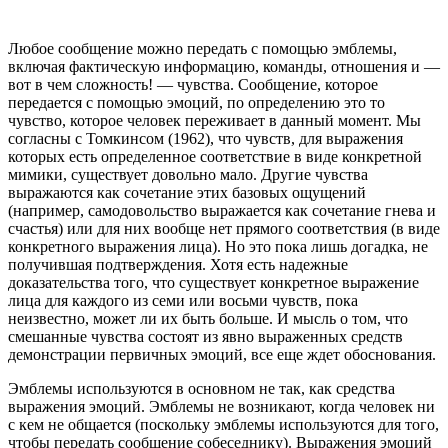
Любое сообщение можно передать с помощью эмблемы,
включая фактическую информацию, команды, отношения и —
вот в чем сложность! — чувства. Сообщение, которое
передается с помощью эмоций, по определению это то
чувство, которое человек переживает в данный момент. Мы
согласны с Томкинсом (1962), что чувств, для выражения
которых есть определенное соответствие в виде конкретной
мимики, существует довольно мало. Другие чувства
выражаются как сочетание этих базовых ощущений
(например, самодовольство выражается как сочетание гнева и
счастья) или для них вообще нет прямого соответствия (в виде
конкретного выражения лица). Но это пока лишь догадка, не
получившая подтверждения. Хотя есть надежные
доказательства того, что существует конкретное выражение
лица для каждого из семи или восьми чувств, пока
неизвестно, может ли их быть больше. И мысль о том, что
смешанные чувства состоят из явно выраженных средств
демонстрации первичных эмоций, все еще ждет обоснования.
Эмблемы используются в основном не так, как средства
выражения эмоций. Эмблемы не возникают, когда человек ни
с кем не общается (поскольку эмблемы используются для того,
чтобы передать сообщение собеседнику). Выражения эмоций