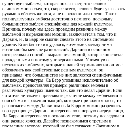
существует эмблема, которая показывает, что человек
слишком много съел, то, скорее всего, человек будет указывать
руками в область живота, а не на колени или плечи. Таких
поликультурных эмблем достаточно немного, поскольку
большинство эмблем специфичны для каждой культуры.
Причина, почему мы здесь проводим различие между
эмблемой и выражением эмоций, заключается в том, что и
Дарвин, и Ла Барр не смогли сделать этого на системном
уровне. Если бы это им удалось, возможно, между ними
возникло бы меньше разногласий. Дарвина в основном
интересовали способы выражения эмоций, которые он считал
врожденными и потому универсальными. Упомянув о
нескольких эмблемах, которые в нашей терминологии он мог
обозначить как свойственные разным культурам, он
признавал, что большинство из них являются специфичными
для каждой культуры. Ла Барр упоминал исключительно об
эмблемах, предоставляя примеры различных эмблем в
различных культурах именно так, как это делал Дарвин. Если
читатель не захочет признавать различие между эмблемами и
способами выражения эмоций, которые приводятся здесь, то
разногласия между Дарвином и Ла Барром можно разрешить
гораздо проще: Дарвина интересовало в первую очередь лицо,
Ла Барра интересовало в основном тело, поэтому исследовали
они разные явления. Давайте познакомимся с третьим и
последним автором, который не был согласен с Дарвином и