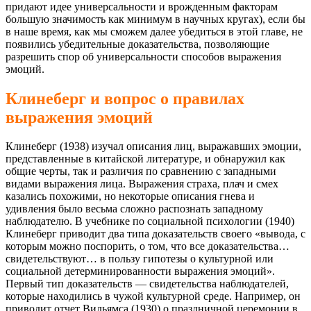
придают идее универсальности и врожденным факторам
большую значимость как минимум в научных кругах), если бы
в наше время, как мы сможем далее убедиться в этой главе, не
появились убедительные доказательства, позволяющие
разрешить спор об универсальности способов выражения
эмоций.
Клинеберг и вопрос о правилах
выражения эмоций
Клинеберг (1938) изучал описания лиц, выражавших эмоции,
представленные в китайской литературе, и обнаружил как
общие черты, так и различия по сравнению с западными
видами выражения лица. Выражения страха, плач и смех
казались похожими, но некоторые описания гнева и
удивления было весьма сложно распознать западному
наблюдателю. В учебнике по социальной психологии (1940)
Клинеберг приводит два типа доказательств своего «вывода, с
которым можно поспорить, о том, что все доказательства…
свидетельствуют… в пользу гипотезы о культурной или
социальной детерминированности выражения эмоций».
Первый тип доказательств — свидетельства наблюдателей,
которые находились в чужой культурной среде. Например, он
приводит отчет Вильямса (1930) о праздничной церемонии в