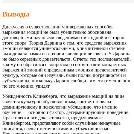
Выводы
Дискуссия о существовании универсальных способов
выражения эмоций не была убедительно обоснована
достоверными научными сведениями ни с одной из сторон
этого спора. Теория Дарвина о том, что средства выражения
эмоций являются универсальными, в значительной степени
выходила за рамки его теории эволюции человека. У Дарвина
не было серьезных доказательств. Отчеты тех исследователей,
к кому он обратился с вопросом о соответствии конкретных
выражений эмоций определенным эмоциям представителей
культур, которые они изучали, были полны погрешностей и
субъективны, поскольку Дарвин сообщил им, что именно они,
по его мнению, увидят.
Убежденность Клинеберга, что выражение эмоций на лице
является культурно обусловленным, соответствовала
доминирующему в психологии убеждению, что именно
обучение — основной фактор, детерминирующий поведение.
Практически все доказательства, предъявляемые
Клинебергом, представляют собой случайные ненаучные
описания, грешат неточностями и субъективностью
Доказательства, полученные от единственного