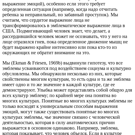
выражение эмоций), особенно если этого требует
определенная ситуация (например, когда надо отчитать
ребенка за неправильный, но забавный проступок). Мы
считаем, что сердитое выражение лица не
трансформировалось в эмблематическое выражение лица в
США. Подмигивающий человек знает, что делает, а
рассердившийся человек может не осознавать, что у него на
лице отразился гнев, пока определенное движение мышц не
будет выражено крайне интенсивно или пока кто-то из
окружающих не обратит внимание на это.
Мы (Ekman & Friesen, 1969b) выдвинули гипотезу, что все
эмблемы усваиваются под воздействием социума и культурно
обусловлены. Мы обнаружили несколько из них, которые
свойственны многим культурам, то есть одна и та же эмблема
имеет одно и то же значение в каждой культуре, где ее
демонстрируют. Улыбка может представлять собой общую для
всех культур эмблему; по крайней мере она понятна во
многих культурах. Понятные во многих культурах эмблемы не
только восходят к универсальным способам выражения
эмоций, могут также существовать понятные во многих
культурах эмблемы, чье значение связано с человеческой
деятельностью, которая в силу анатомических причин
выражается в основном одинаково. Например, эмблема,
которая показывает, что человек объелся. Если в культуре