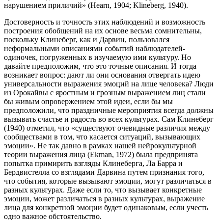
нарушением приличий» (Hearn, 1904; Klineberg, 1940).
Достоверность и точность этих наблюдений и возможность
построения обобщений на их основе весьма сомнительны,
поскольку Клинеберг, как и Дарвин, пользовался
неформальными описаниями событий наблюдателей-
одиночек, погруженных в изучаемую ими культуру. Но
давайте предположим, что это точные описания. И тогда
возникает вопрос: дают ли они основания отвергать идею
универсальности выражения эмоций на лице человека? Люди
из Орокайвы с яростным и грозным выражением лиц стали
бы живым опровержением этой идеи, если бы мы
предположили, что праздничные мероприятия всегда должны
вызывать счастье и радость во всех культурах. Сам Клинеберг
(1940) отметил, что «существуют очевидные различия между
сообществами в том, что касается ситуаций, вызывающих
эмоции». Не так давно в рамках нашей нейрокультурной
теории выражения лица (Ekman, 1972) была предпринята
попытка примирить взгляды Клинеберга, Ла Барра и
Бердвистелла со взглядами Дарвина путем признания того,
что события, которые вызывают эмоции, могут различаться в
разных культурах. Даже если то, что вызывает конкретные
эмоции, может различаться в разных культурах, выражение
лица для конкретной эмоции будет одинаковым, если учесть
одно важное обстоятельство.