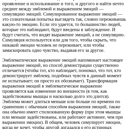
проявление и использование и того, и другого и найти нечто
среднее между эмблемой и выражением эмоций —
симуляцию эмоций. Симулированное выражение эмоций —
это сознательная попытка выглядеть так, словно переживаешь
какую-то эмоцию. Если это удается, то большинство людей,
которые это наблюдают, будут введены в заблуждение. И
будут считать, что видят выражение эмоций, а не симуляцию.
Симуляция используется или для того, чтобы скрыть, что
никакой эмоции человек не переживает, или чтобы
замаскировать одно чувство, выдавая его за другое.
Эмблематическое выражение эмоций напоминает настоящее
выражение эмоций, но способ демонстрации существенно
отличается (чтобы тот, кто наблюдает, понимал, что тот, кто
демонстрирует эмблему, подобных чувств в данный момент
не испытывает; он просто их обозначает). Трансформация
выражения эмоций в эмблематическое выражение
проявляется как изменение во внешности (в том, как
задействованы мышцы и насколько долго это длится).
Эмблема может длиться меньше или больше по времени по
сравнению с обычным способом выражения эмоций, также
она обычно имеет стилизованную форму (при этом мышцы
или меньше задействованы, или работают активнее, чем при
выражении эмоции). В общем, человек симулирует эмоции,
когда не хочет, чтобы другой догадался о его истинных