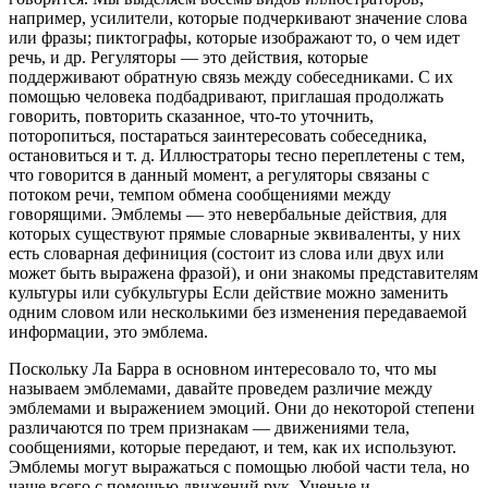
например, усилители, которые подчеркивают значение слова
или фразы; пиктографы, которые изображают то, о чем идет
речь, и др. Регуляторы — это действия, которые
поддерживают обратную связь между собеседниками. С их
помощью человека подбадривают, приглашая продолжать
говорить, повторить сказанное, что-то уточнить,
поторопиться, постараться заинтересовать собеседника,
остановиться и т. д. Иллюстраторы тесно переплетены с тем,
что говорится в данный момент, а регуляторы связаны с
потоком речи, темпом обмена сообщениями между
говорящими. Эмблемы — это невербальные действия, для
которых существуют прямые словарные эквиваленты, у них
есть словарная дефиниция (состоит из слова или двух или
может быть выражена фразой), и они знакомы представителям
культуры или субкультуры Если действие можно заменить
одним словом или несколькими без изменения передаваемой
информации, это эмблема.
Поскольку Ла Барра в основном интересовало то, что мы
называем эмблемами, давайте проведем различие между
эмблемами и выражением эмоций. Они до некоторой степени
различаются по трем признакам — движениями тела,
сообщениями, которые передают, и тем, как их используют.
Эмблемы могут выражаться с помощью любой части тела, но
чаще всего с помощью движений рук. Ученые и