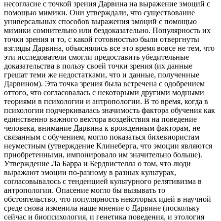
несогласие с точкой зрения Дарвина на выражение эмоций с
помощью мимики. Они утверждали, что существование
универсальных способов выражения эмоций с помощью
мимики сомнительно или бездоказательно. Популярность их
точки зрения и то, с какой готовностью были отвергнуты
взгляды Дарвина, объяснялись все это время вовсе не тем, что
эти исследователи смогли предоставить убедительные
доказательства в пользу своей точки зрения (их данные
грешат теми же недостатками, что и данные, полученные
Дарвином). Эта точка зрения была встречена с одобрением
оттого, что согласовалась с некоторыми другими модными
теориями в психологии и антропологии. В то время, когда в
психологии подчеркивалась значимость фактора обучения как
единственно важного вектора воздействия на поведение
человека, внимание Дарвина к врожденным факторам, не
связанным с обучением, могло показаться бихевиористам
неуместным (утверждение Клинеберга, что эмоции являются
приобретенными, импонировало им значительно больше).
Утверждение Ла Барра и Бердвистелла о том, что люди
выражают эмоции по-разному в разных культурах,
согласовывалось с тенденцией культурного релятивизма в
антропологии. Опасение могло бы вызывать то
обстоятельство, что популярность некоторых идей в научной
среде снова изменила наше мнение о Дарвине (поскольку
сейчас и биопсихология, и генетика поведения, и этология