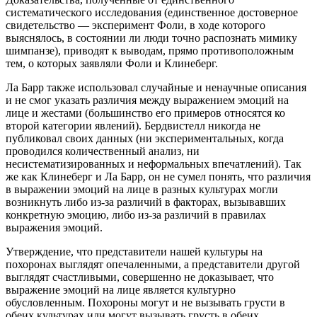
систематического исследования (единственное достоверное
свидетельство — эксперимент Фоли, в ходе которого
выяснялось, в состоянии ли люди точно распознать мимику
шимпанзе), приводят к выводам, прямо противоположным
тем, о которых заявляли Фоли и Клинеберг.
Ла Барр также использовал случайные и ненаучные описания
и не смог указать различия между выражением эмоций на
лице и жестами (большинство его примеров относятся ко
второй категории явлений). Бердвистелл никогда не
публиковал своих данных (ни экспериментальных, когда
проводился количественный анализ, ни
несистематизированных и неформальных впечатлений). Так
же как Клинеберг и Ла Барр, он не сумел понять, что различия
в выражении эмоций на лице в разных культурах могли
возникнуть либо из-за различий в факторах, вызывавших
конкретную эмоцию, либо из-за различий в правилах
выражения эмоций.
Утверждение, что представители нашей культуры на
похоронах выглядят опечаленными, а представители другой
выглядят счастливыми, совершенно не доказывает, что
выражение эмоций на лице является культурно
обусловленным. Похороны могут и не вызывать грусти в
обеих культурах или могут вызывать грусть в обеих