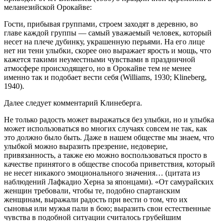
меланезийской Орокайве:
Гости, прибывая группами, строем заходят в деревню, во
главе каждой группы — самый уважаемый человек, который
несет на плече дубинку, украшенную перьями. На его лице
нет ни тени улыбки, скорее оно выражает ярость и мощь, что
кажется такими неуместными чувствами в праздничной
атмосфере происходящего, но в Орокайве тем не менее
именно так и подобает вести себя (Williams, 1930; Klineberg,
1940).
Далее следует комментарий Клинеберга.
Не только радость может выражаться без улыбки, но и улыбка
может использоваться во многих случаях совсем не так, как
это должно было быть. Даже в нашем обществе мы знаем, что
улыбкой можно выразить презрение, недоверие,
привязанность, а также ею можно воспользоваться просто в
качестве принятого в обществе способа приветствия, который
не несет никакого эмоционального значения… (цитата из
наблюдений Лафкадио Херна за японцами). «От самурайских
женщин требовали, чтобы те, подобно спартанским
женщинам, выражали радость при вести о том, что их
сыновья или мужья пали в бою; выразить свои естественные
чувства в подобной ситуации считалось грубейшим