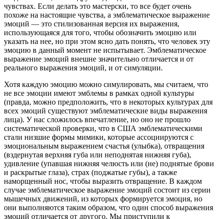
чувствах. Если делать это мастерски, то все будет очень
похоже на настоящие чувства, а эмблематическое выражение
эмоций — это стилизованная версия их выражения,
использующаяся для того, чтобы обозначить эмоцию или
указать на нее, но при этом ясно дать понять, что человек эту
эмоцию в данный момент не испытывает. Эмблематическое
выражение эмоций внешне значительно отличается и от
реального выражения эмоций, и от симуляции.
Хотя каждую эмоцию можно симулировать, мы считаем, что
не все эмоции имеют эмблемы в рамках одной культуры
(правда, можно предположить, что в некоторых культурах для
всех эмоций существуют эмблематические виды выражения
лица). У нас сложилось впечатление, но оно не прошло
систематической проверки, что в США эмблематическими
стали низшие формы мимики, которые ассоциируются с
эмоциональным выражением счастья (улыбка), отвращения
(вздернутая верхняя губа или неподнятая нижняя губа),
удивление (упавшая нижняя челюсть или (не) поднятые брови
и раскрытые глаза), страх (поджатые губы), а также
наморщенный нос, чтобы выразить отвращение. В каждом
случае эмблематическое выражение эмоций состоит из серии
мышечных движений, из которых формируется эмоция, но
они выполняются таким образом, что один способ выражения
эмоций отличается от другого. Мы приступили к