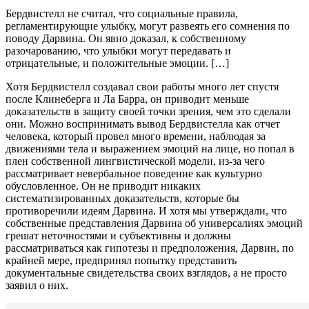
Бердвистелл не считал, что социальные правила,
регламентирующие улыбку, могут развеять его сомнения по
поводу Дарвина. Он явно доказал, к собственному
разочарованию, что улыбки могут передавать и
отрицательные, и положительные эмоции. […]
Хотя Бердвистелл создавал свои работы много лет спустя
после Клинеберга и Ла Барра, он приводит меньше
доказательств в защиту своей точки зрения, чем это сделали
они. Можно воспринимать вывод Бердвистелла как отчет
человека, который провел много времени, наблюдая за
движениями тела и выражением эмоций на лице, но попал в
плен собственной лингвистической модели, из-за чего
рассматривает невербальное поведение как культурно
обусловленное. Он не приводит никаких
систематизированных доказательств, которые бы
противоречили идеям Дарвина. И хотя мы утверждали, что
собственные представления Дарвина об универсалиях эмоций
грешат неточностями и субъективны и должны
рассматриваться как гипотезы и предположения, Дарвин, по
крайней мере, предпринял попытку представить
документальные свидетельства своих взглядов, а не просто
заявил о них.