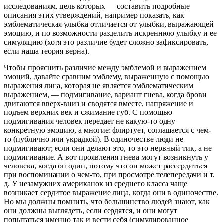
исследованиям, цель которых — составить подробные
описания этих утверждений, например показать, как
эмблематическая улыбка отличается от улыбки, выражающей
эмоцию, и по возможности разделить искреннюю улыбку и ее
симуляцию (хотя это различие будет сложно зафиксировать,
если наша теория верна).
Чтобы прояснить различие между эмблемой и выражением
эмоций, давайте сравним эмблему, выраженную с помощью
выражения лица, которая не является эмблематическим
выражением, — подмигивание, вариант гнева, когда брови
двигаются вверх-вниз и сводятся вместе, напряжение и
подъем верхних век и сжимание губ. С помощью
подмигивания человек передает не какую-то одну
конкретную эмоцию, а многие: флиртует, соглашается с чем-
то (публично или украдкой). В одиночестве люди не
подмигивают; если они делают это, то это нервный тик, а не
подмигивание. А вот проявления гнева могут возникнуть у
человека, когда он один, потому что он может рассердиться
при воспоминании о чем-то, при просмотре телепередачи и т.
д. У незамужних американок из среднего класса чаще
возникает сердитое выражение лица, когда они в одиночестве.
Но мы должны помнить, что большинство людей знают, как
они должны выглядеть, если сердятся, и они могут
попытаться именно так и вести себя (симулированное