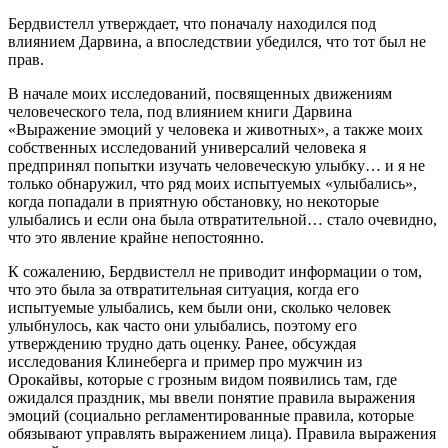
Бердвистелл утверждает, что поначалу находился под
влиянием Дарвина, а впоследствии убедился, что тот был не
прав.
В начале моих исследований, посвященных движениям
человеческого тела, под влиянием книги Дарвина
«Выражение эмоций у человека и животных», а также моих
собственных исследований универсалий человека я
предпринял попытки изучать человеческую улыбку… и я не
только обнаружил, что ряд моих испытуемых «улыбались»,
когда попадали в приятную обстановку, но некоторые
улыбались и если она была отвратительной… стало очевидно,
что это явление крайне непостоянно.
К сожалению, Бердвистелл не приводит информации о том,
что это была за отвратительная ситуация, когда его
испытуемые улыбались, кем были они, сколько человек
улыбнулось, как часто они улыбались, поэтому его
утверждению трудно дать оценку. Ранее, обсуждая
исследования Клинеберга и пример про мужчин из
Орокайвы, которые с грозным видом появились там, где
ожидался праздник, мы ввели понятие правила выражения
эмоций (социально регламентированные правила, которые
обязывают управлять выражением лица). Правила выражения