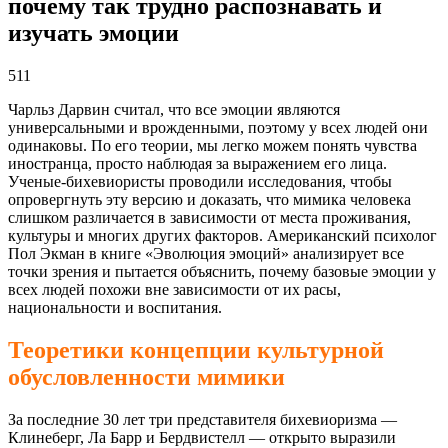
почему так трудно распознавать и
изучать эмоции
511
Чарльз Дарвин считал, что все эмоции являются
универсальными и врожденными, поэтому у всех людей они
одинаковы. По его теории, мы легко можем понять чувства
иностранца, просто наблюдая за выражением его лица.
Ученые-бихевиористы проводили исследования, чтобы
опровергнуть эту версию и доказать, что мимика человека
слишком различается в зависимости от места проживания,
культуры и многих других факторов. Американский психолог
Пол Экман в книге «Эволюция эмоций» анализирует все
точки зрения и пытается объяснить, почему базовые эмоции у
всех людей похожи вне зависимости от их расы,
национальности и воспитания.
Теоретики концепции культурной
обусловленности мимики
За последние 30 лет три представителя бихевиоризма —
Клинеберг, Ла Барр и Бердвистелл — открыто выразили