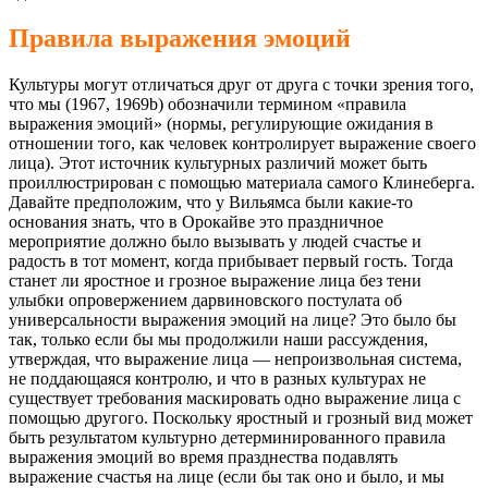
Правила выражения эмоций
Культуры могут отличаться друг от друга с точки зрения того,
что мы (1967, 1969b) обозначили термином «правила
выражения эмоций» (нормы, регулирующие ожидания в
отношении того, как человек контролирует выражение своего
лица). Этот источник культурных различий может быть
проиллюстрирован с помощью материала самого Клинеберга.
Давайте предположим, что у Вильямса были какие-то
основания знать, что в Орокайве это праздничное
мероприятие должно было вызывать у людей счастье и
радость в тот момент, когда прибывает первый гость. Тогда
станет ли яростное и грозное выражение лица без тени
улыбки опровержением дарвиновского постулата об
универсальности выражения эмоций на лице? Это было бы
так, только если бы мы продолжили наши рассуждения,
утверждая, что выражение лица — непроизвольная система,
не поддающаяся контролю, и что в разных культурах не
существует требования маскировать одно выражение лица с
помощью другого. Поскольку яростный и грозный вид может
быть результатом культурно детерминированного правила
выражения эмоций во время празднества подавлять
выражение счастья на лице (если бы так оно и было, и мы