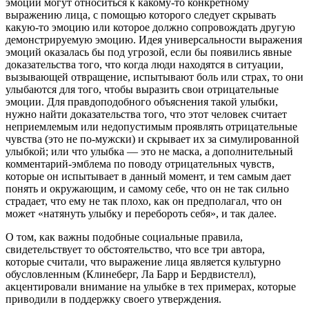
эмоций могут относиться к какому-то конкретному
выражению лица, с помощью которого следует скрывать
какую-то эмоцию или которое должно сопровождать другую
демонстрируемую эмоцию. Идея универсальности выражения
эмоций оказалась бы под угрозой, если бы появились явные
доказательства того, что когда люди находятся в ситуации,
вызывающей отвращение, испытывают боль или страх, то они
улыбаются для того, чтобы выразить свои отрицательные
эмоции. Для правдоподобного объяснения такой улыбки,
нужно найти доказательства того, что этот человек считает
неприемлемым или недопустимым проявлять отрицательные
чувства (это не по-мужски) и скрывает их за симулированной
улыбкой; или что улыбка — это не маска, а дополнительный
комментарий-эмблема по поводу отрицательных чувств,
которые он испытывает в данный момент, и тем самым дает
понять и окружающим, и самому себе, что он не так сильно
страдает, что ему не так плохо, как он предполагал, что он
может «натянуть улыбку и перебороть себя», и так далее.
О том, как важны подобные социальные правила,
свидетельствует то обстоятельство, что все три автора,
которые считали, что выражение лица является культурно
обусловленным (Клинеберг, Ла Барр и Бердвистелл),
акцентировали внимание на улыбке в тех примерах, которые
приводили в поддержку своего утверждения.