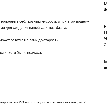
м
ж
е наполнять себя разным мусором, и при этом вашему
Е
ремя для создания вашей «фитнес-базы».
П
Ч
может остаться с вами до старости.
с.
сти, хотя бы по полчаса:
М
ж
ировки по 2-3 часа в неделю с такими весами, чтобы