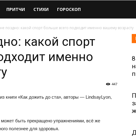
ПРИТЧИ
СТИХИ
ГОРОСКОП
не поздно: какой спорт больше всего подходит именно вашему возрасту
дно: какой спорт
одходит именно
8
н
ту
п
447
П
з книги «Как дожить до ста», авторы — LindsayLyon,
з
ж
т может быть прекращено упражнениями, всё же
ого полезнее для здоровья.
Д