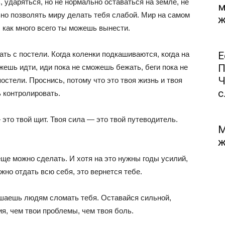
, ударяться, но не нормально оставаться на земле, не
м
но позволять миру делать тебя слабой. Мир на самом
ж
, как много всего ты можешь вынести.
ать с постели. Когда коленки подкашиваются, когда на
Е
П
жешь идти, иди пока не сможешь бежать, беги пока не
Ч
постели. Проснись, потому что это твоя жизнь и твоя
с.
ь контролировать.
это твой щит. Твоя сила — это твой путеводитель.
М
ж
 еще можно сделать. И хотя на это нужны годы усилий,
жно отдать всю себя, это вернется тебе.
ешаешь людям сломать тебя. Оставайся сильной,
ия, чем твои проблемы, чем твоя боль.