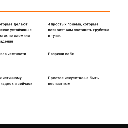
которые делают
4 простых приема, которые
чески устойчивые
позволят вам поставить грубияна
ы их не сломили
в тупик
падения
ила честности
Разреши себе
 к истинному
Простое искусство не быть
«здесь и сейчас»
несчастным