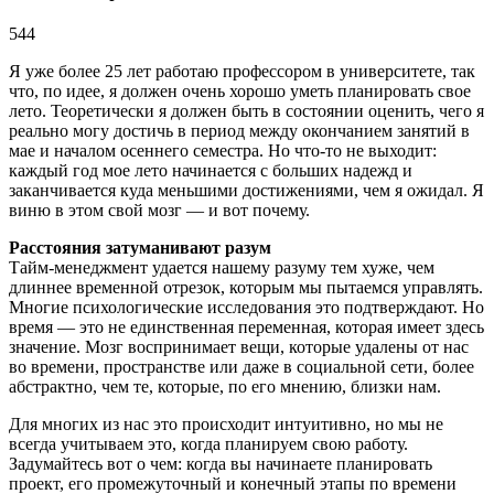
544
Я уже более 25 лет работаю профессором в университете, так
что, по идее, я должен очень хорошо уметь планировать свое
лето. Теоретически я должен быть в состоянии оценить, чего я
реально могу достичь в период между окончанием занятий в
мае и началом осеннего семестра. Но что-то не выходит:
каждый год мое лето начинается с больших надежд и
заканчивается куда меньшими достижениями, чем я ожидал. Я
виню в этом свой мозг — и вот почему.
Расстояния затуманивают разум
Тайм-менеджмент удается нашему разуму тем хуже, чем
длиннее временной отрезок, которым мы пытаемся управлять.
Многие психологические исследования это подтверждают. Но
время — это не единственная переменная, которая имеет здесь
значение. Мозг воспринимает вещи, которые удалены от нас
во времени, пространстве или даже в социальной сети, более
абстрактно, чем те, которые, по его мнению, близки нам.
Для многих из нас это происходит интуитивно, но мы не
всегда учитываем это, когда планируем свою работу.
Задумайтесь вот о чем: когда вы начинаете планировать
проект, его промежуточный и конечный этапы по времени