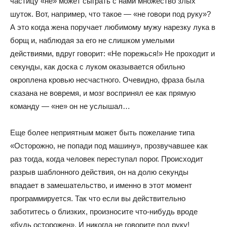
частицу «не» может сыграть с нами множество злых
шуток. Вот, например, что такое — «не говори под руку»?
А это когда жена поручает любимому мужу нарезку лука в
борщ и, наблюдая за его не слишком умелыми
действиями, вдруг говорит: «Не порежься!» Не проходит и
секунды, как доска с луком оказывается обильно
окроплена кровью несчастного. Очевидно, фраза была
сказана не вовремя, и мозг воспринял ее как прямую
команду — «не» он не услышал…
Еще более неприятным может быть пожелание типа
«Осторожно, не попади под машину», прозвучавшее как
раз тогда, когда человек переступал порог. Происходит
разрыв шаблонного действия, он на долю секунды
впадает в замешательство, и именно в этот момент
программируется. Так что если вы действительно
заботитесь о близких, произносите что-нибудь вроде
«будь осторожен». И никогда не говорите под руку!