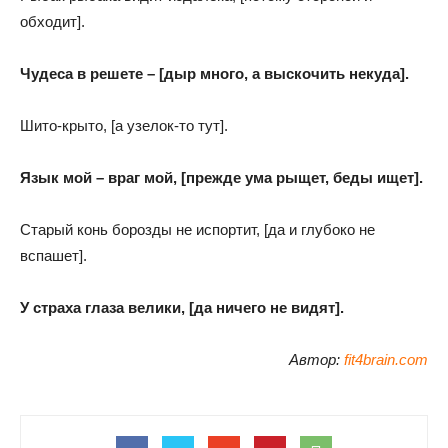
обходит].
Чудеса в решете – [дыр много, а выскочить некуда].
Шито-крыто, [а узелок-то тут].
Язык мой – враг мой, [прежде ума рыщет, беды ищет].
Старый конь борозды не испортит, [да и глубоко не
вспашет].
У страха глаза велики, [да ничего не видят].
Автор:
fit4brain.com