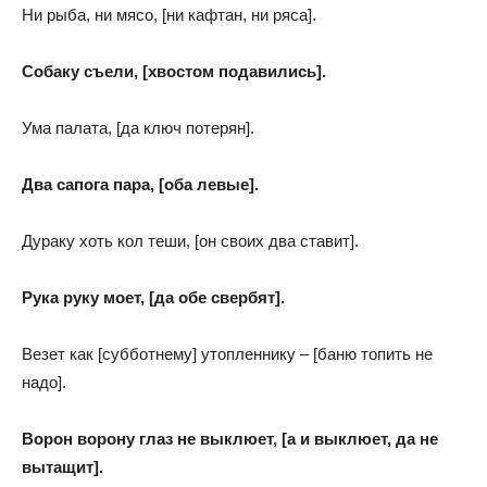
Ни рыба, ни мясо, [ни кафтан, ни ряса].
Собаку съели, [хвостом подавились].
Ума палата, [да ключ потерян].
Два сапога пара, [оба левые].
Дураку хоть кол теши, [он своих два ставит].
Рука руку моет, [да обе свербят].
Везет как [субботнему] утопленнику – [баню топить не
надо].
Ворон ворону глаз не выклюет, [а и выклюет, да не
вытащит].