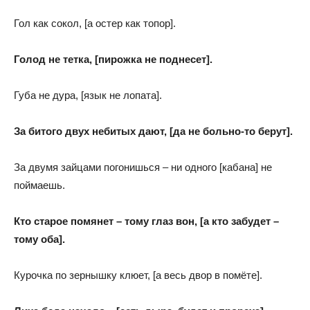
Гол как сокол, [а остер как топор].
Голод не тетка, [пирожка не поднесет].
Губа не дура, [язык не лопата].
За битого двух небитых дают, [да не больно-то берут].
За двумя зайцами погонишься – ни одного [кабана] не
поймаешь.
Кто старое помянет – тому глаз вон, [а кто забудет –
тому оба].
Курочка по зернышку клюет, [а весь двор в помёте].