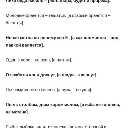
Лиха беда начало – [есть дыра, будет и прореха].
Молодые бранятся – тешатся, [а старики бранятся –
бесятся].
Новая метла по-новому метёт, [а как сломается – под
лавкой валяется].
Один в поле – не воин, [а путник].
От работы кони дохнут, [а люди – крепнут].
Пьяному море по колено, [а лужа – по уши].
Пыль столбом, дым коромыслом, [а изба не топлена,
не метена].
Рыбак рыбака видит издалека, [потому стороной и