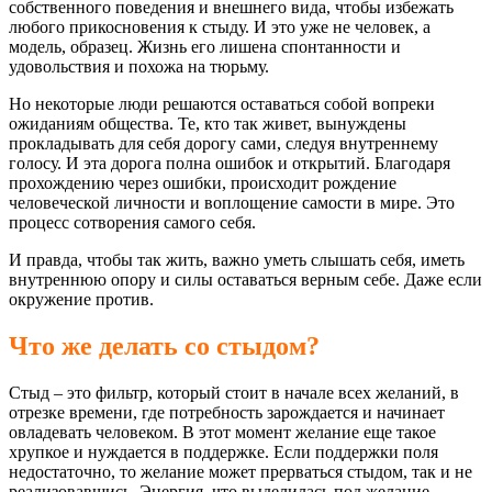
собственного поведения и внешнего вида, чтобы избежать
любого прикосновения к стыду. И это уже не человек, а
модель, образец. Жизнь его лишена спонтанности и
удовольствия и похожа на тюрьму.
Но некоторые люди решаются оставаться собой вопреки
ожиданиям общества. Те, кто так живет, вынуждены
прокладывать для себя дорогу сами, следуя внутреннему
голосу. И эта дорога полна ошибок и открытий. Благодаря
прохождению через ошибки, происходит рождение
человеческой личности и воплощение самости в мире. Это
процесс сотворения самого себя.
И правда, чтобы так жить, важно уметь слышать себя, иметь
внутреннюю опору и силы оставаться верным себе. Даже если
окружение против.
Что же делать со стыдом?
Стыд – это фильтр, который стоит в начале всех желаний, в
отрезке времени, где потребность зарождается и начинает
овладевать человеком. В этот момент желание еще такое
хрупкое и нуждается в поддержке. Если поддержки поля
недостаточно, то желание может прерваться стыдом, так и не
реализовавшись. Энергия, что выделилась под желание