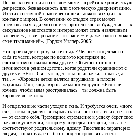
Печаль в сочетании со стыдом может перейти в хроническую
депрессию, безнадежность или хаотическую дезориентацию.
Из этих состояний практически невозможно выходить в
контакт с миром. В сочетании со стыдом страх может
превращаться в дикую панику; эротическое возбуждение — в
сексуальное неистовство; интерес может стать навязчивым
влечением; разочарование – отчаянием и даже радость может
смениться манией». (Гордон Уиллер, 2005)
Что происходит в результате стыда? Человек отщепляет от
себя те части, которые по каким-то критериям не
соответствуют ожиданиям других. Обычно этот опыт
начинается в раннем детстве, когда родители сравнивают с
другими: «Вот Оля – молодец, она не испачкала платье, а
ты…», «Хорошие детки делятся игрушками, а плохие –
жадины». Или, когда взрослые манипулируют: «Если не
хочешь, чтобы мама расстраивалась – ты должна быть
хорошей девочкой».
И отщепленные части уходят в тень. И требуется очень много
сил, чтобы подавлять и скрывать эти части от других, и часто
— от самого себя. Чрезмерное стремление к успеху берет свое
начало в унижении, которому подвергаются дети, когда не
соответствуют родительскому идеалу. Тщеславие характерно
людям, что вынуждены брать под контроль все аспекты