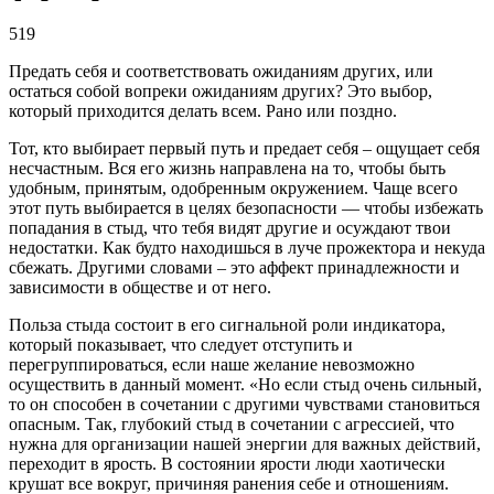
519
Предать себя и соответствовать ожиданиям других, или
остаться собой вопреки ожиданиям других? Это выбор,
который приходится делать всем. Рано или поздно.
Тот, кто выбирает первый путь и предает себя – ощущает себя
несчастным. Вся его жизнь направлена на то, чтобы быть
удобным, принятым, одобренным окружением. Чаще всего
этот путь выбирается в целях безопасности — чтобы избежать
попадания в стыд, что тебя видят другие и осуждают твои
недостатки. Как будто находишься в луче прожектора и некуда
сбежать. Другими словами – это аффект принадлежности и
зависимости в обществе и от него.
Польза стыда состоит в его сигнальной роли индикатора,
который показывает, что следует отступить и
перегруппироваться, если наше желание невозможно
осуществить в данный момент. «Но если стыд очень сильный,
то он способен в сочетании с другими чувствами становиться
опасным. Так, глубокий стыд в сочетании с агрессией, что
нужна для организации нашей энергии для важных действий,
переходит в ярость. В состоянии ярости люди хаотически
крушат все вокруг, причиняя ранения себе и отношениям.