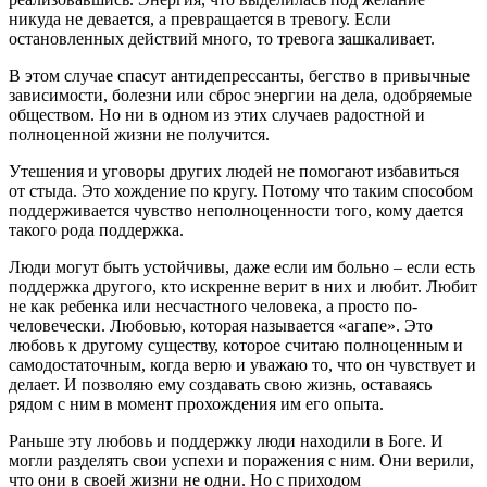
никуда не девается, а превращается в тревогу. Если
остановленных действий много, то тревога зашкаливает.
В этом случае спасут антидепрессанты, бегство в привычные
зависимости, болезни или сброс энергии на дела, одобряемые
обществом. Но ни в одном из этих случаев радостной и
полноценной жизни не получится.
Утешения и уговоры других людей не помогают избавиться
от стыда. Это хождение по кругу. Потому что таким способом
поддерживается чувство неполноценности того, кому дается
такого рода поддержка.
Люди могут быть устойчивы, даже если им больно – если есть
поддержка другого, кто искренне верит в них и любит. Любит
не как ребенка или несчастного человека, а просто по-
человечески. Любовью, которая называется «агапе». Это
любовь к другому существу, которое считаю полноценным и
самодостаточным, когда верю и уважаю то, что он чувствует и
делает. И позволяю ему создавать свою жизнь, оставаясь
рядом с ним в момент прохождения им его опыта.
Раньше эту любовь и поддержку люди находили в Боге. И
могли разделять свои успехи и поражения с ним. Они верили,
что они в своей жизни не одни. Но с приходом