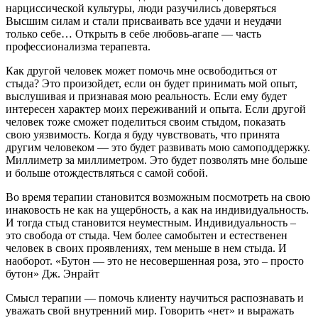
нарциссической культуры, люди разучились доверяться
Высшим силам и стали присваивать все удачи и неудачи
только себе… Открыть в себе любовь-агапе — часть
профессионализма терапевта.
Как другой человек может помочь мне освободиться от
стыда? Это произойдет, если он будет принимать мой опыт,
выслушивая и признавая мою реальность. Если ему будет
интересен характер моих переживаний и опыта. Если другой
человек тоже сможет поделиться своим стыдом, показать
свою уязвимость. Когда я буду чувствовать, что принята
другим человеком — это будет развивать мою самоподдержку.
Миллиметр за миллиметром. Это будет позволять мне больше
и больше отождествляться с самой собой.
Во время терапии становится возможным посмотреть на свою
инаковость не как на ущербность, а как на индивидуальность.
И тогда стыд становится неуместным. Индивидуальность –
это свобода от стыда. Чем более самобытен и естественен
человек в своих проявлениях, тем меньше в нем стыда. И
наоборот. «Бутон — это не несовершенная роза, это – просто
бутон» Дж. Энрайт
Смысл терапии — помочь клиенту научиться распознавать и
уважать свой внутренний мир. Говорить «нет» и выражать