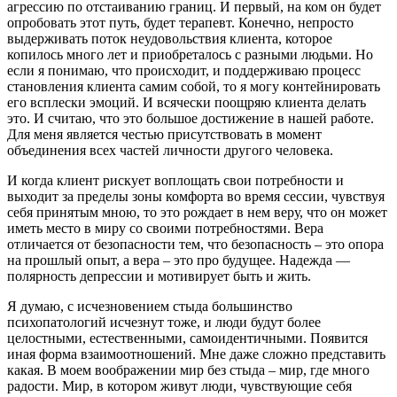
агрессию по отстаиванию границ. И первый, на ком он будет
опробовать этот путь, будет терапевт. Конечно, непросто
выдерживать поток неудовольствия клиента, которое
копилось много лет и приобреталось с разными людьми. Но
если я понимаю, что происходит, и поддерживаю процесс
становления клиента самим собой, то я могу контейнировать
его всплески эмоций. И всячески поощряю клиента делать
это. И считаю, что это большое достижение в нашей работе.
Для меня является честью присутствовать в момент
объединения всех частей личности другого человека.
И когда клиент рискует воплощать свои потребности и
выходит за пределы зоны комфорта во время сессии, чувствуя
себя принятым мною, то это рождает в нем веру, что он может
иметь место в миру со своими потребностями. Вера
отличается от безопасности тем, что безопасность – это опора
на прошлый опыт, а вера – это про будущее. Надежда —
полярность депрессии и мотивирует быть и жить.
Я думаю, с исчезновением стыда большинство
психопатологий исчезнут тоже, и люди будут более
целостными, естественными, самоидентичными. Появится
иная форма взаимоотношений. Мне даже сложно представить
какая. В моем воображении мир без стыда – мир, где много
радости. Мир, в котором живут люди, чувствующие себя