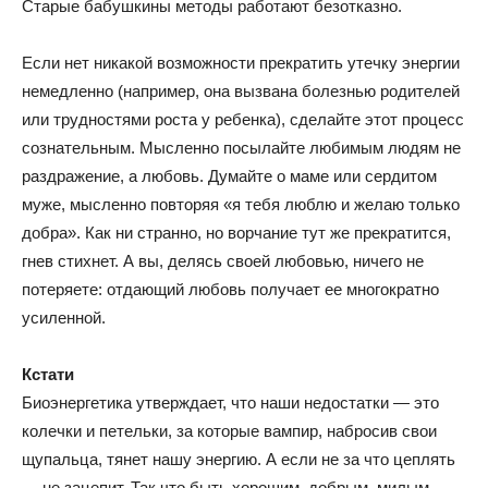
Старые бабушкины методы работают безотказно.
Если нет никакой возможности прекратить утечку энергии
немедленно (например, она вызвана болезнью родителей
или трудностями роста у ребенка), сделайте этот процесс
сознательным. Мысленно посылайте любимым людям не
раздражение, а любовь. Думайте о маме или сердитом
муже, мысленно повторяя «я тебя люблю и желаю только
добра». Как ни странно, но ворчание тут же прекратится,
гнев стихнет. А вы, делясь своей любовью, ничего не
потеряете: отдающий любовь получает ее многократно
усиленной.
Кстати
Биоэнергетика утверждает, что наши недостатки — это
колечки и петельки, за которые вампир, набросив свои
щупальца, тянет нашу энергию. А если не за что цеплять
— не зацепит. Так что быть хорошим, добрым, милым —