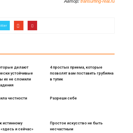
Автор:
transurfing-real.ru
itter
которые делают
4 простых приема, которые
чески устойчивые
позволят вам поставить грубияна
ы их не сломили
в тупик
падения
ила честности
Разреши себе
 к истинному
Простое искусство не быть
«здесь и сейчас»
несчастным