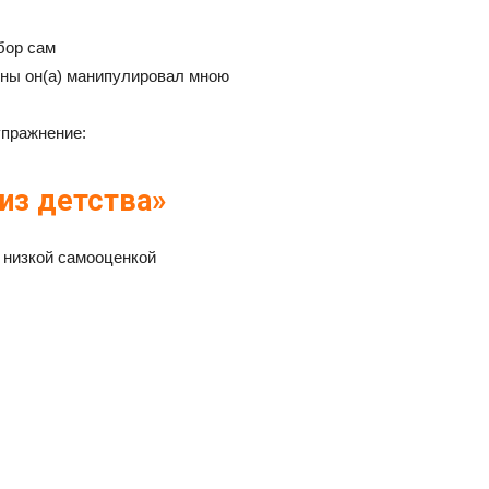
бор сам
ины он(а) манипулировал мною
упражнение:
из детства»
с низкой самооценкой