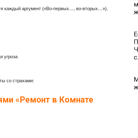
м
руя каждый аргумент («Во-первых…, во-вторых…»).
ж
Е
П
Ч
с.
я угроза
М
ты со страхами:
ж
ями «Ремонт в Комнате