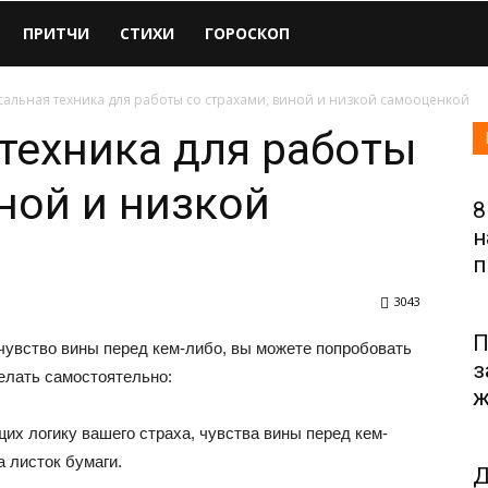
ПРИТЧИ
СТИХИ
ГОРОСКОП
альная техника для работы со страхами, виной и низкой самооценкой
техника для работы
ной и низкой
8
н
п
3043
П
 чувство вины перед кем-либо, вы можете попробовать
з
елать самостоятельно:
ж
щих логику вашего страха, чувства вины перед кем-
а листок бумаги.
Д